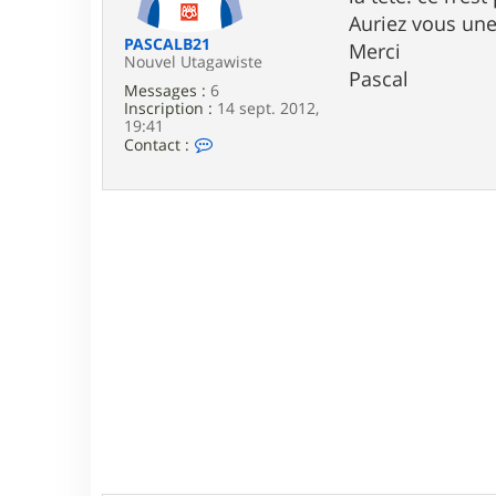
e
Auriez vous un
PASCALB21
Merci
Nouvel Utagawiste
Pascal
Messages :
6
Inscription :
14 sept. 2012,
19:41
C
Contact :
o
n
t
a
c
t
e
r
P
A
S
C
A
L
B
2
1