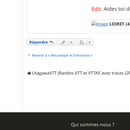
s
t
Edit:
Aides toi 
e
m
b
LOIRET (4
i
b
Répondre
Revenir à « Mécanique et Entretiens »
UtagawaVTT (Randos VTT et VTTAE avec traces GP
Qui sommes-nous ?