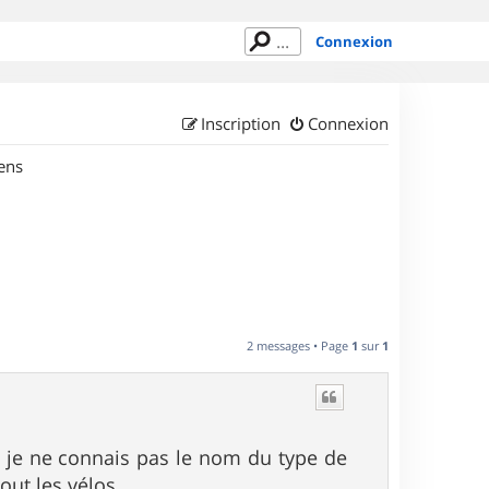
Connexion
Inscription
Connexion
ens
2 messages • Page
1
sur
1
s je ne connais pas le nom du type de
out les vélos.