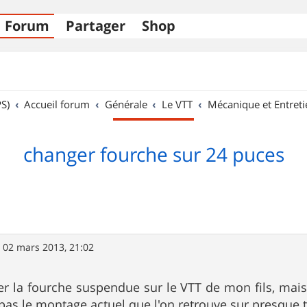
Forum
Partager
Shop
S)
Accueil forum
Générale
Le VTT
Mécanique et Entreti
changer fourche sur 24 puces
»
02 mars 2013, 21:02
er la fourche suspendue sur le VTT de mon fils, mai
t pas le montage actuel que l'on retrouve sur presque t