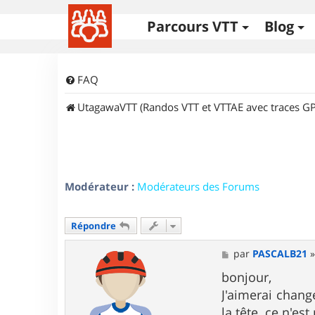
Parcours VTT
Blog
FAQ
UtagawaVTT (Randos VTT et VTTAE avec traces GP
Modérateur :
Modérateurs des Forums
Répondre
M
par
PASCALB21
e
s
bonjour,
s
J'aimerai chang
a
g
la tête. ce n'es