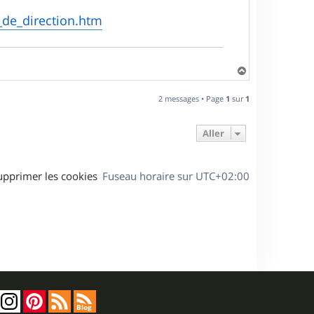
u_de_direction.htm
H
a
u
2 messages • Page
1
sur
1
t
Aller
upprimer les cookies
Fuseau horaire sur
UTC+02:00