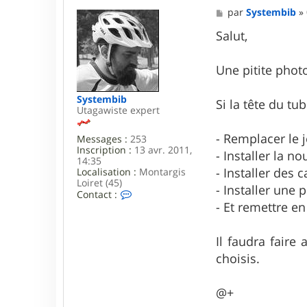
M
par
Systembib
»
e
s
Salut,
s
a
g
Une pitite photo
e
Systembib
Si la tête du t
Utagawiste expert
- Remplacer le 
Messages :
253
Inscription :
13 avr. 2011,
- Installer la n
14:35
- Installer des 
Localisation :
Montargis
Loiret (45)
- Installer une
C
Contact :
o
- Et remettre en
n
t
a
Il faudra faire
c
choisis.
t
e
r
@+
S
y