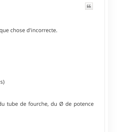
lque chose d'incorrecte.
s)
Ø du tube de fourche, du Ø de potence