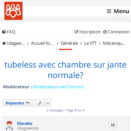
Menu
FAQ
Inscription
Connexion
UtagawaVTT (Randos VTT et VTTAE avec traces GPS)
Accueil forum
Générale
Le VTT
Mécanique et Entretiens
tubeless avec chambre sur jante
normale?
Modérateur :
Modérateurs des Forums
Répondre
2 messages • Page
1
sur
1
Sboube
Utagawiste