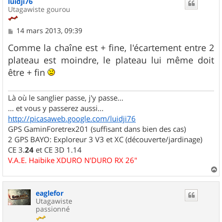
luidji76
t
Utagawiste gourou
M
14 mars 2013, 09:39
e
s
Comme la chaîne est + fine, l'écartement entre 2
s
plateau est moindre, le plateau lui même doit
a
g
être + fin
e
Là où le sanglier passe, j'y passe...
... et vous y passerez aussi...
http://picasaweb.google.com/luidji76
GPS GaminForetrex201 (suffisant dans bien des cas)
2 GPS BAYO: Exploreur 3 V3 et XC (découverte/jardinage)
CE 3.
24
et CE 3D 1.14
V.A.E. Haibike XDURO N'DURO RX 26"
a
u
eaglefor
t
Utagawiste
passionné