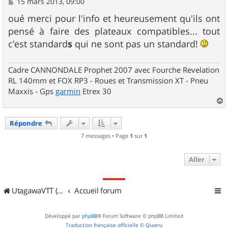
M
15 mars 2013, 09:00
e
s
oué merci pour l'info et heureusement qu'ils ont
s
pensé à faire des plateaux compatibles... tout
a
g
c'est standard
s
qui ne sont pas un standard!
e
Cadre CANNONDALE Prophet 2007 avec Fourche Revelation
RL 140mm et FOX RP3 - Roues et Transmission XT - Pneu
Maxxis - Gps
garmin
Etrex 30
a
u
Répondre
t
7 messages • Page
1
sur
1
Aller
UtagawaVTT (Randos VTT et VTTAE avec traces GPS)
Accueil forum
Développé par
phpBB
® Forum Software © phpBB Limited
Traduction française officielle
©
Qiaeru