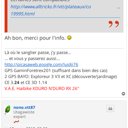
http://www.alltricks.fr/vtt/plateaux/co ...
19995.html
Ah bon, merci pour l'info.
Là où le sanglier passe, j'y passe...
... et vous y passerez aussi...
http://picasaweb.google.com/luidji76
GPS GaminForetrex201 (suffisant dans bien des cas)
2 GPS BAYO: Exploreur 3 V3 et XC (découverte/jardinage)
CE 3.
24
et CE 3D 1.14
V.A.E. Haibike XDURO N'DURO RX 26"
a
u
nono.vtt87
t
Utagawiste
expert