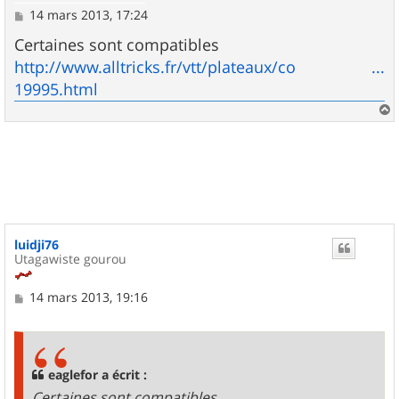
M
14 mars 2013, 17:24
e
s
Certaines sont compatibles
s
http://www.alltricks.fr/vtt/plateaux/co ...
a
g
19995.html
e
a
u
t
luidji76
Utagawiste gourou
M
14 mars 2013, 19:16
e
s
s
a
g
eaglefor a écrit :
e
Certaines sont compatibles