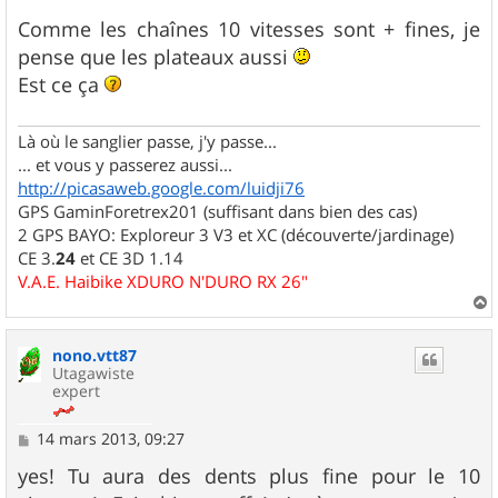
e
s
Comme les chaînes 10 vitesses sont + fines, je
s
pense que les plateaux aussi
a
g
Est ce ça
e
Là où le sanglier passe, j'y passe...
... et vous y passerez aussi...
http://picasaweb.google.com/luidji76
GPS GaminForetrex201 (suffisant dans bien des cas)
2 GPS BAYO: Exploreur 3 V3 et XC (découverte/jardinage)
CE 3.
24
et CE 3D 1.14
V.A.E. Haibike XDURO N'DURO RX 26"
a
u
nono.vtt87
t
Utagawiste
expert
M
14 mars 2013, 09:27
e
s
yes! Tu aura des dents plus fine pour le 10
s