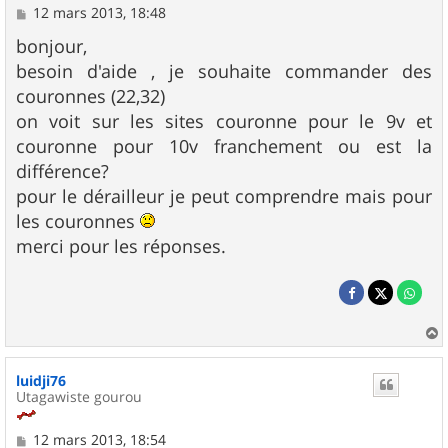
M
12 mars 2013, 18:48
e
s
bonjour,
s
besoin d'aide , je souhaite commander des
a
g
couronnes (22,32)
e
on voit sur les sites couronne pour le 9v et
couronne pour 10v franchement ou est la
différence?
pour le dérailleur je peut comprendre mais pour
les couronnes
merci pour les réponses.
a
u
luidji76
t
Utagawiste gourou
M
12 mars 2013, 18:54