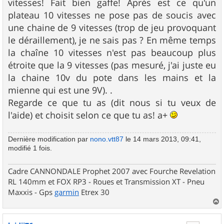
vitesses! Fait bien gaffe! Après est ce qu'un
a
g
plateau 10 vitesses ne pose pas de soucis avec
e
une chaine de 9 vitesses (trop de jeu provoquant
le déraillement), je ne sais pas ? En même temps
la chaîne 10 vitesses n'est pas beaucoup plus
étroite que la 9 vitesses (pas mesuré, j'ai juste eu
la chaine 10v du pote dans les mains et la
mienne qui est une 9V). .
Regarde ce que tu as (dit nous si tu veux de
l'aide) et choisit selon ce que tu as! a+
Dernière modification par
nono.vtt87
le 14 mars 2013, 09:41,
modifié 1 fois.
Cadre CANNONDALE Prophet 2007 avec Fourche Revelation
RL 140mm et FOX RP3 - Roues et Transmission XT - Pneu
Maxxis - Gps
garmin
Etrex 30
a
u