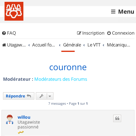
Menu
FAQ
Inscription
Connexion
UtagawaVTT (Randos VTT et VTTAE avec traces GPS)
Accueil forum
Générale
Le VTT
Mécanique et Entretiens
couronne
Modérateur :
Modérateurs des Forums
Répondre
7 messages • Page
1
sur
1
willou
Utagawiste
passionné