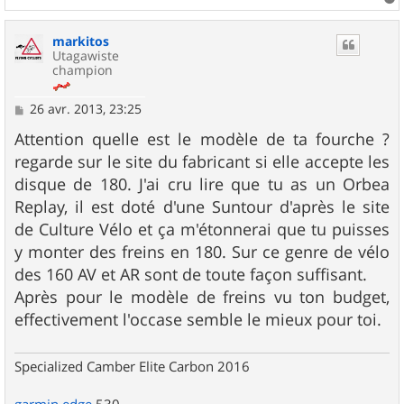
a
u
markitos
t
Utagawiste
champion
M
26 avr. 2013, 23:25
e
s
Attention quelle est le modèle de ta fourche ?
s
regarde sur le site du fabricant si elle accepte les
a
g
disque de 180. J'ai cru lire que tu as un Orbea
e
Replay, il est doté d'une Suntour d'après le site
de Culture Vélo et ça m'étonnerai que tu puisses
y monter des freins en 180. Sur ce genre de vélo
des 160 AV et AR sont de toute façon suffisant.
Après pour le modèle de freins vu ton budget,
effectivement l'occase semble le mieux pour toi.
Specialized Camber Elite Carbon 2016
garmin
edge
530