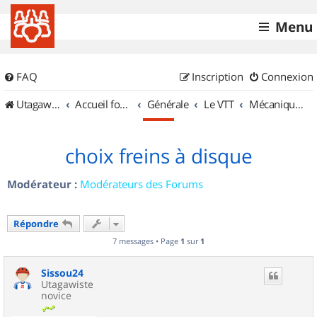
Menu
FAQ
Inscription
Connexion
UtagawaVTT (Randos VTT et VTTAE avec traces GPS)
Accueil forum
Générale
Le VTT
Mécanique et Entretiens
choix freins à disque
Modérateur :
Modérateurs des Forums
Répondre
7 messages • Page
1
sur
1
Sissou24
Utagawiste
novice