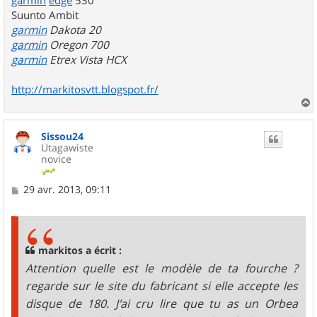
Suunto Ambit
garmin
Dakota 20
garmin
Oregon 700
garmin
Etrex Vista HCX
http://markitosvtt.blogspot.fr/
a
u
Sissou24
t
Utagawiste
novice
M
29 avr. 2013, 09:11
e
s
s
a
g
markitos a écrit :
e
Attention quelle est le modèle de ta fourche ?
regarde sur le site du fabricant si elle accepte les
disque de 180. J'ai cru lire que tu as un Orbea