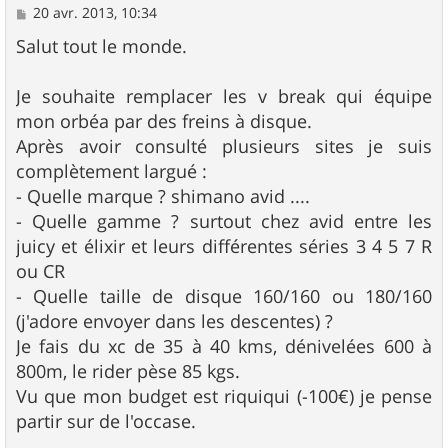
M
20 avr. 2013, 10:34
e
s
Salut tout le monde.
s
a
g
Je souhaite remplacer les v break qui équipe
e
mon orbéa par des freins à disque.
Après avoir consulté plusieurs sites je suis
complètement largué :
- Quelle marque ? shimano avid ....
- Quelle gamme ? surtout chez avid entre les
juicy et élixir et leurs différentes séries 3 4 5 7 R
ou CR
- Quelle taille de disque 160/160 ou 180/160
(j'adore envoyer dans les descentes) ?
Je fais du xc de 35 à 40 kms, dénivelées 600 à
800m, le rider pèse 85 kgs.
Vu que mon budget est riquiqui (-100€) je pense
partir sur de l'occase.