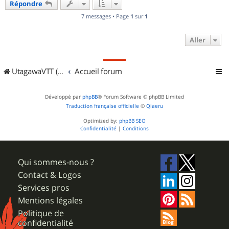
Répondre
t
7 messages • Page
1
sur
1
Aller
UtagawaVTT (Randos VTT et VTTAE avec traces GPS)
Accueil forum
Développé par
phpBB
® Forum Software © phpBB Limited
Traduction française officielle
©
Qiaeru
Optimized by:
phpBB SEO
Confidentialité
|
Conditions
Qui sommes-nous ?
Contact & Logos
Services pros
Mentions légales
Politique de
confidentialité