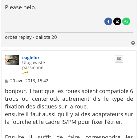
Please help.
orbéa replay - dakota 20
a
u
eaglefor
t
Utagawiste
passionné
M
20 avr. 2013, 15:42
e
s
bonjour, il faut que les roues soient compatible 6
s
trous ou centerlock autrement dis le type de
a
g
fixation des disques sur la roue.
e
ensuite il faut aussi qu'il y ai des adaptateurs sur
la fourche et le cadre IS/PM pour fixer l'étrier.
Ensuite il suffit de faire correspondre les