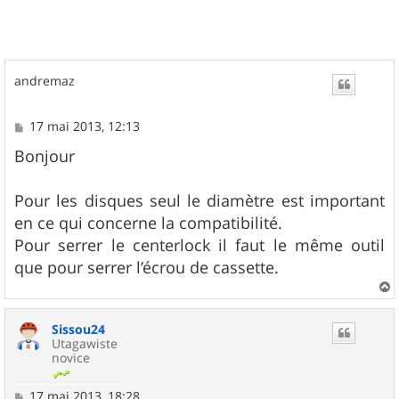
andremaz
M
17 mai 2013, 12:13
e
s
Bonjour
s
a
g
Pour les disques seul le diamètre est important
e
en ce qui concerne la compatibilité.
Pour serrer le centerlock il faut le même outil
que pour serrer l’écrou de cassette.
a
u
Sissou24
t
Utagawiste
novice
M
17 mai 2013, 18:28