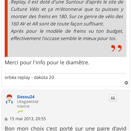
Replay, il est doté d'une Suntour d'après le site de
Culture Vélo et ça m'étonnerai que tu puisses y
monter des freins en 180. Sur ce genre de vélo des
160 AV et AR sont de toute façon suffisant.
Après pour le modèle de freins vu ton budget,
effectivement l'occase semble le mieux pour toi.
Merci pour l'info pour le diamêtre.
orbéa replay - dakota 20
a
u
Sissou24
t
Utagawiste
novice
M
15 mai 2013, 20:55
e
s
Bon mon choix c'est porté sur une paire d'avid