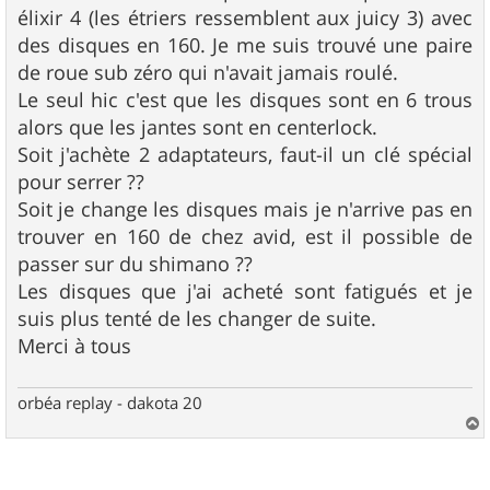
s
élixir 4 (les étriers ressemblent aux juicy 3) avec
a
g
des disques en 160. Je me suis trouvé une paire
e
de roue sub zéro qui n'avait jamais roulé.
Le seul hic c'est que les disques sont en 6 trous
alors que les jantes sont en centerlock.
Soit j'achète 2 adaptateurs, faut-il un clé spécial
pour serrer ??
Soit je change les disques mais je n'arrive pas en
trouver en 160 de chez avid, est il possible de
passer sur du shimano ??
Les disques que j'ai acheté sont fatigués et je
suis plus tenté de les changer de suite.
Merci à tous
orbéa replay - dakota 20
a
u
t