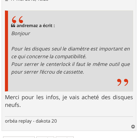
e
s
s
a
g
andremaz a écrit :
e
Bonjour
Pour les disques seul le diamètre est important en
ce qui concerne la compatibilité.
Pour serrer le centerlock il faut le même outil que
pour serrer l’écrou de cassette.
Merci pour les infos, je vais acheté des disques
neufs.
orbéa replay - dakota 20
a
u