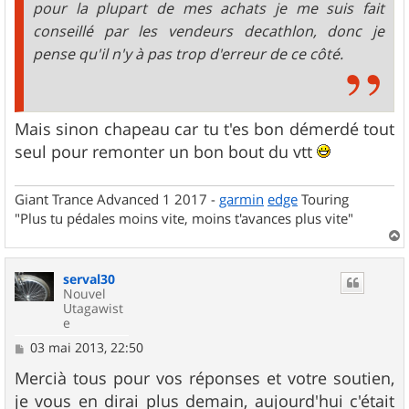
pour la plupart de mes achats je me suis fait
conseillé par les vendeurs decathlon, donc je
pense qu'il n'y à pas trop d'erreur de ce côté.
Mais sinon chapeau car tu t'es bon démerdé tout
seul pour remonter un bon bout du vtt
Giant Trance Advanced 1 2017 -
garmin
edge
Touring
"Plus tu pédales moins vite, moins t'avances plus vite"
a
u
serval30
t
Nouvel
Utagawist
e
M
03 mai 2013, 22:50
e
s
Mercià tous pour vos réponses et votre soutien,
s
je vous en dirai plus demain, aujourd'hui c'était
a