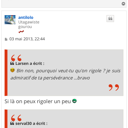
a
u
antilolo
t
Utagawiste
gourou
M
03 mai 2013, 22:44
e
s
s
a
g
Larsen a écrit :
e
Bin non, pourquoi veut-tu qu'on rigole ? je suis
admiratif de ta persévérance ...bravo
Si là on peux rigoler un peu
serval30 a écrit :