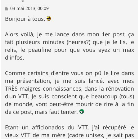
M
03 mai 2013, 00:09
e
s
Bonjour à tous,
s
a
g
Alors voilà, je me lance dans mon 1er post, ça
e
fait plusieurs minutes (heures?) que je le lis, le
relis, le peaufine pour que vous ayez un max
d'infos.
Comme certains d'entre vous on pû le lire dans
ma présentation, je me suis lancé, avec mes
TRÈS maigres connaissances, dans la rénovation
d'un VTT. Je suis conscient que beaucoup (tous)
de monde, vont peut-être mourir de rire à la fin
de ce post, mais faut tenter.
Etant un afficionados du VTT, j'ai récupéré le
vieux VTT de ma mère (cadre unisex, je sait pas