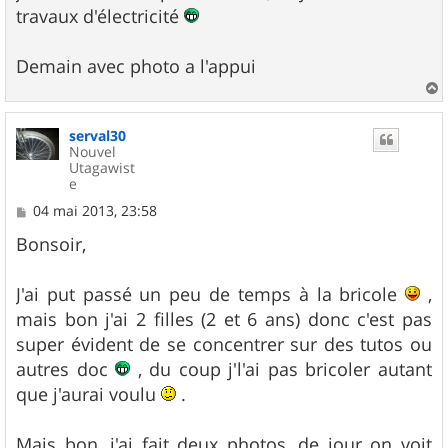
g
travaux d'électricité
e
Demain avec photo a l'appui
a
u
serval30
t
Nouvel
Utagawist
e
M
04 mai 2013, 23:58
e
s
Bonsoir,
s
a
g
J'ai put passé un peu de temps à la bricole
,
e
mais bon j'ai 2 filles (2 et 6 ans) donc c'est pas
super évident de se concentrer sur des tutos ou
autres doc
, du coup j'l'ai pas bricoler autant
que j'aurai voulu
.
Mais bon, j'ai fait deux photos, de jour on voit