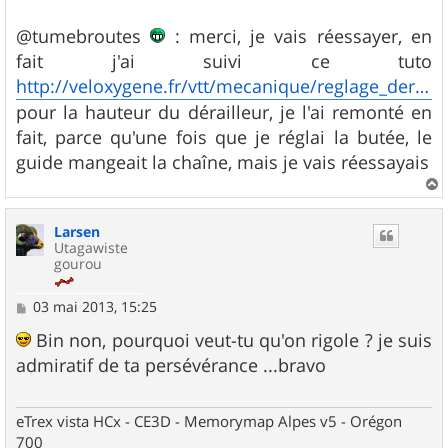
@tumebroutes
: merci, je vais réessayer, en
fait j'ai suivi ce tuto
http://veloxygene.fr/vtt/mecanique/reglage_der_av.htm
pour la hauteur du dérailleur, je l'ai remonté en
fait, parce qu'une fois que je réglai la butée, le
guide mangeait la chaîne, mais je vais réessayais
a
u
Larsen
t
Utagawiste
gourou
M
03 mai 2013, 15:25
e
s
Bin non, pourquoi veut-tu qu'on rigole ? je suis
s
admiratif de ta persévérance ...bravo
a
g
e
eTrex vista HCx - CE3D - Memorymap Alpes v5 - Orégon
700