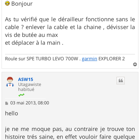
s
Bonjour
s
a
g
As tu vérifié que le dérailleur fonctionne sans le
e
cable ? enlever la cable et la chaine , dévisser la
vis de butée au max
et déplacer à la main .
Roule sur SPE TURBO LEVO 700W .
garmin
EXPLORER 2
a
u
ASW15
t
Utagawiste
habitué
M
03 mai 2013, 08:00
e
s
hello
s
a
g
je ne me moque pas, au contraire je trouve ton
e
histoire trés saine, en effet vouloir faire quelque