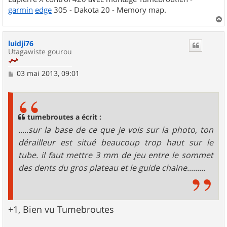
garmin
edge
305 - Dakota 20 - Memory map.
a
u
luidji76
t
Utagawiste gourou
M
03 mai 2013, 09:01
e
s
s
a
g
tumebroutes a écrit :
e
.....sur la base de ce que je vois sur la photo, ton
dérailleur est situé beaucoup trop haut sur le
tube. il faut mettre 3 mm de jeu entre le sommet
des dents du gros plateau et le guide chaine.........
+1, Bien vu Tumebroutes