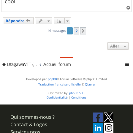
cool
a
u
Répondre
t
14 messages
1
2
Suivant
Aller
UtagawaVTT (Randos VTT et VTTAE avec traces GPS)
Accueil forum
Développé par
phpBB
® Forum Software © phpBB Limited
Traduction française officielle
©
Qiaeru
Optimized by:
phpBB SEO
Confidentialité
|
Conditions
Qui sommes-nous ?
Contact & Logos
Services pros