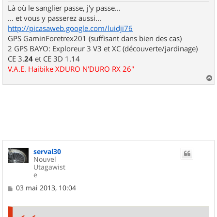
Là où le sanglier passe, j'y passe...
... et vous y passerez aussi...
http://picasaweb.google.com/luidji76
GPS GaminForetrex201 (suffisant dans bien des cas)
2 GPS BAYO: Exploreur 3 V3 et XC (découverte/jardinage)
CE 3.
24
et CE 3D 1.14
V.A.E. Haibike XDURO N'DURO RX 26"
a
u
t
serval30
Nouvel
Utagawist
e
M
03 mai 2013, 10:04
e
s
s