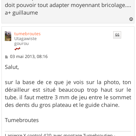
doit pouvoir tout adapter moyennant bricolage....
a+ guillaume
a
u
tumebroutes
t
Utagawiste
gourou
M
03 mai 2013, 08:16
e
s
Salut,
s
a
g
sur la base de ce que je vois sur la photo, ton
e
dérailleur est situé beaucoup trop haut sur le
tube. il faut mettre 3 mm de jeu entre le sommet
des dents du gros plateau et le guide chaine.
Tumebroutes
Lapierre X control 420 avec montage Tumebroutien -