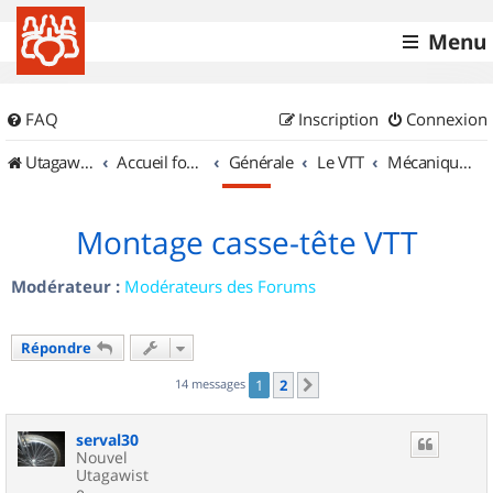
Menu
FAQ
Inscription
Connexion
UtagawaVTT (Randos VTT et VTTAE avec traces GPS)
Accueil forum
Générale
Le VTT
Mécanique et Entretiens
Montage casse-tête VTT
Modérateur :
Modérateurs des Forums
Répondre
14 messages
1
2
Suivant
serval30
Nouvel
Utagawist
e