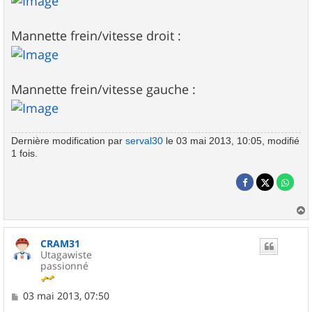
Mannette frein/vitesse droit :
Mannette frein/vitesse gauche :
Dernière modification par
serval30
le 03 mai 2013, 10:05, modifié
1 fois.
a
u
CRAM31
t
Utagawiste
passionné
M
03 mai 2013, 07:50
e