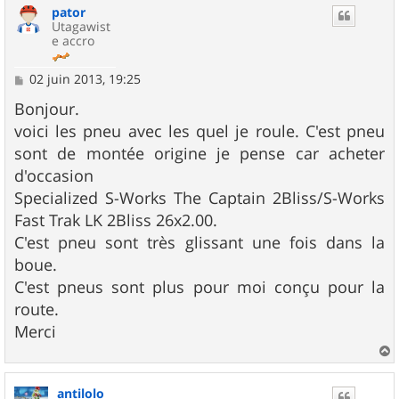
pator
t
Utagawist
e accro
M
02 juin 2013, 19:25
e
s
Bonjour.
s
voici les pneu avec les quel je roule. C'est pneu
a
g
sont de montée origine je pense car acheter
e
d'occasion
Specialized S-Works The Captain 2Bliss/S-Works
Fast Trak LK 2Bliss 26x2.00.
C'est pneu sont très glissant une fois dans la
boue.
C'est pneus sont plus pour moi conçu pour la
route.
Merci
a
u
antilolo
t