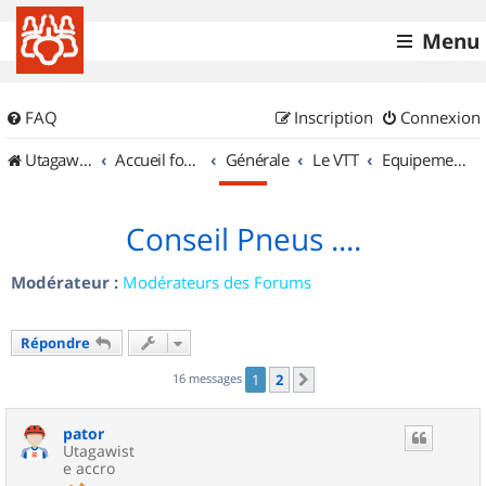
Menu
FAQ
Inscription
Connexion
UtagawaVTT (Randos VTT et VTTAE avec traces GPS)
Accueil forum
Générale
Le VTT
Equipements et Accessoires
Conseil Pneus ....
Modérateur :
Modérateurs des Forums
Répondre
16 messages
1
2
Suivant
pator
Utagawist
e accro