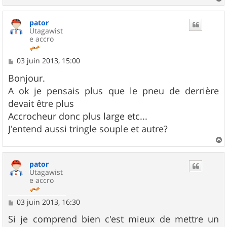
a
u
pator
t
Utagawist
e accro
M
03 juin 2013, 15:00
e
s
Bonjour.
s
A ok je pensais plus que le pneu de derrière
a
g
devait être plus
e
Accrocheur donc plus large etc...
J'entend aussi tringle souple et autre?
a
u
pator
t
Utagawist
e accro
M
03 juin 2013, 16:30
e
s
Si je comprend bien c'est mieux de mettre un
s