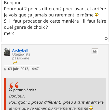
s
Bonjour.
s
Pourquoi 2 pneus différent? pneu avant et arrière
a
g
je vois que ça jamais ou rarement le même
e
Si il faut procéder de cette manière , il faut faire
quel genre de choix ?
merci
a
u
Archybell
t
Utagawiste
passionné
M
03 juin 2013, 14:47
e
s
s
a
g
pator a écrit :
e
Bonjour.
Pourquoi 2 pneus différent? pneu avant et arrière
je vois que ça jamais ou rarement le même