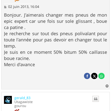
M
02 juin 2013, 16:04
e
s
Bonjour. J'aimerais changer mes pneus de mon
s
epic expert car une fois sur sole glissant , boue
a
g
ca patine .
e
Je recherche sur tout des pneus polivalant pour
toute l'année pour pas devoir en changer tout le
temp.
Je suis en ce moment 50% bitum 50% caillasse
boue racine.
Merci d'avance
a
u
gerald_83
t
Utagawiste
gourou