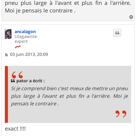
pneu plus large à l'avant et plus fin a l'arrière.
a
g
Moi je pensais le contraire .
e
a
u
ancalagon
t
Utagawiste
expert
M
03 juin 2013, 20:09
e
s
s
a
g
pator a écrit :
e
Si je comprend bien c'est mieux de mettre un pneu
plus large à l'avant et plus fin a l'arrière. Moi je
pensais le contraire .
exact !!!!