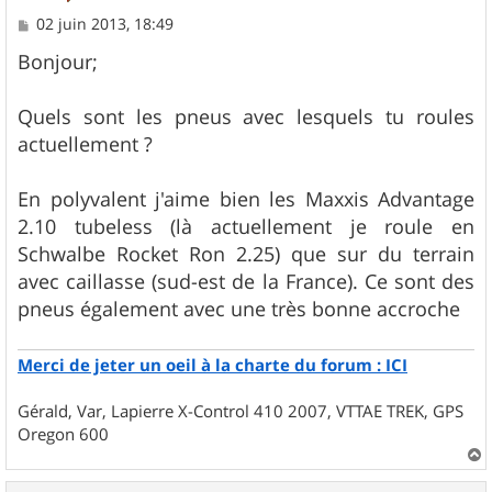
M
02 juin 2013, 18:49
e
s
Bonjour;
s
a
g
Quels sont les pneus avec lesquels tu roules
e
actuellement ?
En polyvalent j'aime bien les Maxxis Advantage
2.10 tubeless (là actuellement je roule en
Schwalbe Rocket Ron 2.25) que sur du terrain
avec caillasse (sud-est de la France). Ce sont des
pneus également avec une très bonne accroche
Merci de jeter un oeil à la charte du forum : ICI
Gérald, Var, Lapierre X-Control 410 2007, VTTAE TREK, GPS
Oregon 600
a
u