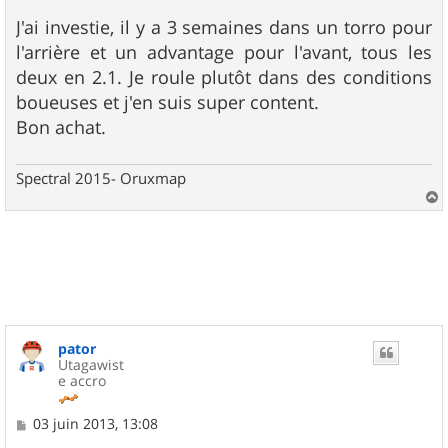
a
g
J'ai investie, il y a 3 semaines dans un torro pour
e
l'arrière et un advantage pour l'avant, tous les
deux en 2.1. Je roule plutôt dans des conditions
boueuses et j'en suis super content.
Bon achat.
Spectral 2015- Oruxmap
a
u
t
pator
Utagawist
e accro
M
03 juin 2013, 13:08
e