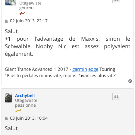
Utagawiste
gourou
M
02 juin 2013, 22:17
e
s
Salut,
s
+1 pour l'advantage de Maxxis, sinon le
a
g
Schwalble Nobby Nic est assez polyvalent
e
également.
Giant Trance Advanced 1 2017 -
garmin
edge
Touring
"Plus tu pédales moins vite, moins t'avances plus vite"
a
u
Archybell
t
Utagawiste
passionné
M
03 juin 2013, 10:04
e
s
Salut,
s