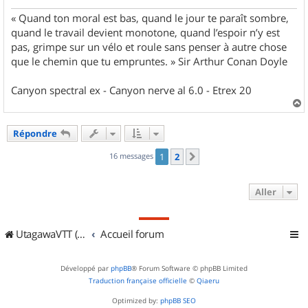
« Quand ton moral est bas, quand le jour te paraît sombre,
quand le travail devient monotone, quand l’espoir n’y est
pas, grimpe sur un vélo et roule sans penser à autre chose
que le chemin que tu empruntes. » Sir Arthur Conan Doyle
Canyon spectral ex - Canyon nerve al 6.0 - Etrex 20
a
u
Répondre
t
16 messages
1
2
Suivant
Aller
UtagawaVTT (Randos VTT et VTTAE avec traces GPS)
Accueil forum
Développé par
phpBB
® Forum Software © phpBB Limited
Traduction française officielle
©
Qiaeru
Optimized by:
phpBB SEO