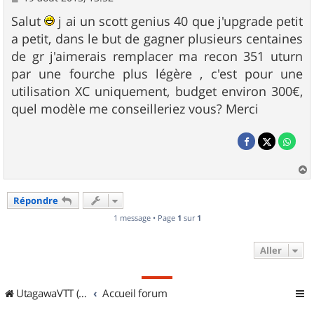
e
s
Salut
j ai un scott genius 40 que j'upgrade petit
s
a petit, dans le but de gagner plusieurs centaines
a
g
de gr j'aimerais remplacer ma recon 351 uturn
e
par une fourche plus légère , c'est pour une
utilisation XC uniquement, budget environ 300€,
quel modèle me conseilleriez vous? Merci
a
u
Répondre
t
1 message • Page
1
sur
1
Aller
UtagawaVTT (Randos VTT et VTTAE avec traces GPS)
Accueil forum