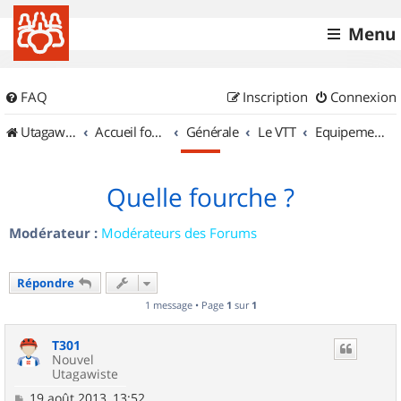
Menu
FAQ
Inscription
Connexion
UtagawaVTT (Randos VTT et VTTAE avec traces GPS)
Accueil forum
Générale
Le VTT
Equipements et Accessoires
Quelle fourche ?
Modérateur :
Modérateurs des Forums
Répondre
1 message • Page
1
sur
1
T301
Nouvel
Utagawiste
M
19 août 2013, 13:52