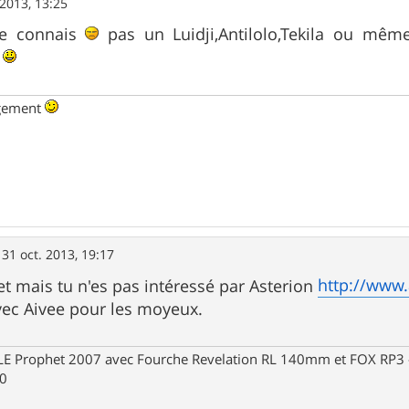
 2013, 13:25
nne connais
pas un Luidji,Antilolo,Tekila ou même 
s
ngement
»
31 oct. 2013, 19:17
http://www.
jet mais tu n'es pas intéressé par Asterion
avec Aivee pour les moyeux.
Prophet 2007 avec Fourche Revelation RL 140mm et FOX RP3 - R
30