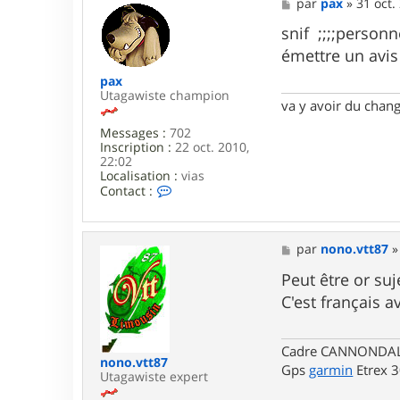
M
par
pax
»
31 oct.
e
s
snif ;;;;perso
s
émettre un avi
a
g
pax
e
Utagawiste champion
va y avoir du cha
Messages :
702
Inscription :
22 oct. 2010,
22:02
Localisation :
vias
C
Contact :
o
n
t
a
M
par
nono.vtt87
c
e
t
s
Peut être or su
e
s
C'est français 
r
a
p
g
a
e
x
Cadre CANNONDALE 
nono.vtt87
Gps
garmin
Etrex 
Utagawiste expert