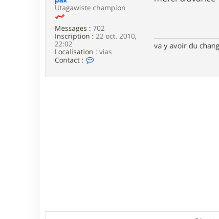
e
Utagawiste champion
Messages :
702
Inscription :
22 oct. 2010,
22:02
va y avoir du cha
Localisation :
vias
C
Contact :
o
n
t
a
c
t
e
r
p
a
x