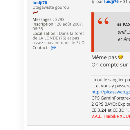
a
M
par
luidji76
»
31 
luidji76
c
e
Utagawiste gourou
t
s
e
s
r
Messages :
3793
a
p
Inscription :
20 août 2007,
g
PAX
a
06:38
e
snif 
x
Localisation :
Dans la forêt
de LA LONDE (76) et pas
et ém
assez souvent dans le SUD
C
Contact :
o
n
Même pas
t
On compte sur 
a
c
t
Là où le sanglier pas
e
r
... et vous y passere
l
http://picasaweb.g
u
GPS GaminForetrex2
i
d
2 GPS BAYO: Explor
j
CE 3.
24
et CE 3D 1
i
V.A.E. Haibike XD
7
6