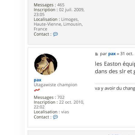
Messages :
465
Inscription :
02 juil. 2009,
23:05
Localisation :
Limoges,
Haute-Vienne, Limousin,
France
C
Contact :
o
n
t
a
M
par
pax
»
31 oct.
c
e
t
s
les Easton équip
e
s
dans des slr et
r
a
n
g
pax
o
e
Utagawiste champion
n
va y avoir du cha
o
.
Messages :
702
v
Inscription :
22 oct. 2010,
t
22:02
t
Localisation :
vias
8
C
Contact :
7
o
n
t