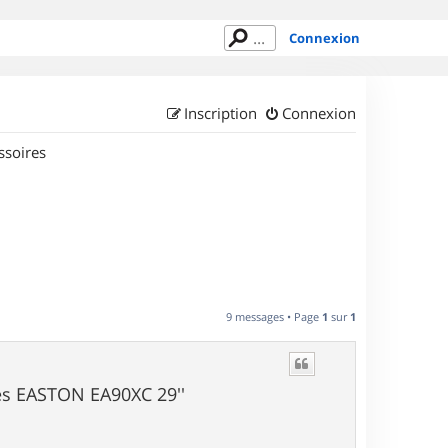
Connexion
Inscription
Connexion
ssoires
9 messages • Page
1
sur
1
oues EASTON EA90XC 29''