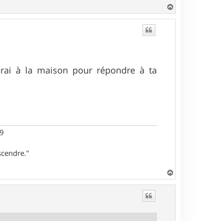
H
a
u
t
erai à la maison pour répondre à ta
29
scendre."
H
a
u
t