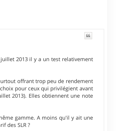
u
t
illet 2013 il y a un test relativement
 surtout offrant trop peu de rendement
choix pour ceux qui privilégient avant
uillet 2013). Elles obtiennent une note
a même gamme. A moins qu'il y ait une
rif des SLR ?