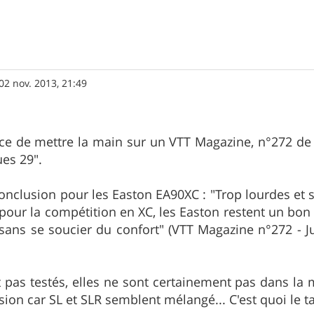
02 nov. 2013, 21:49
nce de mettre la main sur un VTT Magazine, n°272 de ju
ues 29".
conclusion pour les Easton EA90XC : "Trop lourdes et
 pour la compétition en XC, les Easton restent un bon 
é, sans se soucier du confort" (VTT Magazine n°272 - J
 pas testés, elles ne sont certainement pas dans l
ion car SL et SLR semblent mélangé... C'est quoi le ta