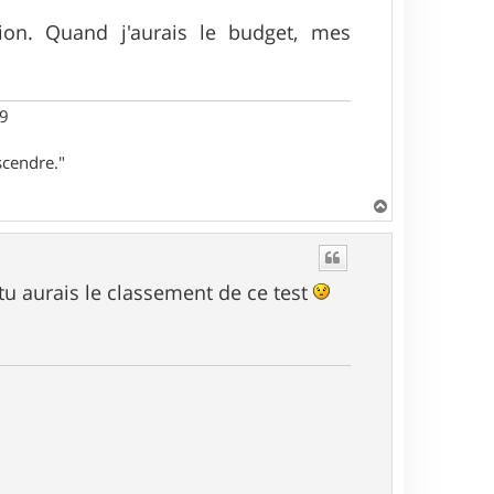
on. Quand j'aurais le budget, mes
29
scendre."
H
a
u
t
tu aurais le classement de ce test