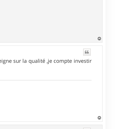
H
a
u
t
igne sur la qualité ,je compte investir
H
a
u