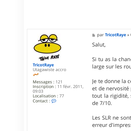
M
par
TricotRaye
»
e
s
Salut,
s
a
g
Si tu as la cha
e
TricotRaye
large sur les ro
Utagawiste accro
Je te donne la 
Messages :
121
Inscription :
11 févr. 2011,
et de nervosité
09:03
tout la rigidit
Localisation :
77
C
Contact :
de 7/10.
o
n
t
Les SLR ne sont
a
c
erreur d'impress
t