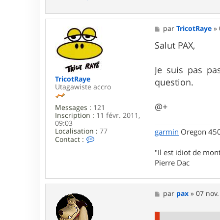
o
n
t
a
M
par
TricotRaye
»
c
e
t
s
Salut PAX,
e
s
r
a
p
g
Je suis pas pa
a
e
TricotRaye
question.
x
Utagawiste accro
@+
Messages :
121
Inscription :
11 févr. 2011,
09:03
Localisation :
77
garmin
Oregon 450 
C
Contact :
o
"Il est idiot de mon
n
t
Pierre Dac
a
c
t
M
par
pax
»
07 nov.
e
e
r
s
T
s
r