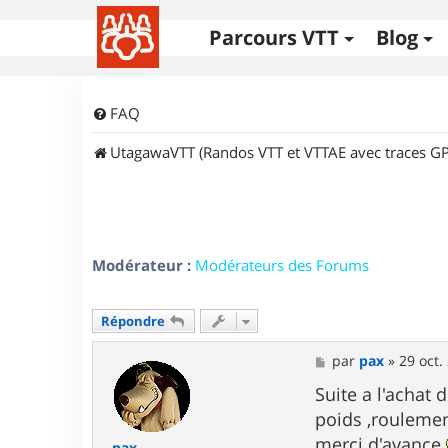
Parcours VTT
Blog
FAQ
UtagawaVTT (Randos VTT et VTTAE avec traces GP
Modérateur :
Modérateurs des Forums
Répondre
M
par
pax
»
29 oct.
e
s
Suite a l'achat
s
poids ,roulemen
a
g
merci d'avance
pax