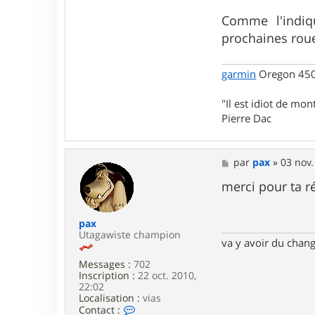
e
r
Comme l'indiq
T
prochaines roue
r
i
c
o
garmin
Oregon 450 
t
R
"Il est idiot de mon
a
y
Pierre Dac
e
M
par
pax
»
03 nov.
e
s
merci pour ta r
s
a
g
pax
e
Utagawiste champion
va y avoir du cha
Messages :
702
Inscription :
22 oct. 2010,
22:02
Localisation :
vias
C
Contact :