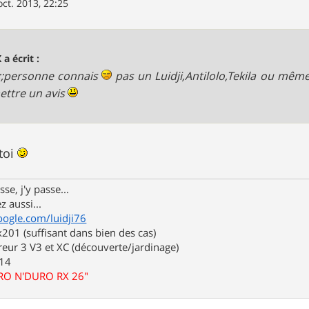
oct. 2013, 22:25
 a écrit :
;;;;personne connais
pas un Luidji,Antilolo,Tekila ou même L
ettre un avis
toi
se, j'y passe...
z aussi...
oogle.com/luidji76
01 (suffisant dans bien des cas)
eur 3 V3 et XC (découverte/jardinage)
.14
URO N'DURO RX 26"