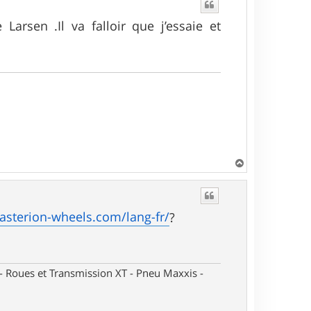
Larsen .Il va falloir que j’essaie et
H
a
u
t
asterion-wheels.com/lang-fr/
?
oues et Transmission XT - Pneu Maxxis -