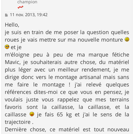
champion
M
11 nov. 2013, 19:42
e
s
Hello,
s
je suis en train de me poser la question quelles
a
g
roues je vais mettre sur ma nouvelle monture
e
et je
m'éloigne peu à peu de ma marque fétiche
Mavic, je souhaiterais autre chose, du matériel
plus léger avec un meilleur rendement, je me
dirige donc vers le montage artisanal mais sans
me faire le montage ! j'ai relevé quelques
références dites-moi ce que vous en pensez, je
voulais juste vous rappelez que mes terrains
favoris sont la caillasse, la caillasse, et la
caillasse
je fais 65 kg et j'ai le sens de la
trajectoire .
Dernière chose, ce matériel est tout nouveau