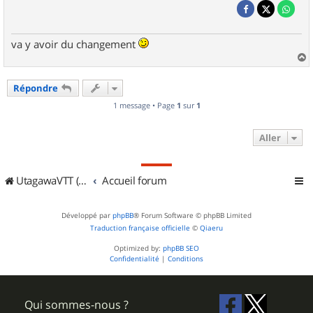
va y avoir du changement
a
u
Répondre
t
1 message • Page
1
sur
1
Aller
UtagawaVTT (Randos VTT et VTTAE avec traces GPS)
Accueil forum
Développé par
phpBB
® Forum Software © phpBB Limited
Traduction française officielle
©
Qiaeru
Optimized by:
phpBB SEO
Confidentialité
|
Conditions
Qui sommes-nous ?