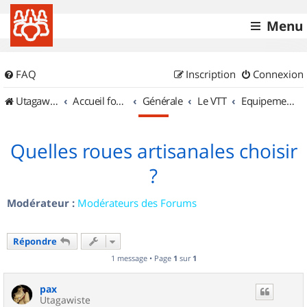
Menu
FAQ
Inscription
Connexion
UtagawaVTT (Randos VTT et VTTAE avec traces GPS)
Accueil forum
Générale
Le VTT
Equipements et Accessoires
Quelles roues artisanales choisir
?
Modérateur :
Modérateurs des Forums
Répondre
1 message • Page
1
sur
1
pax
Utagawiste