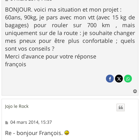
e
s
BONJOUR. voici ma situation et mon projet :
s
60ans, 90kg, je pars avec mon vtt (avec 15 kg de
a
g
bagages) pour rouler sur 700 km , mais
e
uniquement sur de la route : je souhaite changer
mes pneux pour être plus confortable ; quels
sont vos conseils ?
Merci d'avance pour votre réponse
françois
a
u
Jojo le Rock
t
M
04 mars 2014, 15:37
e
s
Re - bonjour François.
s