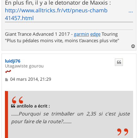
En plus fin, il y a le detonator de Maxxis :
http://www.alltricks.fr/vtt/pneus-chamb ...
41457.html
Giant Trance Advanced 1 2017 -
garmin
edge
Touring
"Plus tu pédales moins vite, moins t'avances plus vite"
a
u
luidji76
t
Utagawiste gourou
M
04 mars 2014, 21:29
e
s
s
a
g
antilolo a écrit :
e
......Pourquoi se trimballer un 2,35 si c'est juste
pour faire de la route?.......