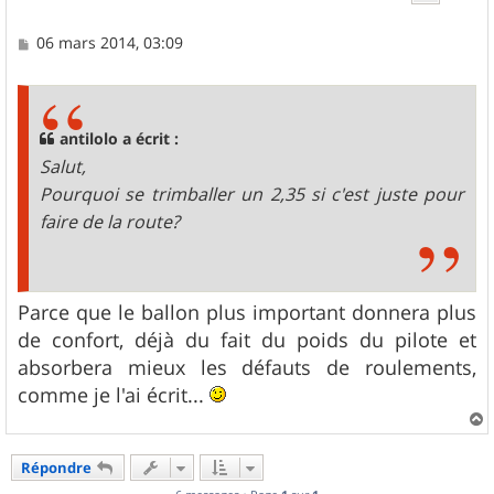
M
06 mars 2014, 03:09
e
s
s
a
g
antilolo a écrit :
e
Salut,
Pourquoi se trimballer un 2,35 si c'est juste pour
faire de la route?
Parce que le ballon plus important donnera plus
de confort, déjà du fait du poids du pilote et
absorbera mieux les défauts de roulements,
comme je l'ai écrit...
a
u
Répondre
t