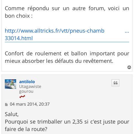
a
g
Comme répondu sur un autre forum, voici un
e
bon choix :
http://www.alltricks.fr/vtt/pneus-chamb ...
33014.html
Confort de roulement et ballon important pour
mieux absorber les défauts du revêtement.
a
u
antilolo
t
Utagawiste
gourou
M
04 mars 2014, 20:37
e
s
Salut,
s
Pourquoi se trimballer un 2,35 si c'est juste pour
a
g
faire de la route?
e