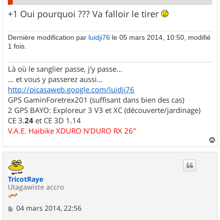
+1 Oui pourquoi ??? Va falloir le tirer
Dernière modification par
luidji76
le 05 mars 2014, 10:50, modifié
1 fois.
Là où le sanglier passe, j'y passe...
... et vous y passerez aussi...
http://picasaweb.google.com/luidji76
GPS GaminForetrex201 (suffisant dans bien des cas)
2 GPS BAYO: Exploreur 3 V3 et XC (découverte/jardinage)
CE 3.
24
et CE 3D 1.14
V.A.E. Haibike XDURO N'DURO RX 26"
a
u
t
TricotRaye
Utagawiste accro
M
04 mars 2014, 22:56
e