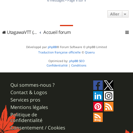
6 messages • Page
1
sur
1
Aller
UtagawaVTT (Randos VTT et VTTAE avec traces GPS)
Accueil forum
Développé par
phpBB
® Forum Software © phpBB Limited
Traduction française officielle
©
Qiaeru
Optimized by:
phpBB SEO
Confidentialité
|
Conditions
Qui sommes-nous ?
Contact & Logos
Services pros
Mentions légales
Politique de
confidentialité
Consentement / Cookies