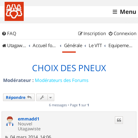
Menu
FAQ
Inscription
Connexion
UtagawaVTT (Randos VTT et VTTAE avec traces GPS)
Accueil forum
Générale
Le VTT
Equipements et Accessoires
CHOIX DES PNEUX
Modérateur :
Modérateurs des Forums
Répondre
6 messages • Page
1
sur
1
emmadd1
Nouvel
Utagawiste
M
04 mars 2014, 14:06