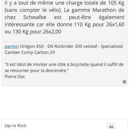
s
il y a tout de même une charge totale de 105 Kg
s
(sans compter le vélo). La gamme Marathon de
a
g
chez Schwalbe est peut-être également
e
intéressante car elle donne 110 Kg pour 26x1,60
ou 130 Kg pour 26x2,00
garmin
Oregon 450 - D4 Rockrider 300 velotaf - Specialized
Camber Comp Carbon 29
"Il est idiot de monter une côte à bicyclette quand il suffit de
se retourner pour la descendre."
Pierre Dac
a
u
t
Jojo le Rock