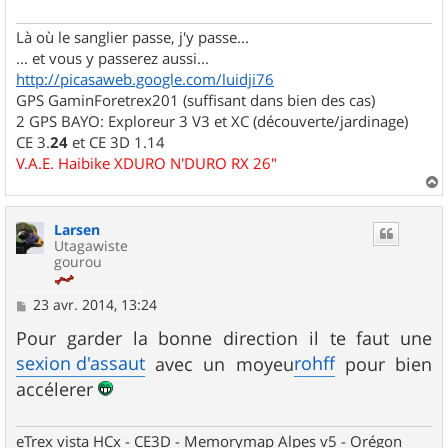
Là où le sanglier passe, j'y passe...
... et vous y passerez aussi...
http://picasaweb.google.com/luidji76
GPS GaminForetrex201 (suffisant dans bien des cas)
2 GPS BAYO: Exploreur 3 V3 et XC (découverte/jardinage)
CE 3.
24
et CE 3D 1.14
V.A.E. Haibike XDURO N'DURO RX 26"
a
u
Larsen
t
Utagawiste
gourou
M
23 avr. 2014, 13:24
e
s
Pour garder la bonne direction il te faut une
s
sexion d'assaut
rohff
avec un moyeu
pour bien
a
g
accélerer
e
eTrex vista HCx - CE3D - Memorymap Alpes v5 - Orégon