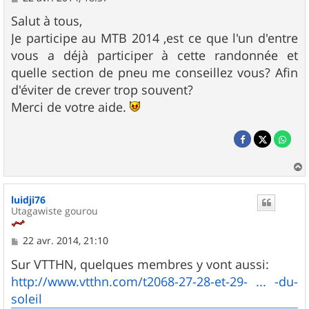
e
s
Salut à tous,
s
Je participe au MTB 2014 ,est ce que l'un d'entre
a
g
vous a déjà participer à cette randonnée et
e
quelle section de pneu me conseillez vous? Afin
d'éviter de crever trop souvent?
Merci de votre aide.
a
u
luidji76
t
Utagawiste gourou
M
22 avr. 2014, 21:10
e
s
Sur VTTHN, quelques membres y vont aussi:
s
http://www.vtthn.com/t2068-27-28-et-29- ... -du-
a
g
soleil
e