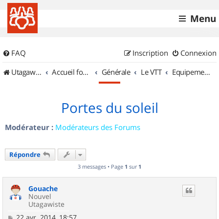
Menu
FAQ
Inscription
Connexion
UtagawaVTT (Randos VTT et VTTAE avec traces GPS)
Accueil forum
Générale
Le VTT
Equipements et Accessoires
Portes du soleil
Modérateur :
Modérateurs des Forums
Répondre
3 messages • Page
1
sur
1
Gouache
Nouvel
Utagawiste
M
22 avr. 2014, 18:57