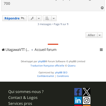
700
a
u
Répondre
t
3 messages • Page
1
sur
1
Aller
UtagawaVTT (Randos VTT et VTTAE avec traces GPS)
Accueil forum
Développé par
phpBB
® Forum Software © phpBB Limited
Traduction française officielle
©
Qiaeru
Optimized by:
phpBB SEO
Confidentialité
|
Conditions
Qui sommes-nous ?
Contact & Logos
Services pros