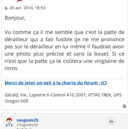
M
26 avr. 2014, 18:53
e
s
Bonjour,
s
a
g
Vu comme ça il me semble que c'est la patte de
e
dérailleur qui a fait fusible (je ne me prononce
pas sur le dérailleur en lui même il faudrait avoir
une photo plus précise et sans la boue). Si ce
n'est que la patte ça te coûtera une vingtaine de
roros
Merci de jeter un oeil à la charte du forum : ICI
Gérald, Var, Lapierre X-Control 410 2007, VTTAE TREK, GPS
Oregon 600
a
u
saugeais25
t
Utagawiste