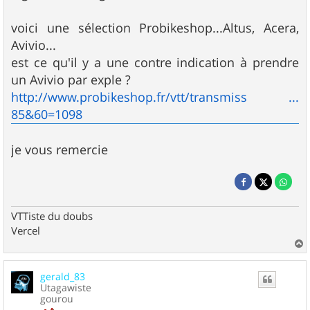
voici une sélection Probikeshop...Altus, Acera,
Avivio...
est ce qu'il y a une contre indication à prendre
un Avivio par exple ?
http://www.probikeshop.fr/vtt/transmiss ...
85&60=1098
je vous remercie
VTTiste du doubs
Vercel
a
u
gerald_83
t
Utagawiste
gourou