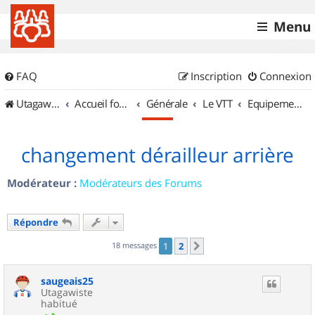
Menu
FAQ
Inscription
Connexion
UtagawaVTT (Randos VTT et VTTAE avec traces GPS)
Accueil forum
Générale
Le VTT
Equipements et Accessoires
changement dérailleur arrière
Modérateur :
Modérateurs des Forums
Répondre
18 messages
1
2
Suivant
saugeais25
Utagawiste
habitué