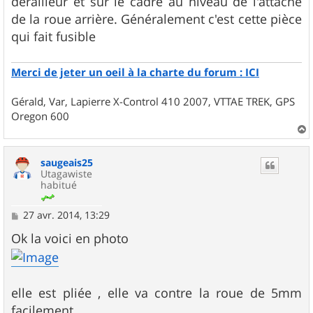
dérailleur et sur le cadre au niveau de l'attache
e
de la roue arrière. Généralement c'est cette pièce
qui fait fusible
Merci de jeter un oeil à la charte du forum : ICI
Gérald, Var, Lapierre X-Control 410 2007, VTTAE TREK, GPS
Oregon 600
a
u
saugeais25
t
Utagawiste
habitué
M
27 avr. 2014, 13:29
e
s
Ok la voici en photo
s
a
g
e
elle est pliée , elle va contre la roue de 5mm
facilement....