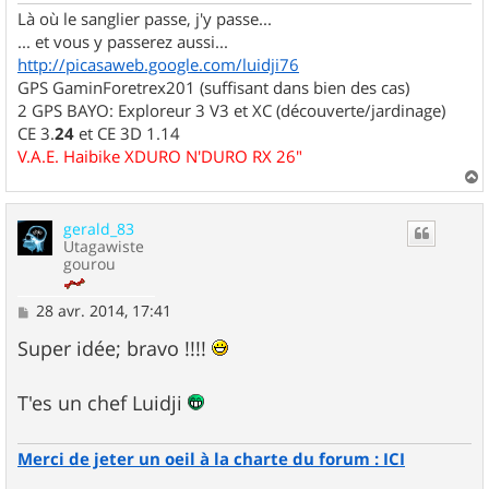
Là où le sanglier passe, j'y passe...
... et vous y passerez aussi...
http://picasaweb.google.com/luidji76
GPS GaminForetrex201 (suffisant dans bien des cas)
2 GPS BAYO: Exploreur 3 V3 et XC (découverte/jardinage)
CE 3.
24
et CE 3D 1.14
V.A.E. Haibike XDURO N'DURO RX 26"
a
u
gerald_83
t
Utagawiste
gourou
M
28 avr. 2014, 17:41
e
s
Super idée; bravo !!!!
s
a
g
T'es un chef Luidji
e
Merci de jeter un oeil à la charte du forum : ICI