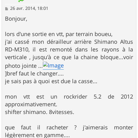
M
26 avr. 2014, 18:01
e
s
Bonjour,
s
a
g
lors d'une sortie en vtt, par terrain boueu,
e
j'ai cassé mon dérailleur arrière Shimano Altus
RD-M310, il est remonté dans les rayons à la
verticale , jusqu'à ce que la chaine bloque...voir
photo jointe ...
]bref faut le changer....
je sais pas à quoi est due la casse...
mon vtt est un rockrider 5.2 de 2012
approximativement.
shifter shimano. 8vitesses.
que faut il racheter ? j'aimerais monter
légèrement en gamme....