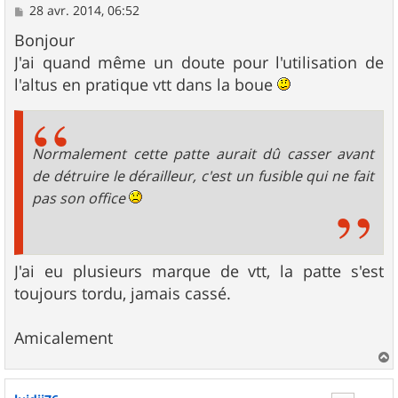
M
28 avr. 2014, 06:52
e
s
Bonjour
s
J'ai quand même un doute pour l'utilisation de
a
g
l'altus en pratique vtt dans la boue
e
Normalement cette patte aurait dû casser avant
de détruire le dérailleur, c'est un fusible qui ne fait
pas son office
J'ai eu plusieurs marque de vtt, la patte s'est
toujours tordu, jamais cassé.
Amicalement
a
u