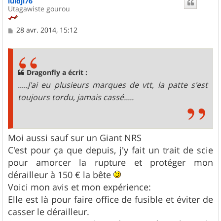
luidji76
t
Utagawiste gourou
M
28 avr. 2014, 15:12
e
s
s
a
g
Dragonfly a écrit :
e
.....J'ai eu plusieurs marques de vtt, la patte s'est
toujours tordu, jamais cassé.....
Moi aussi sauf sur un Giant NRS
C'est pour ça que depuis, j'y fait un trait de scie
pour amorcer la rupture et protéger mon
dérailleur à 150 € la bête
Voici mon avis et mon expérience:
Elle est là pour faire office de fusible et éviter de
casser le dérailleur.