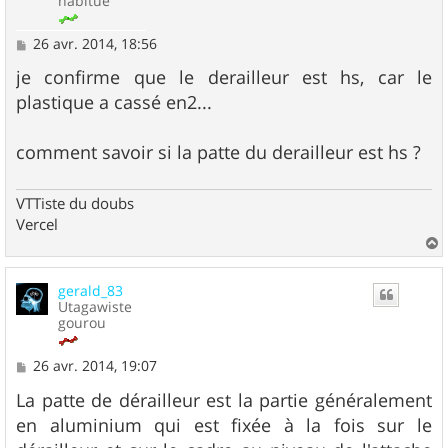
habitué
M
26 avr. 2014, 18:56
e
s
je confirme que le derailleur est hs, car le
s
plastique a cassé en2...
a
g
e
comment savoir si la patte du derailleur est hs ?
VTTiste du doubs
Vercel
a
u
gerald_83
t
Utagawiste
gourou
M
26 avr. 2014, 19:07
e
s
La patte de dérailleur est la partie généralement
s
en aluminium qui est fixée à la fois sur le
a
g