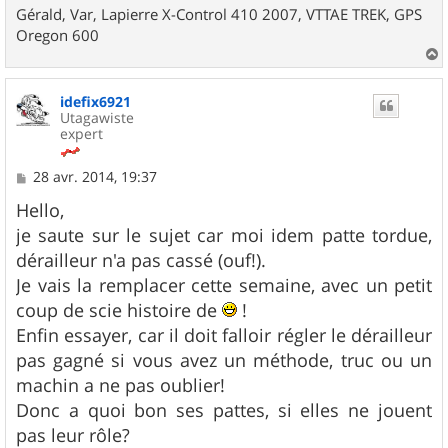
Gérald, Var, Lapierre X-Control 410 2007, VTTAE TREK, GPS
Oregon 600
a
u
idefix6921
t
Utagawiste
expert
M
28 avr. 2014, 19:37
e
s
Hello,
s
je saute sur le sujet car moi idem patte tordue,
a
g
dérailleur n'a pas cassé (ouf!).
e
Je vais la remplacer cette semaine, avec un petit
coup de scie histoire de
!
Enfin essayer, car il doit falloir régler le dérailleur
pas gagné si vous avez un méthode, truc ou un
machin a ne pas oublier!
Donc a quoi bon ses pattes, si elles ne jouent
pas leur rôle?