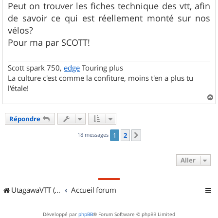
Peut on trouver les fiches technique des vtt, afin
de savoir ce qui est réellement monté sur nos
vélos?
Pour ma par SCOTT!
Scott spark 750,
edge
Touring plus
La culture c'est comme la confiture, moins t'en a plus tu
l'étale!
a
u
Répondre
t
18 messages
1
2
Suivant
Aller
UtagawaVTT (Randos VTT et VTTAE avec traces GPS)
Accueil forum
Développé par
phpBB
® Forum Software © phpBB Limited