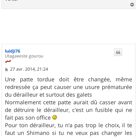
a
u
t
luidji76
Utagawiste gourou
M
27 avr. 2014, 21:24
e
s
Une patte tordue doit être changée, même
s
redressée ça peut causer une usure prématurée
a
g
du dérailleur et surtout des galets
e
Normalement cette patte aurait dû casser avant
de détruire le dérailleur, c'est un fusible qui ne
fait pas son office
Pour ton dérailleur, tu n'a pas trop le choix, il te
faut un Shimano si tu ne veux pas changer les