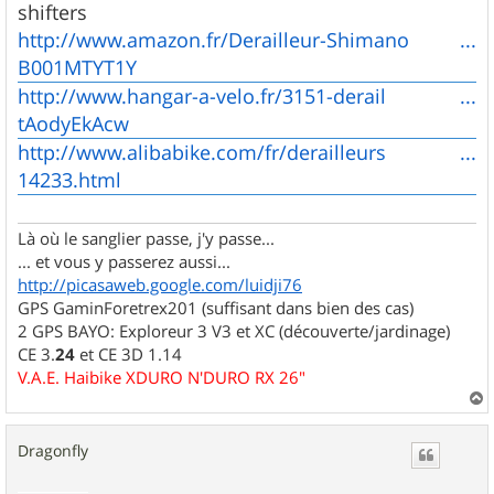
shifters
http://www.amazon.fr/Derailleur-Shimano ...
B001MTYT1Y
http://www.hangar-a-velo.fr/3151-derail ...
tAodyEkAcw
http://www.alibabike.com/fr/derailleurs ...
14233.html
Là où le sanglier passe, j'y passe...
... et vous y passerez aussi...
http://picasaweb.google.com/luidji76
GPS GaminForetrex201 (suffisant dans bien des cas)
2 GPS BAYO: Exploreur 3 V3 et XC (découverte/jardinage)
CE 3.
24
et CE 3D 1.14
V.A.E. Haibike XDURO N'DURO RX 26"
a
u
Dragonfly
t