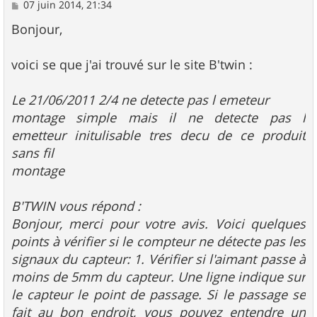
M
07 juin 2014, 21:34
e
s
Bonjour,
s
a
g
voici se que j'ai trouvé sur le site B'twin :
e
Le 21/06/2011 2/4 ne detecte pas l emeteur
montage simple mais il ne detecte pas l
emetteur initulisable tres decu de ce produit
sans fil
montage
B'TWIN vous répond :
Bonjour, merci pour votre avis. Voici quelques
points à vérifier si le compteur ne détecte pas les
signaux du capteur: 1. Vérifier si l'aimant passe à
moins de 5mm du capteur. Une ligne indique sur
le capteur le point de passage. Si le passage se
fait au bon endroit, vous pouvez entendre un