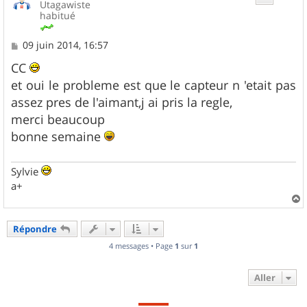
Utagawiste
habitué
M
09 juin 2014, 16:57
e
s
CC
s
et oui le probleme est que le capteur n 'etait pas
a
g
assez pres de l'aimant,j ai pris la regle,
e
merci beaucoup
bonne semaine
Sylvie
a+
a
u
Répondre
t
4 messages • Page
1
sur
1
Aller