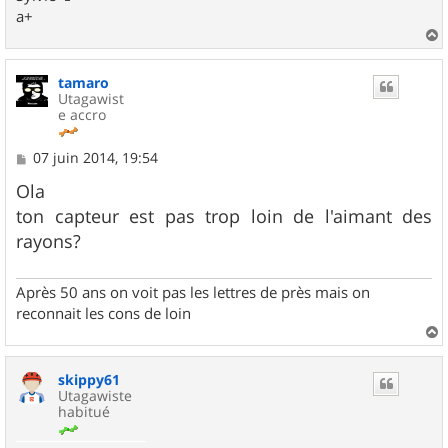
a+
a
u
tamaro
t
Utagawist
e accro
M
07 juin 2014, 19:54
e
s
Ola
s
ton capteur est pas trop loin de l'aimant des
a
g
rayons?
e
Après 50 ans on voit pas les lettres de près mais on
reconnait les cons de loin
a
u
skippy61
t
Utagawiste
habitué