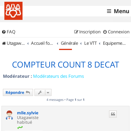
Menu
FAQ
Inscription
Connexion
UtagawaVTT (Randos VTT et VTTAE avec traces GPS)
Accueil forum
Générale
Le VTT
Equipements et Accessoires
COMPTEUR COUNT 8 DECAT
Modérateur :
Modérateurs des Forums
Répondre
4 messages • Page
1
sur
1
mlle.sylvie
Utagawiste
habitué