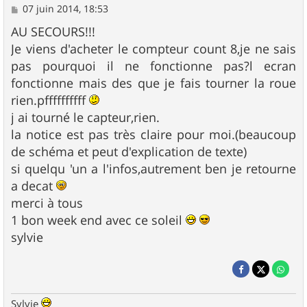
M
07 juin 2014, 18:53
e
s
AU SECOURS!!!
s
Je viens d'acheter le compteur count 8,je ne sais
a
g
pas pourquoi il ne fonctionne pas?l ecran
e
fonctionne mais des que je fais tourner la roue
rien.pffffffffff
j ai tourné le capteur,rien.
la notice est pas très claire pour moi.(beaucoup
de schéma et peut d'explication de texte)
si quelqu 'un a l'infos,autrement ben je retourne
a decat
merci à tous
1 bon week end avec ce soleil
sylvie
Sylvie