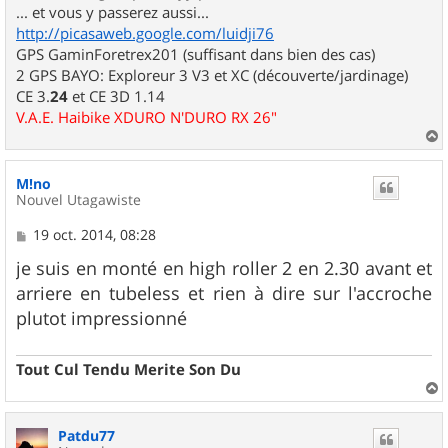
... et vous y passerez aussi...
http://picasaweb.google.com/luidji76
GPS GaminForetrex201 (suffisant dans bien des cas)
2 GPS BAYO: Exploreur 3 V3 et XC (découverte/jardinage)
CE 3.
24
et CE 3D 1.14
V.A.E. Haibike XDURO N'DURO RX 26"
a
u
M!no
t
Nouvel Utagawiste
M
19 oct. 2014, 08:28
e
s
je suis en monté en high roller 2 en 2.30 avant et
s
arriere en tubeless et rien à dire sur l'accroche
a
g
plutot impressionné
e
Tout Cul Tendu Merite Son Du
a
u
Patdu77
t