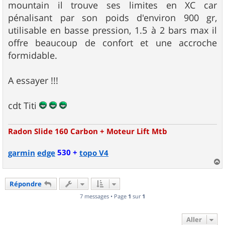
mountain il trouve ses limites en XC car
pénalisant par son poids d'environ 900 gr,
utilisable en basse pression, 1.5 à 2 bars max il
offre beaucoup de confort et une accroche
formidable.
A essayer !!!
cdt Titi
Radon Slide 160 Carbon + Moteur Lift Mtb
530 +
garmin
edge
topo V4
a
u
Répondre
t
7 messages • Page
1
sur
1
Aller