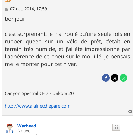
M
07 oct. 2014, 17:59
e
s
bonjour
s
a
g
c'est surprenant, je n'ai roulé qu'une seule fois en
e
rubber queen sur un vélo de prêt, c'était en
terrain très humide, et j'ai été impressionné par
l'adhérence de ce pneu sur le mouillé. Je pensais
me le monter pour cet hiver.
Canyon Spectral CF 7 - Dakota 20
http://www.alainetchepare.com
a
u
Warhead
t
Nouvel