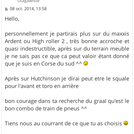
Utagawiste
M
08 oct. 2014, 13:58
e
s
Hello,
s
a
g
personnellement je partirais plus sur du maxxis
e
Ardent ou High roller 2 , très bonne accroche et
quasi indestructible, après sur du terrain meuble
je ne sais pas ce que ca peut valoir étant donné
que je suis en Corse du sud ^^
Après sur Hutchinson je dirai peut etre le squale
pour l'avant et toro en arrière
bon courage dans ta recherche du graal qu'est le
bon combo de train de pneus ^^
Tiens nous au courrant de ce que tu as choisis