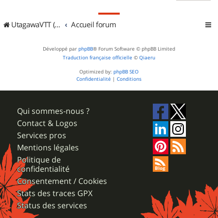
UtagawaVTT (Randos VTT et VTTAE avec traces GPS)
Accueil forum
Développé par
phpBB
® Forum Software © phpBB Limited
Traduction française officielle
©
Qiaeru
Optimized by:
phpBB SEO
Confidentialité
|
Conditions
Qui sommes-nous ?
Contact & Logos
Services pros
Mentions légales
Politique de
confidentialité
Consentement / Cookies
Stats des traces GPX
Status des services