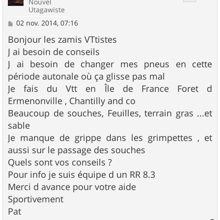
Nouvel
Utagawiste
M
02 nov. 2014, 07:16
e
s
Bonjour les zamis VTtistes
s
J ai besoin de conseils
a
g
J ai besoin de changer mes pneus en cette
e
période autonale où ça glisse pas mal
Je fais du Vtt en Île de France Foret d
Ermenonville , Chantilly and co
Beaucoup de souches, Feuilles, terrain gras ...et
sable
Je manque de grippe dans les grimpettes , et
aussi sur le passage des souches
Quels sont vos conseils ?
Pour info je suis équipe d un RR 8.3
Merci d avance pour votre aide
Sportivement
Pat