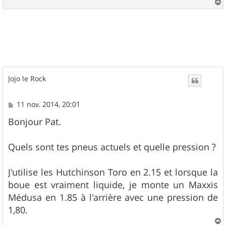
a
u
t
Jojo le Rock
M
11 nov. 2014, 20:01
e
s
Bonjour Pat.
s
a
g
Quels sont tes pneus actuels et quelle pression ?
e
J'utilise les Hutchinson Toro en 2.15 et lorsque la
boue est vraiment liquide, je monte un Maxxis
Médusa en 1.85 à l'arrière avec une pression de
1,80.