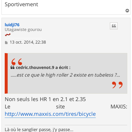
Sportivement
a
u
luidji76
t
Utagawiste gourou
M
13 oct. 2014, 22:38
e
s
s
a
g
cedric.thouvenot.9 a écrit :
e
.....est ce que le high roller 2 existe en tubeless ?...
Non seuls les HR 1 en 2.1 et 2.35
Le site MAXIS:
http://www.maxxis.com/tires/bicycle
Là où le sanglier passe, j'y passe...