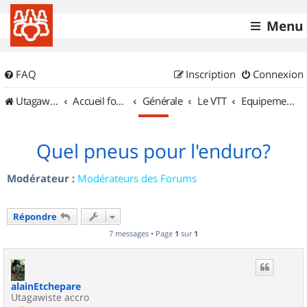
Menu
FAQ
Inscription
Connexion
UtagawaVTT (Randos VTT et VTTAE avec traces GPS)
Accueil forum
Générale
Le VTT
Equipements et Accessoires
Quel pneus pour l'enduro?
Modérateur :
Modérateurs des Forums
Répondre
7 messages • Page
1
sur
1
alainEtchepare
Utagawiste accro