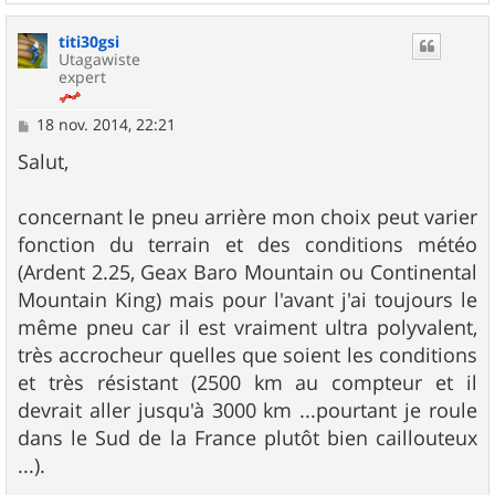
a
u
titi30gsi
t
Utagawiste
expert
M
18 nov. 2014, 22:21
e
s
Salut,
s
a
g
concernant le pneu arrière mon choix peut varier
e
fonction du terrain et des conditions météo
(Ardent 2.25, Geax Baro Mountain ou Continental
Mountain King) mais pour l'avant j'ai toujours le
même pneu car il est vraiment ultra polyvalent,
très accrocheur quelles que soient les conditions
et très résistant (2500 km au compteur et il
devrait aller jusqu'à 3000 km ...pourtant je roule
dans le Sud de la France plutôt bien caillouteux
...).