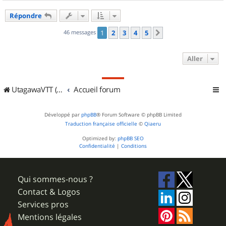
a
u
Répondre
t
46 messages
1
2
3
4
5
Suivant
Aller
UtagawaVTT (Randos VTT et VTTAE avec traces GPS)
Accueil forum
Développé par
phpBB
® Forum Software © phpBB Limited
Traduction française officielle
©
Qiaeru
Optimized by:
phpBB SEO
Confidentialité
|
Conditions
Qui sommes-nous ?
Contact & Logos
Services pros
Mentions légales