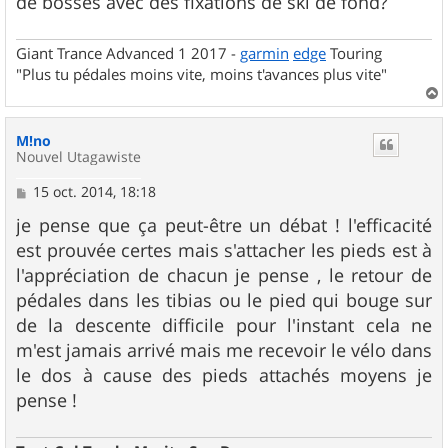
de bosses avec des fixations de ski de fond?
Giant Trance Advanced 1 2017 -
garmin
edge
Touring
"Plus tu pédales moins vite, moins t'avances plus vite"
a
u
M!no
t
Nouvel Utagawiste
M
15 oct. 2014, 18:18
e
s
je pense que ça peut-être un débat ! l'efficacité
s
est prouvée certes mais s'attacher les pieds est à
a
g
l'appréciation de chacun je pense , le retour de
e
pédales dans les tibias ou le pied qui bouge sur
de la descente difficile pour l'instant cela ne
m'est jamais arrivé mais me recevoir le vélo dans
le dos à cause des pieds attachés moyens je
pense !