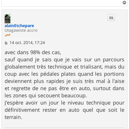
a
u
t
alainEtchepare
Utagawiste accro
M
14 oct. 2014, 17:24
e
s
avec dans 98% des cas,
s
sauf quand je sais que je vais sur un parcours
a
g
globalement très technique et trialisant, mais du
e
coup avec les pédales plates quand les portions
deviennent plus rapides je suis très mal à l'aise
et regrette de ne pas être en auto, surtout dans
les zones qui secouent beaucoup.
J'espère avoir un jour le niveau technique pour
définitivement rester en auto quel que soit le
terrain.