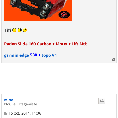
Titi
Radon Slide 160 Carbon + Moteur Lift Mtb
530 +
garmin
edge
topo V4
a
u
t
M!no
Nouvel Utagawiste
M
15 oct. 2014, 11:06
e