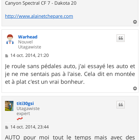
Canyon Spectral CF 7 - Dakota 20
http://www.alainetchepare.com
a
u
Warhead
t
Nouvel
Utagawiste
M
14 oct. 2014, 21:20
e
s
Je roule sans pédales auto, j'ai essayé les auto et
s
je ne me sentais pas à l'aise. Cela dit en montée
a
g
et à plat c'est un vrai bonheur.
e
a
u
titi30gsi
t
Utagawiste
expert
M
14 oct. 2014, 23:44
e
s
AUTO pour moi tout le temps mais avec des