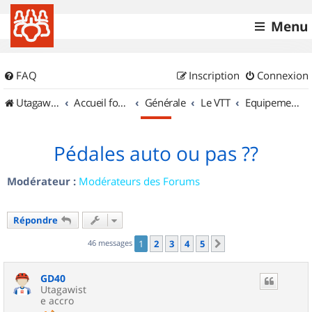
Menu
FAQ
Inscription
Connexion
UtagawaVTT (Randos VTT et VTTAE avec traces GPS)
Accueil forum
Générale
Le VTT
Equipements et Accessoires
Pédales auto ou pas ??
Modérateur :
Modérateurs des Forums
Répondre
46 messages
1
2
3
4
5
Suivant
GD40
Utagawist
e accro