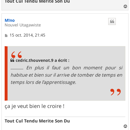
Tout Cul Tendu Merite Son Du
a
u
M!no
t
Nouvel Utagawiste
M
15 oct. 2014, 21:45
e
s
s
a
g
cedric.thouvenot.9 a écrit :
e
........... En plus il faut un bon moment pour si
habitue et bien sur il arrive de tomber de temps en
temps lors de l’apprentissage.
ça je veut bien le croire !
Tout Cul Tendu Merite Son Du