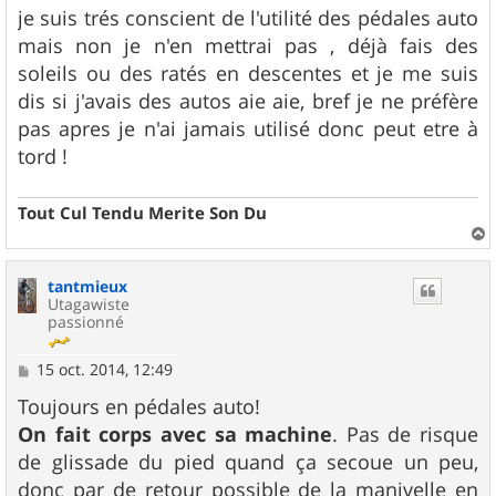
s
je suis trés conscient de l'utilité des pédales auto
s
mais non je n'en mettrai pas , déjà fais des
a
g
soleils ou des ratés en descentes et je me suis
e
dis si j'avais des autos aie aie, bref je ne préfère
pas apres je n'ai jamais utilisé donc peut etre à
tord !
Tout Cul Tendu Merite Son Du
a
u
tantmieux
t
Utagawiste
passionné
M
15 oct. 2014, 12:49
e
s
Toujours en pédales auto!
s
On fait corps avec sa machine
. Pas de risque
a
g
de glissade du pied quand ça secoue un peu,
e
donc par de retour possible de la manivelle en