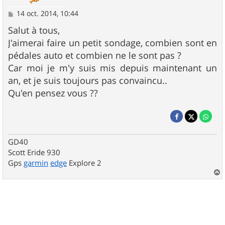
M
14 oct. 2014, 10:44
e
s
Salut à tous,
s
J'aimerai faire un petit sondage, combien sont en
a
g
pédales auto et combien ne le sont pas ?
e
Car moi je m'y suis mis depuis maintenant un
an, et je suis toujours pas convaincu..
Qu'en pensez vous ??
GD40
Scott Eride 930
Gps
garmin
edge
Explore 2
a
u
t