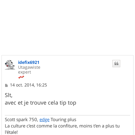
idefix6921
Utagawiste
expert
M
14 oct. 2014, 16:25
e
s
Slt,
s
avec et je trouve cela tip top
a
g
e
Scott spark 750,
edge
Touring plus
La culture c'est comme la confiture, moins t'en a plus tu
l'étale!