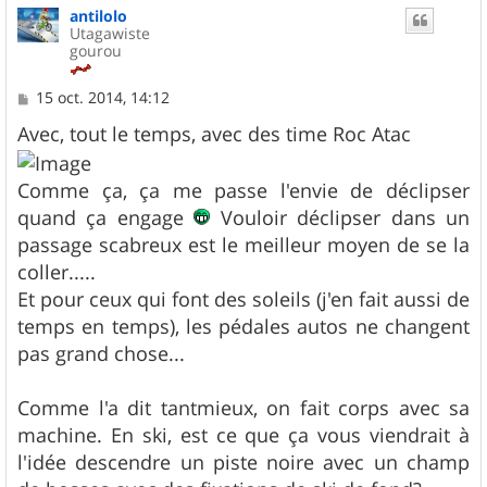
antilolo
t
Utagawiste
gourou
M
15 oct. 2014, 14:12
e
s
Avec, tout le temps, avec des time Roc Atac
s
a
g
Comme ça, ça me passe l'envie de déclipser
e
quand ça engage
Vouloir déclipser dans un
passage scabreux est le meilleur moyen de se la
coller.....
Et pour ceux qui font des soleils (j'en fait aussi de
temps en temps), les pédales autos ne changent
pas grand chose...
Comme l'a dit tantmieux, on fait corps avec sa
machine. En ski, est ce que ça vous viendrait à
l'idée descendre un piste noire avec un champ