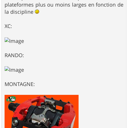
s
plateformes plus ou moins larges en fonction de
a
g
la discipline
e
XC:
RANDO:
MONTAGNE: