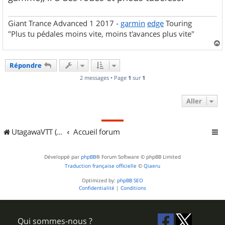
Giant Trance Advanced 1 2017 -
garmin
edge
Touring
"Plus tu pédales moins vite, moins t'avances plus vite"
a
u
Répondre
t
2 messages • Page
1
sur
1
Aller
UtagawaVTT (Randos VTT et VTTAE avec traces GPS)
Accueil forum
Développé par
phpBB
® Forum Software © phpBB Limited
Traduction française officielle
©
Qiaeru
Optimized by:
phpBB SEO
Confidentialité
|
Conditions
Qui sommes-nous ?