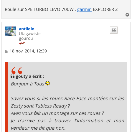
Roule sur SPE TURBO LEVO 700W .
garmin
EXPLORER 2
a
u
antilolo
t
Utagawiste
gourou
M
18 nov. 2014, 12:39
e
s
s
a
g
gouty a écrit :
e
Bonjour à Tous
Savez vous si les roues Race Face montées sur les
Zesty sont Tubless Ready ?
Avez vous fait un montage sur ces roues ?
Je n'arrive pas à trouver l'information et mon
vendeur me dit que non.