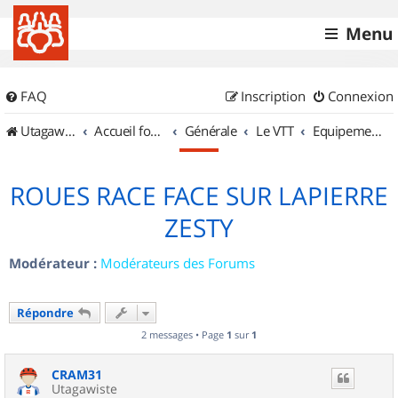
Menu
FAQ
Inscription
Connexion
UtagawaVTT (Randos VTT et VTTAE avec traces GPS)
Accueil forum
Générale
Le VTT
Equipements et Accessoires
ROUES RACE FACE SUR LAPIERRE
ZESTY
Modérateur :
Modérateurs des Forums
Répondre
2 messages • Page
1
sur
1
CRAM31
Utagawiste