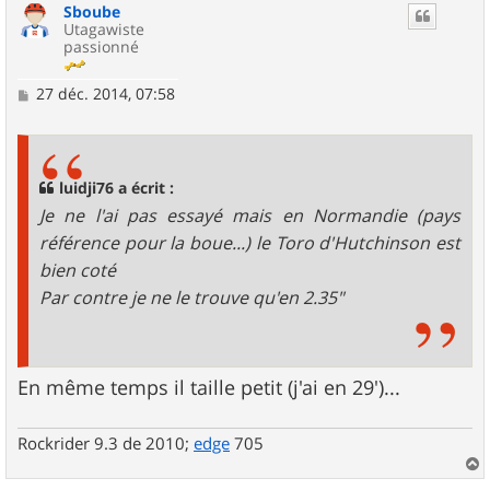
Sboube
t
Utagawiste
passionné
M
27 déc. 2014, 07:58
e
s
s
a
g
luidji76 a écrit :
e
Je ne l'ai pas essayé mais en Normandie (pays
référence pour la boue...) le Toro d'Hutchinson est
bien coté
Par contre je ne le trouve qu'en 2.35"
En même temps il taille petit (j'ai en 29')...
Rockrider 9.3 de 2010;
edge
705
a