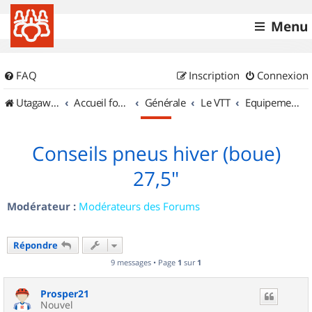
Menu
FAQ
Inscription
Connexion
UtagawaVTT (Randos VTT et VTTAE avec traces GPS)
Accueil forum
Générale
Le VTT
Equipements et Accessoires
Conseils pneus hiver (boue)
27,5"
Modérateur :
Modérateurs des Forums
Répondre
9 messages • Page
1
sur
1
Prosper21
Nouvel