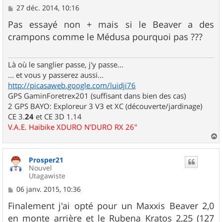
M
27 déc. 2014, 10:16
e
s
Pas essayé non + mais si le Beaver a des
s
crampons comme le Médusa pourquoi pas ???
a
g
e
Là où le sanglier passe, j'y passe...
... et vous y passerez aussi...
http://picasaweb.google.com/luidji76
GPS GaminForetrex201 (suffisant dans bien des cas)
2 GPS BAYO: Exploreur 3 V3 et XC (découverte/jardinage)
CE 3.
24
et CE 3D 1.14
V.A.E. Haibike XDURO N'DURO RX 26"
a
u
Prosper21
t
Nouvel
Utagawiste
M
06 janv. 2015, 10:36
e
s
Finalement j'ai opté pour un Maxxis Beaver 2,0
s
en monte arrière et le Rubena Kratos 2,25 (127
a