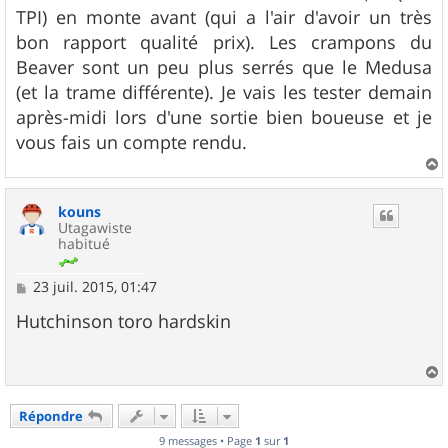
g
TPI) en monte avant (qui a l'air d'avoir un très
e
bon rapport qualité prix). Les crampons du
Beaver sont un peu plus serrés que le Medusa
(et la trame différente). Je vais les tester demain
après-midi lors d'une sortie bien boueuse et je
vous fais un compte rendu.
a
u
kouns
t
Utagawiste
habitué
M
23 juil. 2015, 01:47
e
s
Hutchinson toro hardskin
s
a
g
e
a
u
Répondre
t
9 messages • Page
1
sur
1