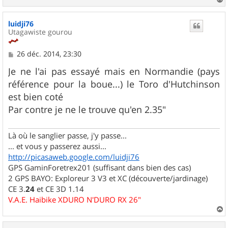
a
u
luidji76
t
Utagawiste gourou
M
26 déc. 2014, 23:30
e
s
Je ne l'ai pas essayé mais en Normandie (pays
s
référence pour la boue...) le Toro d'Hutchinson
a
g
est bien coté
e
Par contre je ne le trouve qu'en 2.35"
Là où le sanglier passe, j'y passe...
... et vous y passerez aussi...
http://picasaweb.google.com/luidji76
GPS GaminForetrex201 (suffisant dans bien des cas)
2 GPS BAYO: Exploreur 3 V3 et XC (découverte/jardinage)
CE 3.
24
et CE 3D 1.14
V.A.E. Haibike XDURO N'DURO RX 26"
a
u