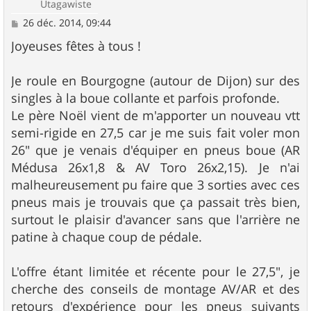
Utagawiste
M
26 déc. 2014, 09:44
e
s
Joyeuses fêtes à tous !
s
a
g
Je roule en Bourgogne (autour de Dijon) sur des
e
singles à la boue collante et parfois profonde.
Le père Noël vient de m'apporter un nouveau vtt
semi-rigide en 27,5 car je me suis fait voler mon
26" que je venais d'équiper en pneus boue (AR
Médusa 26x1,8 & AV Toro 26x2,15). Je n'ai
malheureusement pu faire que 3 sorties avec ces
pneus mais je trouvais que ça passait très bien,
surtout le plaisir d'avancer sans que l'arrière ne
patine à chaque coup de pédale.
L'offre étant limitée et récente pour le 27,5", je
cherche des conseils de montage AV/AR et des
retours d'expérience pour les pneus suivants