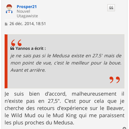
u
Prosper21
t
Nouvel
Utagawiste
M
26 déc. 2014, 18:51
e
s
s
a
g
Yannos a écrit :
e
je ne sais pas si le Medusa existe en 27.5' mais de
mon point de vue, c'est le meilleur pour la boue.
Avant et arrière.
Je suis bien d'accord, malheureusement il
n'existe pas en 27,5". C'est pour cela que je
cherche des retours d'expérience sur le Beaver,
le Wild Mud ou le Mud King qui me paraissent
les plus proches du Medusa.