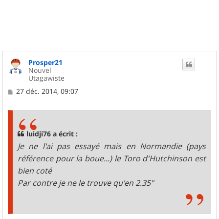
u
t
Prosper21
Nouvel
Utagawiste
M
27 déc. 2014, 09:07
e
s
s
a
g
luidji76 a écrit :
e
Je ne l'ai pas essayé mais en Normandie (pays
référence pour la boue...) le Toro d'Hutchinson est
bien coté
Par contre je ne le trouve qu'en 2.35"