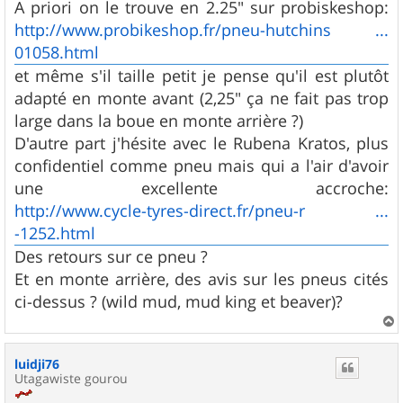
A priori on le trouve en 2.25" sur probiskeshop:
http://www.probikeshop.fr/pneu-hutchins ...
01058.html
et même s'il taille petit je pense qu'il est plutôt
adapté en monte avant (2,25" ça ne fait pas trop
large dans la boue en monte arrière ?)
D'autre part j'hésite avec le Rubena Kratos, plus
confidentiel comme pneu mais qui a l'air d'avoir
une excellente accroche:
http://www.cycle-tyres-direct.fr/pneu-r ...
-1252.html
Des retours sur ce pneu ?
Et en monte arrière, des avis sur les pneus cités
ci-dessus ? (wild mud, mud king et beaver)?
a
u
luidji76
t
Utagawiste gourou