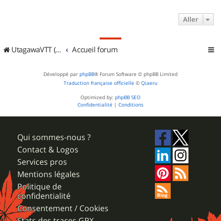
Aller
UtagawaVTT (Randos VTT et VTTAE avec traces GPS)
Accueil forum
Développé par
phpBB
® Forum Software © phpBB Limited
Traduction française officielle
©
Qiaeru
Optimized by:
phpBB SEO
Confidentialité
|
Conditions
Qui sommes-nous ?
Contact & Logos
Services pros
Mentions légales
Politique de
confidentialité
Consentement / Cookies
Stats des traces GPX