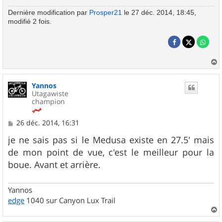
Dernière modification par
Prosper21
le 27 déc. 2014, 18:45,
modifié 2 fois.
a
u
Yannos
t
Utagawiste
champion
M
26 déc. 2014, 16:31
e
s
je ne sais pas si le Medusa existe en 27.5' mais
s
de mon point de vue, c'est le meilleur pour la
a
g
boue. Avant et arrière.
e
Yannos
edge
1040 sur Canyon Lux Trail
a