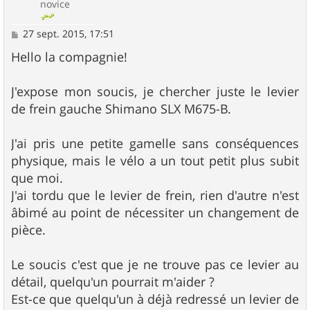
novice
M
27 sept. 2015, 17:51
e
s
Hello la compagnie!
s
a
g
J'expose mon soucis, je chercher juste le levier
e
de frein gauche Shimano SLX M675-B.
J'ai pris une petite gamelle sans conséquences
physique, mais le vélo a un tout petit plus subit
que moi.
J'ai tordu que le levier de frein, rien d'autre n'est
âbimé au point de nécessiter un changement de
pièce.
Le soucis c'est que je ne trouve pas ce levier au
détail, quelqu'un pourrait m'aider ?
Est-ce que quelqu'un à déjà redressé un levier de