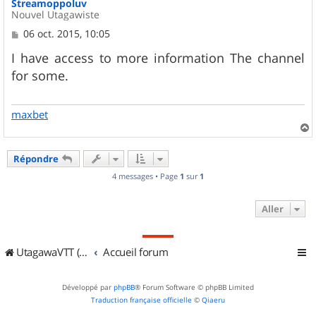
Streamoppoluv
Nouvel Utagawiste
M
06 oct. 2015, 10:05
e
s
I have access to more information The channel
s
for some.
a
g
e
maxbet
a
u
Répondre
t
4 messages • Page
1
sur
1
Aller
UtagawaVTT (Randos VTT et VTTAE avec traces GPS)
Accueil forum
Développé par
phpBB
® Forum Software © phpBB Limited
Traduction française officielle
©
Qiaeru