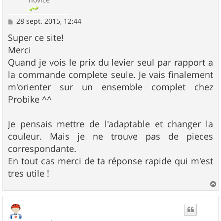
M
28 sept. 2015, 12:44
e
s
Super ce site!
s
Merci
a
g
Quand je vois le prix du levier seul par rapport a
e
la commande complete seule. Je vais finalement
m'orienter sur un ensemble complet chez
Probike ^^
Je pensais mettre de l'adaptable et changer la
couleur. Mais je ne trouve pas de pieces
correspondante.
En tout cas merci de ta réponse rapide qui m'est
tres utile !
a
u
t