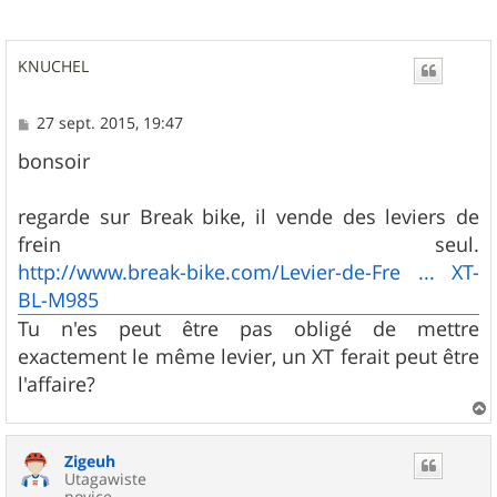
KNUCHEL
M
27 sept. 2015, 19:47
e
s
bonsoir
s
a
g
regarde sur Break bike, il vende des leviers de
e
frein seul.
http://www.break-bike.com/Levier-de-Fre ... XT-
BL-M985
Tu n'es peut être pas obligé de mettre
exactement le même levier, un XT ferait peut être
l'affaire?
a
u
Zigeuh
t
Utagawiste
novice