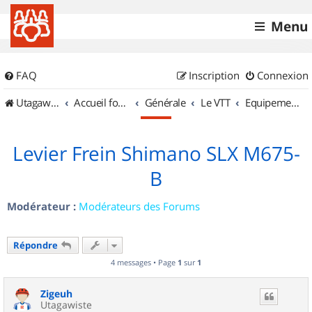
Menu
FAQ
Inscription
Connexion
UtagawaVTT (Randos VTT et VTTAE avec traces GPS)
Accueil forum
Générale
Le VTT
Equipements et Accessoires
Levier Frein Shimano SLX M675-
B
Modérateur :
Modérateurs des Forums
Répondre
4 messages • Page
1
sur
1
Zigeuh
Utagawiste