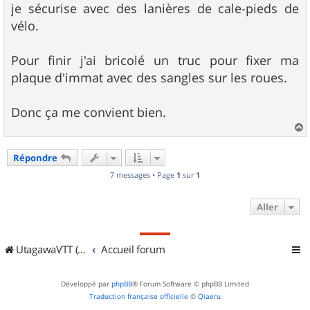
je sécurise avec des lanières de cale-pieds de
vélo.
Pour finir j'ai bricolé un truc pour fixer ma
plaque d'immat avec des sangles sur les roues.
Donc ça me convient bien.
a
u
Répondre
t
7 messages • Page
1
sur
1
Aller
UtagawaVTT (Randos VTT et VTTAE avec traces GPS)
Accueil forum
Développé par
phpBB
® Forum Software © phpBB Limited
Traduction française officielle
©
Qiaeru