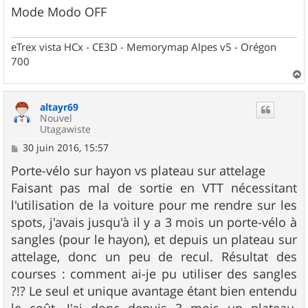
Mode Modo OFF
eTrex vista HCx - CE3D - Memorymap Alpes v5 - Orégon
700
a
u
altayr69
t
Nouvel
Utagawiste
M
30 juin 2016, 15:57
e
s
Porte-vélo sur hayon vs plateau sur attelage
s
Faisant pas mal de sortie en VTT nécessitant
a
g
l'utilisation de la voiture pour me rendre sur les
e
spots, j'avais jusqu'à il y a 3 mois un porte-vélo à
sangles (pour le hayon), et depuis un plateau sur
attelage, donc un peu de recul. Résultat des
courses : comment ai-je pu utiliser des sangles
?!? Le seul et unique avantage étant bien entendu