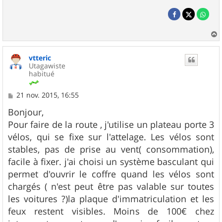
a
u
vtteric
t
Utagawiste
habitué
M
21 nov. 2015, 16:55
e
s
Bonjour,
s
Pour faire de la route , j'utilise un plateau porte 3
a
g
vélos, qui se fixe sur l'attelage. Les vélos sont
e
stables, pas de prise au vent( consommation),
facile à fixer. j'ai choisi un système basculant qui
permet d'ouvrir le coffre quand les vélos sont
chargés ( n'est peut être pas valable sur toutes
les voitures ?)la plaque d'immatriculation et les
feux restent visibles. Moins de 100€ chez