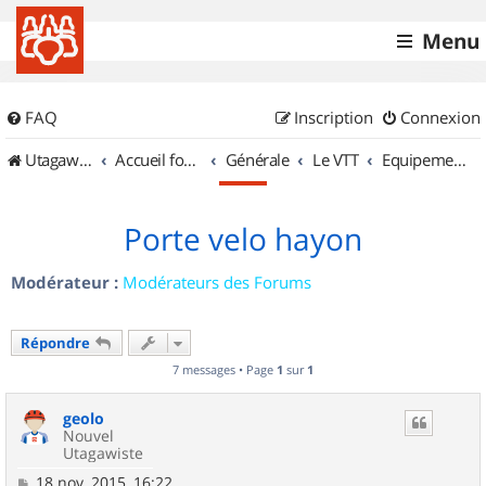
Menu
FAQ
Inscription
Connexion
UtagawaVTT (Randos VTT et VTTAE avec traces GPS)
Accueil forum
Générale
Le VTT
Equipements et Accessoires
Porte velo hayon
Modérateur :
Modérateurs des Forums
Répondre
7 messages • Page
1
sur
1
geolo
Nouvel
Utagawiste
M
18 nov. 2015, 16:22