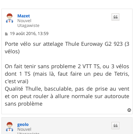
Mazet
Nouvel
Utagawiste
M
19 août 2016, 13:59
e
s
Porte vélo sur attelage Thule Euroway G2 923 (3
s
vélos)
a
g
e
On fait tenir sans probleme 2 VTT TS, ou 3 vélos
dont 1 TS (mais là, faut faire un peu de Tetris,
c'est vrai)
Qualité Thulle, basculable, pas de prise au vent
et on peut rouler à allure normale sur autoroute
sans problème
a
u
geolo
t
Nouvel
Utagawiste