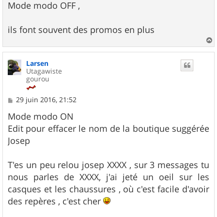
Mode modo OFF ,
ils font souvent des promos en plus
a
u
Larsen
t
Utagawiste
gourou
M
29 juin 2016, 21:52
e
s
Mode modo ON
s
Edit pour effacer le nom de la boutique suggérée
a
g
Josep
e
T'es un peu relou josep XXXX , sur 3 messages tu
nous parles de XXXX, j'ai jeté un oeil sur les
casques et les chaussures , où c'est facile d'avoir
des repères , c'est cher