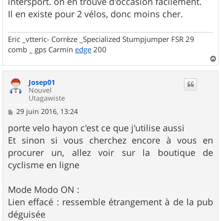
intersport. on en trouve d'occasion facilement.
Il en existe pour 2 vélos, donc moins cher.
Eric _vtteric- Corrèze _Specialized Stumpjumper FSR 29
comb _ gps Carmin
edge
200
a
u
Josep01
t
Nouvel
Utagawiste
M
29 juin 2016, 13:24
e
s
porte velo hayon c'est ce que j'utilise aussi
s
Et sinon si vous cherchez encore à vous en
a
g
procurer un, allez voir sur la boutique de
e
cyclisme en ligne
Mode Modo ON :
Lien effacé : ressemble étrangement à de la pub
déguisée