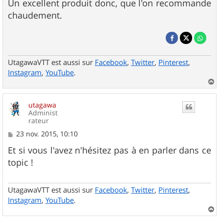
Un excellent produit donc, que l'on recommande
chaudement.
UtagawaVTT est aussi sur
Facebook
,
Twitter
,
Pinterest
,
Instagram
,
YouTube
.
a
u
utagawa
t
Administ
rateur
M
23 nov. 2015, 10:10
e
s
Et si vous l'avez n'hésitez pas à en parler dans ce
s
topic !
a
g
e
UtagawaVTT est aussi sur
Facebook
,
Twitter
,
Pinterest
,
Instagram
,
YouTube
.
a