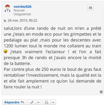
u
noirdez026
t
Nouvel
Utagawiste
M
24 nov. 2015, 00:22
e
s
salut,lors d'une rando de nuit on m'en a prété
s
une ,j'etais en mode eco pour les grimpettes et le
a
g
pedalage au plat ,mais pour les descentes avec
e
1200 lumen tout le monde me collaient au train
j'etais vraiment l'eclaireur ! et l'on a fait
presque 3h de rando et j'avais encore la moitié
de la batterie.
Par contre plus de 250 euros le bout de gras faut
rentabliser l'investissement, mais la qualité est la
et elle fait amplement ce qu'on lui demande de
faire rouler la nuit !
a
u
Répondre
t