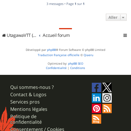
3 messages • Page
1
sur
1
Aller
UtagawaVTT (Randos VTT et VTTAE avec traces GPS)
Accueil forum
Développé par
phpBB
® Forum Software © phpBB Limited
Traduction française officielle
©
Qiaeru
Optimized by:
phpBB SEO
Confidentialité
|
Conditions
Qui sommes-nous ?
Contact & Logos
Services pros
Mentions légales
Politique de
confidentialité
Consentement / Cookies