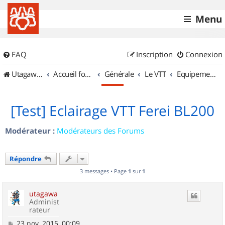
Menu
FAQ
Inscription
Connexion
UtagawaVTT (Randos VTT et VTTAE avec traces GPS)
Accueil forum
Générale
Le VTT
Equipements et Accessoires
[Test] Eclairage VTT Ferei BL200
Modérateur :
Modérateurs des Forums
Répondre
3 messages • Page
1
sur
1
utagawa
Administ
rateur
M
23 nov. 2015, 00:09