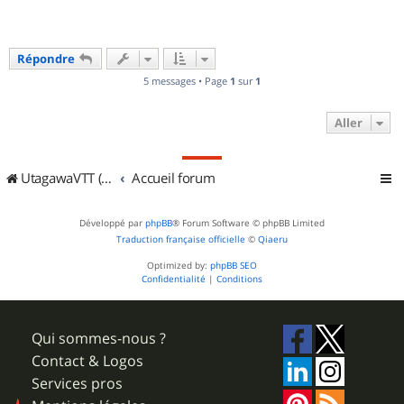
Répondre
5 messages • Page
1
sur
1
Aller
UtagawaVTT (Randos VTT et VTTAE avec traces GPS)
Accueil forum
Développé par
phpBB
® Forum Software © phpBB Limited
Traduction française officielle
©
Qiaeru
Optimized by:
phpBB SEO
Confidentialité
|
Conditions
Qui sommes-nous ?
Contact & Logos
Services pros