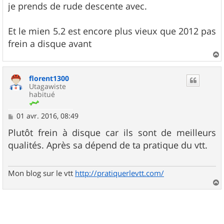
je prends de rude descente avec.
Et le mien 5.2 est encore plus vieux que 2012 pas
frein a disque avant
a
u
florent1300
t
Utagawiste
habitué
M
01 avr. 2016, 08:49
e
s
Plutôt frein à disque car ils sont de meilleurs
s
qualités. Après sa dépend de ta pratique du vtt.
a
g
e
Mon blog sur le vtt
http://pratiquerlevtt.com/
a
u
t