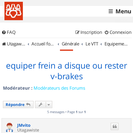
Menu
FAQ
Inscription
Connexion
UtagawaVTT (Randos VTT et VTTAE avec traces GPS)
Accueil forum
Générale
Le VTT
Equipements et Accessoires
equiper frein a disque ou rester
v-brakes
Modérateur :
Modérateurs des Forums
Répondre
5 messages • Page
1
sur
1
JMvito
Utagawiste