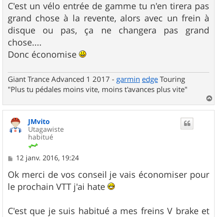
g
C'est un vélo entrée de gamme tu n'en tirera pas
e
grand chose à la revente, alors avec un frein à
disque ou pas, ça ne changera pas grand
chose....
Donc économise
Giant Trance Advanced 1 2017 -
garmin
edge
Touring
"Plus tu pédales moins vite, moins t'avances plus vite"
a
u
JMvito
t
Utagawiste
habitué
M
12 janv. 2016, 19:24
e
s
Ok merci de vos conseil je vais économiser pour
s
le prochain VTT j'ai hate
a
g
e
C'est que je suis habitué a mes freins V brake et