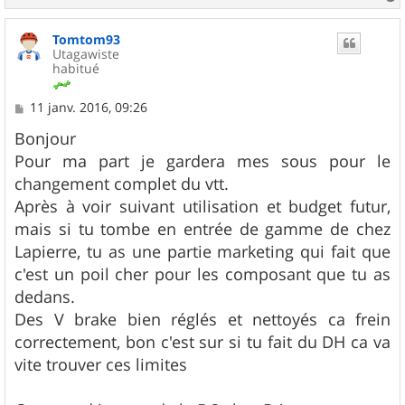
a
u
Tomtom93
t
Utagawiste
habitué
M
11 janv. 2016, 09:26
e
s
Bonjour
s
Pour ma part je gardera mes sous pour le
a
g
changement complet du vtt.
e
Après à voir suivant utilisation et budget futur,
mais si tu tombe en entrée de gamme de chez
Lapierre, tu as une partie marketing qui fait que
c'est un poil cher pour les composant que tu as
dedans.
Des V brake bien réglés et nettoyés ca frein
correctement, bon c'est sur si tu fait du DH ca va
vite trouver ces limites