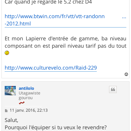
Car quand je regarde le 5.2 chez D4
http://www.btwin.com/fr/vtt/vtt-randonn ...
-2012.html
Et mon Lapierre d'entrée de gamme, ba niveau
composant on est pareil niveau tarif pas du tout
http://www.culturevelo.com/Raid-229
a
u
antilolo
t
Utagawiste
gourou
M
11 janv. 2016, 22:13
e
s
Salut,
s
Pourquoi l'équiper si tu veux le revendre?
a