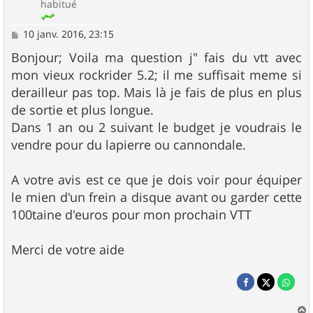
habitué
M
10 janv. 2016, 23:15
e
s
Bonjour; Voila ma question j" fais du vtt avec
s
mon vieux rockrider 5.2; il me suffisait meme si
a
g
derailleur pas top. Mais là je fais de plus en plus
e
de sortie et plus longue.
Dans 1 an ou 2 suivant le budget je voudrais le
vendre pour du lapierre ou cannondale.
A votre avis est ce que je dois voir pour équiper
le mien d'un frein a disque avant ou garder cette
100taine d'euros pour mon prochain VTT
Merci de votre aide