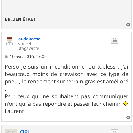
a
g
e
BB...IEN ÊTRE !
a
u
laudakaesc
t
Nouvel
Utagawiste
M
10 avr. 2016, 19:06
e
s
Perso je suis un inconditionnel du tubless , j'ai
s
beaucoup moins de crevaison avec ce type de
a
g
pneu , le rendement sur terrain gras est amélioré
e
.
Ps : ceux qui ne souhaitent pas communiquer
n'ont qu' à pas répondre et passer leur chemin
Laurent
a
u
CIOL
t