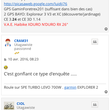
http://picasaweb.google.com/luidji76
GPS GaminForetrex201 (suffisant dans bien des cas)
2 GPS BAYO: Exploreur 3 V3 et XC (découverte/jardinage)
CE 3.
24
et CE 3D 1.14
V.A.E. Haibike XDURO N'DURO RX 26"
a
u
CRAM31
t
Utagawiste
passionné
M
10 avr. 2016, 08:23
e
s
s
C'est gonflant ce type d'enquête .....
a
g
e
Roule sur SPE TURBO LEVO 700W .
garmin
EXPLORER 2
a
u
CIOL
t
Utagawiste