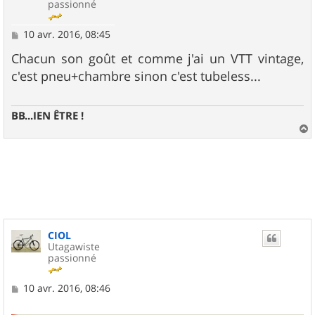
passionné
M
10 avr. 2016, 08:45
e
s
Chacun son goût et comme j'ai un VTT vintage,
s
c'est pneu+chambre sinon c'est tubeless...
a
g
e
BB...IEN ÊTRE !
a
u
t
CIOL
Utagawiste
passionné
M
10 avr. 2016, 08:46
e
s