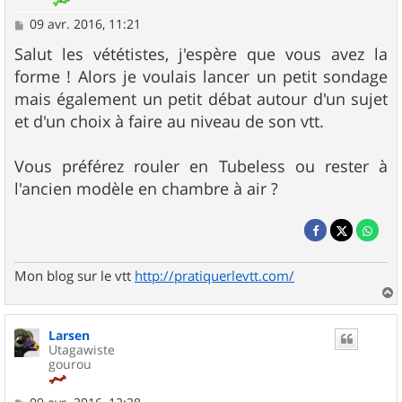
M
09 avr. 2016, 11:21
e
s
Salut les vététistes, j'espère que vous avez la
s
forme ! Alors je voulais lancer un petit sondage
a
g
mais également un petit débat autour d'un sujet
e
et d'un choix à faire au niveau de son vtt.
Vous préférez rouler en Tubeless ou rester à
l'ancien modèle en chambre à air ?
Mon blog sur le vtt
http://pratiquerlevtt.com/
a
u
Larsen
t
Utagawiste
gourou
M