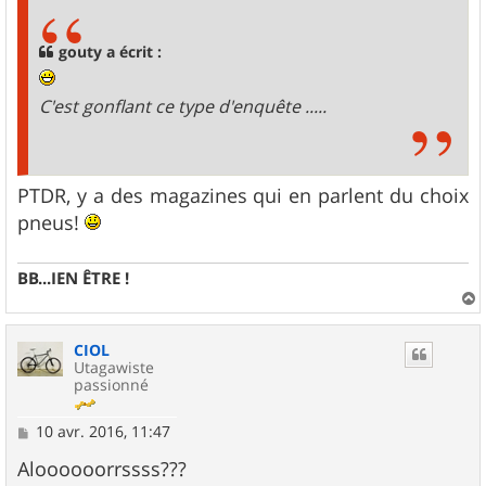
s
a
g
gouty a écrit :
e
C'est gonflant ce type d'enquête .....
PTDR, y a des magazines qui en parlent du choix
pneus!
BB...IEN ÊTRE !
a
u
CIOL
t
Utagawiste
passionné
M
10 avr. 2016, 11:47
e
s
Aloooooorrssss???
s