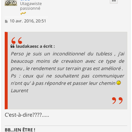
Utagawiste
passionné
M
10 avr. 2016, 20:51
e
s
s
a
g
laudakaesc a écrit :
e
Perso je suis un inconditionnel du tubless , j'ai
beaucoup moins de crevaison avec ce type de
pneu , le rendement sur terrain gras est amélioré .
Ps : ceux qui ne souhaitent pas communiquer
n'ont qu' à pas répondre et passer leur chemin
Laurent
C'est-à-dire????.....
BB...IEN ÊTRE !