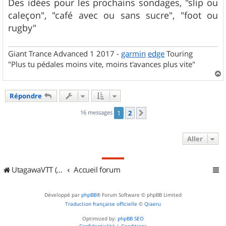
Des idées pour les prochains sondages, "slip ou
caleçon", "café avec ou sans sucre", "foot ou
rugby"
Giant Trance Advanced 1 2017 -
garmin
edge
Touring
"Plus tu pédales moins vite, moins t'avances plus vite"
a
u
Répondre
t
16 messages
1
2
Suivant
Aller
UtagawaVTT (Randos VTT et VTTAE avec traces GPS)
Accueil forum
Développé par
phpBB
® Forum Software © phpBB Limited
Traduction française officielle
©
Qiaeru
Optimized by:
phpBB SEO