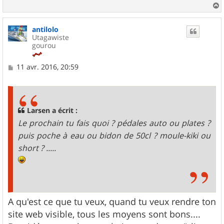
a
u
antilolo
t
Utagawiste
gourou
M
11 avr. 2016, 20:59
e
s
s
a
g
Larsen a écrit :
e
Le prochain tu fais quoi ? pédales auto ou plates ?
puis poche à eau ou bidon de 50cl ? moule-kiki ou
short ? .....
A qu'est ce que tu veux, quand tu veux rendre ton
site web visible, tous les moyens sont bons....