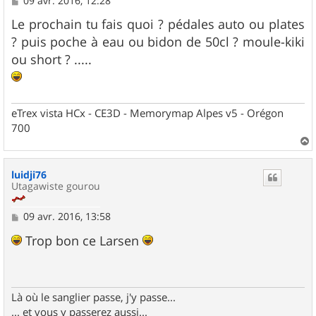
09 avr. 2016, 12:28
e
s
Le prochain tu fais quoi ? pédales auto ou plates
s
? puis poche à eau ou bidon de 50cl ? moule-kiki
a
g
ou short ? .....
e
eTrex vista HCx - CE3D - Memorymap Alpes v5 - Orégon
700
a
u
luidji76
t
Utagawiste gourou
M
09 avr. 2016, 13:58
e
s
Trop bon ce Larsen
s
a
g
e
Là où le sanglier passe, j'y passe...
... et vous y passerez aussi...