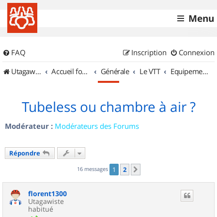
Menu
FAQ
Inscription
Connexion
UtagawaVTT (Randos VTT et VTTAE avec traces GPS)
Accueil forum
Générale
Le VTT
Equipements et Accessoires
Tubeless ou chambre à air ?
Modérateur :
Modérateurs des Forums
Répondre
16 messages
1
2
Suivant
florent1300
Utagawiste
habitué