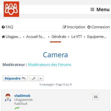
Menu
FAQ
Inscription
Connexion
UtagawaVTT (Randos VTT et VTTAE avec traces GPS)
Accueil forum
Générale
Le VTT
Equipements et Accessoires
Camera
Modérateur :
Modérateurs des Forums
Répondre
5 messages • Page
1
sur
1
vladimok
Utagawiste
habitué