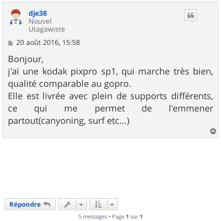
u
dje38
t
Nouvel
Utagawiste
M
20 août 2016, 15:58
e
s
Bonjour,
s
j'ai une kodak pixpro sp1, qui marche très bien,
a
g
qualité comparable au gopro.
e
Elle est livrée avec plein de supports différents,
ce qui me permet de l'emmener
partout(canyoning, surf etc...)
a
u
t
Répondre
5 messages • Page
1
sur
1