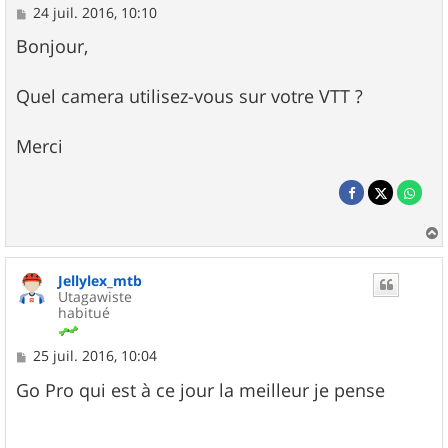
M
24 juil. 2016, 10:10
e
s
Bonjour,
s
a
g
Quel camera utilisez-vous sur votre VTT ?
e
Merci
a
u
Jellylex_mtb
t
Utagawiste
habitué
M
25 juil. 2016, 10:04
e
s
Go Pro qui est à ce jour la meilleur je pense
s
a
g