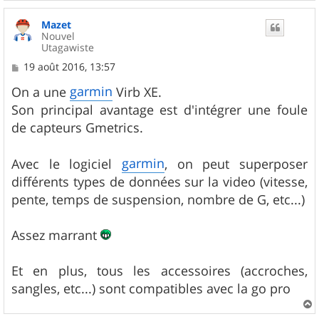
a
u
Mazet
t
Nouvel
Utagawiste
M
19 août 2016, 13:57
e
s
garmin
On a une
Virb XE.
s
Son principal avantage est d'intégrer une foule
a
g
de capteurs Gmetrics.
e
garmin
Avec le logiciel
, on peut superposer
différents types de données sur la video (vitesse,
pente, temps de suspension, nombre de G, etc...)
Assez marrant
Et en plus, tous les accessoires (accroches,
sangles, etc...) sont compatibles avec la go pro
a