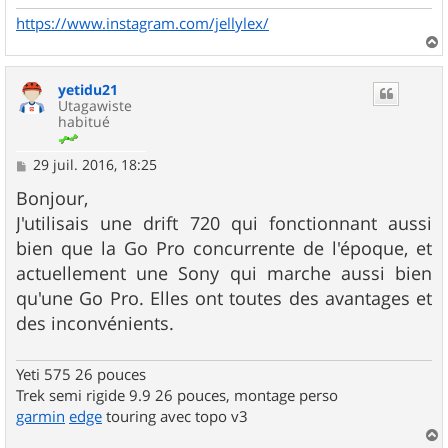
e
https://www.instagram.com/jellylex/
a
u
yetidu21
t
Utagawiste
habitué
M
29 juil. 2016, 18:25
e
s
Bonjour,
s
J'utilisais une drift 720 qui fonctionnant aussi
a
g
bien que la Go Pro concurrente de l'époque, et
e
actuellement une Sony qui marche aussi bien
qu'une Go Pro. Elles ont toutes des avantages et
des inconvénients.
Yeti 575 26 pouces
Trek semi rigide 9.9 26 pouces, montage perso
garmin
edge
touring avec topo v3