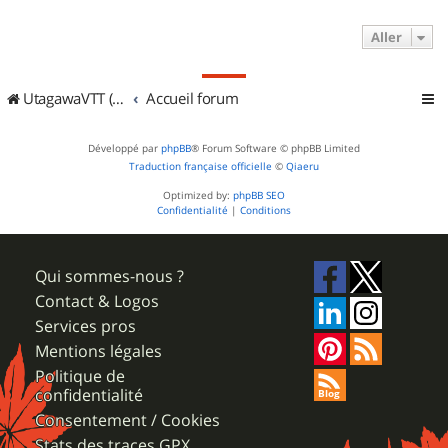
Aller
UtagawaVTT (Randos VTT et VTTAE avec traces GPS)
Accueil forum
Développé par
phpBB
® Forum Software © phpBB Limited
Traduction française officielle
©
Qiaeru
Optimized by:
phpBB SEO
Confidentialité
|
Conditions
Qui sommes-nous ?
Contact & Logos
Services pros
Mentions légales
Politique de
confidentialité
Consentement / Cookies
Stats des traces GPX