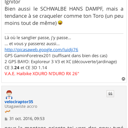
Ignitor
Bien aussi le SCHWALBE HANS DAMPF, mais a
tendance à se craqueler comme ton Toro (un peu
moins tout de même)
Là où le sanglier passe, j'y passe...
... et vous y passerez aussi...
http://picasaweb.google.com/luidji76
GPS GaminForetrex201 (suffisant dans bien des cas)
2 GPS BAYO: Exploreur 3 V3 et XC (découverte/jardinage)
CE 3.
24
et CE 3D 1.14
V.A.E. Haibike XDURO N'DURO RX 26"
a
u
t
velociraptor35
Utagawiste accro
M
31 oct. 2016, 09:53
e
s