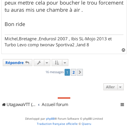
peux mettre cela pour boucher le trou forcement
tu auras mis une chambre à air .
Bon ride
Michel,Bretagne ,Endurosl 2007 , Ibis SL-Mojo 2013 et
Turbo Levo comp twonav Sportiva2 ,land 8
a
u
Répondre
t
16 messages
1
2
Suivant
Aller
UtagawaVTT (Randos VTT et VTTAE avec traces GPS)
Accueil forum
Développé par
phpBB
® Forum Software © phpBB Limited
Traduction française officielle
©
Qiaeru