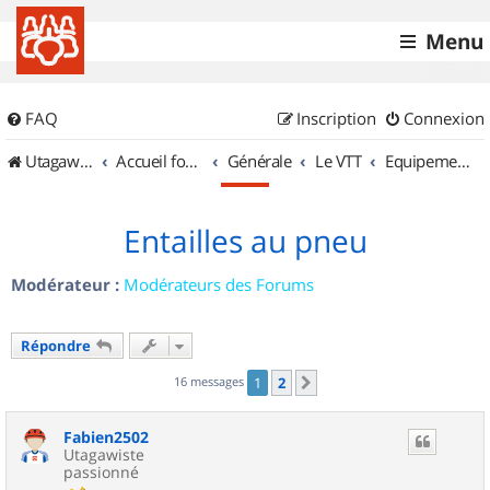
Menu
FAQ
Inscription
Connexion
UtagawaVTT (Randos VTT et VTTAE avec traces GPS)
Accueil forum
Générale
Le VTT
Equipements et Accessoires
Entailles au pneu
Modérateur :
Modérateurs des Forums
Répondre
16 messages
1
2
Suivant
Fabien2502
Utagawiste
passionné