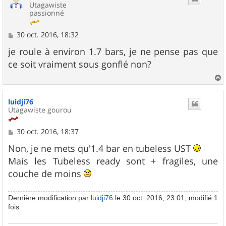
Utagawiste
passionné
M
30 oct. 2016, 18:32
e
s
je roule à environ 1.7 bars, je ne pense pas que
s
ce soit vraiment sous gonflé non?
a
g
e
a
u
luidji76
t
Utagawiste gourou
M
30 oct. 2016, 18:37
e
s
Non, je ne mets qu'1.4 bar en tubeless UST
s
Mais les Tubeless ready sont + fragiles, une
a
g
couche de moins
e
Dernière modification par
luidji76
le 30 oct. 2016, 23:01, modifié 1
fois.