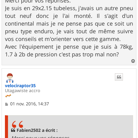
Merci pour vos réponses.
s
Je suis en 29x2.15 tubeless, j'avais un autre pneu
a
g
tout neuf donc je l'ai monté. Il s'agit d'un
e
continental mais je ne pense pas que ce soit un
pneu type enduro, je vais tout de même suivre
vos conseils et m'orienter vers cette gamme.
Avec l'équipement je pense que je suis à 78kg,
1.7 à 2b de pression c'est pas trop mal non?
a
u
t
velociraptor35
Utagawiste accro
M
01 nov. 2016, 14:37
e
s
s
a
g
Fabien2502 a écrit :
e