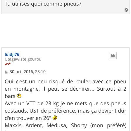
Tu utilises quoi comme pneus?
a
u
t
luidji76
Utagawiste gourou
M
30 oct. 2016, 23:10
e
s
Oui c'est un peu risqué de rouler avec ce pneu
s
en montagne, il peut se déchirer... Surtout à 2
a
g
bars
e
Avec un VTT de 23 kg je ne mets que des pneus
costauds, UST de préférence, mais ça devient dur
d'en trouver en 26"
Maxxis Ardent, Médusa, Shorty (mon préféré)