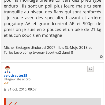
pour la montage oriente toi vers des pneu typé
s
enduro , ils sont un poil plus lourd mais tu sera
a
g
tranquille au niveau des flans qui sont renforcés
e
, je roule avec des specialized avant et arrière
purgatory AV et groundcontrol AR et 900gr de
pression je suis en 3 pouces et un bike de 21 kg
et aucun soucis en montagne
Michel,Bretagne ,Endurosl 2007 , Ibis SL-Mojo 2013 et
Turbo Levo comp twonav Sportiva2 ,land 8
a
u
t
velociraptor35
Utagawiste accro
M
31 oct. 2016, 09:57
e
s
s
a