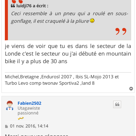
g
luidji76 a écrit :
e
Ceci ressemble à un pneu qui a roulé en sous-
gonflage, il est craquelé à la pliure
je viens de voir que tu es dans le secteur de la
Londe c'est le secteur ou j'ai débuté en mountain
bike il y a plus de 30 ans
Michel,Bretagne ,Endurosl 2007 , Ibis SL-Mojo 2013 et
Turbo Levo comp twonav Sportiva2 ,land 8
a
u
Fabien2502
t
Utagawiste
passionné
M
01 nov. 2016, 14:14
e
s