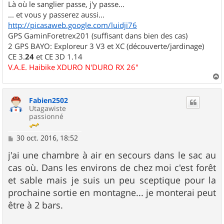
Là où le sanglier passe, j'y passe...
... et vous y passerez aussi...
http://picasaweb.google.com/luidji76
GPS GaminForetrex201 (suffisant dans bien des cas)
2 GPS BAYO: Exploreur 3 V3 et XC (découverte/jardinage)
CE 3.
24
et CE 3D 1.14
V.A.E. Haibike XDURO N'DURO RX 26"
a
u
Fabien2502
t
Utagawiste
passionné
M
30 oct. 2016, 18:52
e
s
j'ai une chambre à air en secours dans le sac au
s
cas où. Dans les environs de chez moi c'est forêt
a
g
et sable mais je suis un peu sceptique pour la
e
prochaine sortie en montagne... je monterai peut
être à 2 bars.