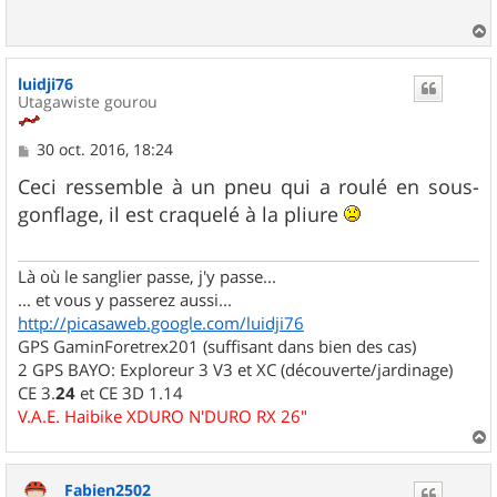
a
u
luidji76
t
Utagawiste gourou
M
30 oct. 2016, 18:24
e
s
Ceci ressemble à un pneu qui a roulé en sous-
s
gonflage, il est craquelé à la pliure
a
g
e
Là où le sanglier passe, j'y passe...
... et vous y passerez aussi...
http://picasaweb.google.com/luidji76
GPS GaminForetrex201 (suffisant dans bien des cas)
2 GPS BAYO: Exploreur 3 V3 et XC (découverte/jardinage)
CE 3.
24
et CE 3D 1.14
V.A.E. Haibike XDURO N'DURO RX 26"
a
u
Fabien2502
t