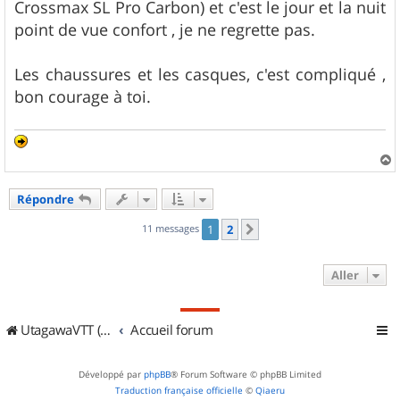
Crossmax SL Pro Carbon) et c'est le jour et la nuit
point de vue confort , je ne regrette pas.
Les chaussures et les casques, c'est compliqué ,
bon courage à toi.
a
u
Répondre
t
11 messages
1
2
Suivant
Aller
UtagawaVTT (Randos VTT et VTTAE avec traces GPS)
Accueil forum
Développé par
phpBB
® Forum Software © phpBB Limited
Traduction française officielle
©
Qiaeru