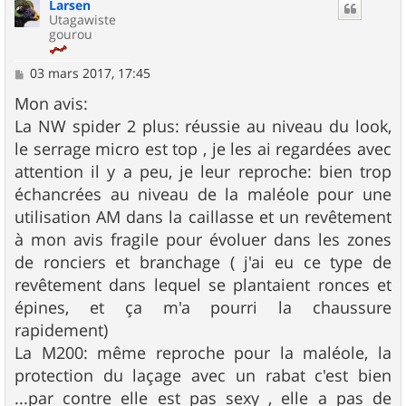
Larsen
t
Utagawiste
gourou
M
03 mars 2017, 17:45
e
s
Mon avis:
s
La NW spider 2 plus: réussie au niveau du look,
a
g
le serrage micro est top , je les ai regardées avec
e
attention il y a peu, je leur reproche: bien trop
échancrées au niveau de la maléole pour une
utilisation AM dans la caillasse et un revêtement
à mon avis fragile pour évoluer dans les zones
de ronciers et branchage ( j'ai eu ce type de
revêtement dans lequel se plantaient ronces et
épines, et ça m'a pourri la chaussure
rapidement)
La M200: même reproche pour la maléole, la
protection du laçage avec un rabat c'est bien
...par contre elle est pas sexy , elle a pas de