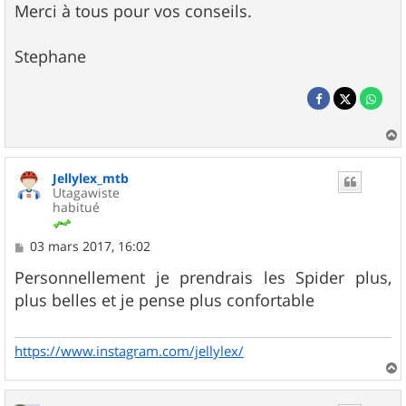
Merci à tous pour vos conseils.
Stephane
a
u
Jellylex_mtb
t
Utagawiste
habitué
M
03 mars 2017, 16:02
e
s
Personnellement je prendrais les Spider plus,
s
plus belles et je pense plus confortable
a
g
e
https://www.instagram.com/jellylex/
a
u