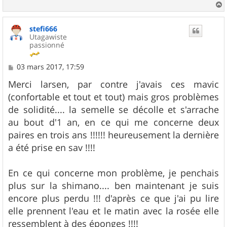
a
u
stefi666
t
Utagawiste
passionné
M
03 mars 2017, 17:59
e
s
Merci larsen, par contre j'avais ces mavic
s
(confortable et tout et tout) mais gros problèmes
a
g
de solidité.... la semelle se décolle et s'arrache
e
au bout d'1 an, en ce qui me concerne deux
paires en trois ans !!!!!! heureusement la dernière
a été prise en sav !!!!
En ce qui concerne mon problème, je penchais
plus sur la shimano.... ben maintenant je suis
encore plus perdu !!! d'après ce que j'ai pu lire
elle prennent l'eau et le matin avec la rosée elle
ressemblent à des éponges !!!!