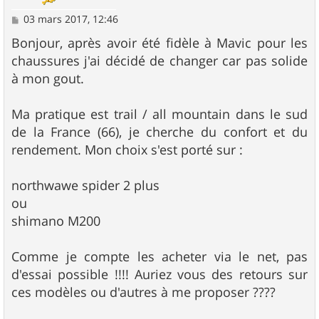
M
03 mars 2017, 12:46
e
s
Bonjour, après avoir été fidèle à Mavic pour les
s
chaussures j'ai décidé de changer car pas solide
a
g
à mon gout.
e
Ma pratique est trail / all mountain dans le sud
de la France (66), je cherche du confort et du
rendement. Mon choix s'est porté sur :
northwawe spider 2 plus
ou
shimano M200
Comme je compte les acheter via le net, pas
d'essai possible !!!! Auriez vous des retours sur
ces modèles ou d'autres à me proposer ????