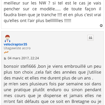
s
meilleur sur les NW ? si tel est le cas je vais
a
g
pencher sur ce modèle..... de toute façon il
e
faudra bien que je tranche !!!! et en plus c'est vrai
qu'elles ont l'air plus bellllllles !!!!!!
a
u
t
velociraptor35
Utagawiste accro
M
04 mars 2017, 22:24
e
s
bonsoir stefi666 ,bon je viens embrouillé un peu
s
plus ton choix ,cela fait des années que j'utilise
a
g
des mavic et elles me durent plus de un ans .
e
je m'en sers plusieurs fois par semaine soi dans
une pratique plutôt enduro ou sinon pendant
mes cours que je dispense et jamais elles ne
m'ont fait défauts que ce soit en Bretagne ou je