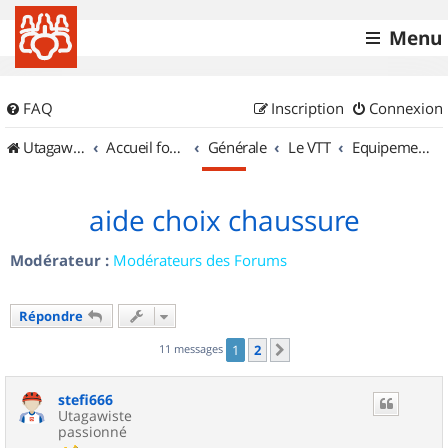
Menu
FAQ
Inscription
Connexion
UtagawaVTT (Randos VTT et VTTAE avec traces GPS)
Accueil forum
Générale
Le VTT
Equipements et Accessoires
aide choix chaussure
Modérateur :
Modérateurs des Forums
Répondre
11 messages
1
2
Suivant
stefi666
Utagawiste
passionné