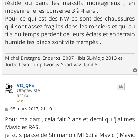
réside ou dans les massifs montagneux , en
moyenne je les conserve 3 à 4 ans .
Pour ce qui est des NW ce sont des chaussures
qui sont assez fragiles dans les ronciers et qui au
fils du temps perdent de leurs éclats et en terrain
humide tes pieds sont vite trempés .
Michel,Bretagne ,Endurosl 2007 , Ibis SL-Mojo 2013 et
Turbo Levo comp twonav Sportiva2 ,land 8
a
u
Vtt_QPS
t
Utagawiste
accro
M
08 mars 2017, 21:10
e
s
Pour ma part , cela fait 2 ans et demi qu 'j'ai mes
s
Mavic et RAS.
a
g
je suis passé de Shimano ( M162) à Mavic ( Mavic
e