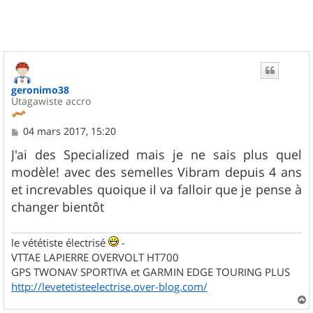
geronimo38
Utagawiste accro
M
04 mars 2017, 15:20
e
s
J'ai des Specialized mais je ne sais plus quel
s
modèle! avec des semelles Vibram depuis 4 ans
a
g
et increvables quoique il va falloir que je pense à
e
changer bientôt
le vététiste électrisé
-
VTTAE LAPIERRE OVERVOLT HT700
GPS TWONAV SPORTIVA et GARMIN EDGE TOURING PLUS
http://levetetisteelectrise.over-blog.com/
a