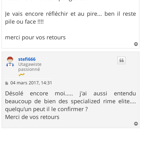
Je vais encore réfléchir et au pire... ben il reste
pile ou face !!!!
merci pour vos retours
a
u
stefi666
t
Utagawiste
passionné
M
04 mars 2017, 14:31
e
s
Désolé encore moi..... j'ai aussi entendu
s
beaucoup de bien des specialized rime elite....
a
g
quelqu'un peut il le confirmer ?
e
Merci de vos retours
a
u
t