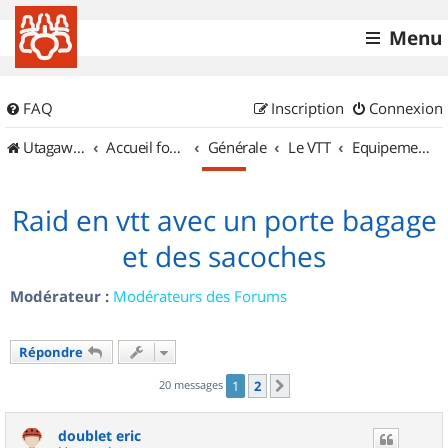
Menu
FAQ
Inscription
Connexion
UtagawaVTT (Randos VTT et VTTAE avec traces GPS)
Accueil forum
Générale
Le VTT
Equipements et Accessoires
Raid en vtt avec un porte bagage
et des sacoches
Modérateur :
Modérateurs des Forums
Répondre
20 messages
1
2
Suivant
doublet eric