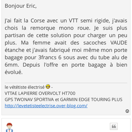
s
Bonjour Eric,
s
a
g
J'ai fait la Corse avec un VTT semi rigide, j'avais
e
chois la remorque mono roue. Je suis plus
partisan de cette solution pour charger un peu
plus. Ma femme avait des sacoches VAUDE
étanche et j'avais fabriqué moi même mon porte
bagage pour 3francs 6 sous avec du tube alu de
6mm. Depuis l'offre en porte bagage à bien
évolué.
le vététiste électrisé
-
VTTAE LAPIERRE OVERVOLT HT700
GPS TWONAV SPORTIVA et GARMIN EDGE TOURING PLUS
http://levetetisteelectrise.over-blog.com/
a
u
t