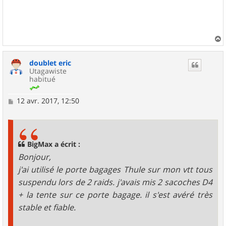
a
u
doublet eric
t
Utagawiste
habitué
M
12 avr. 2017, 12:50
e
s
s
a
g
BigMax a écrit :
e
Bonjour,
j'ai utilisé le porte bagages Thule sur mon vtt tous
suspendu lors de 2 raids. j'avais mis 2 sacoches D4
+ la tente sur ce porte bagage. il s'est avéré très
stable et fiable.