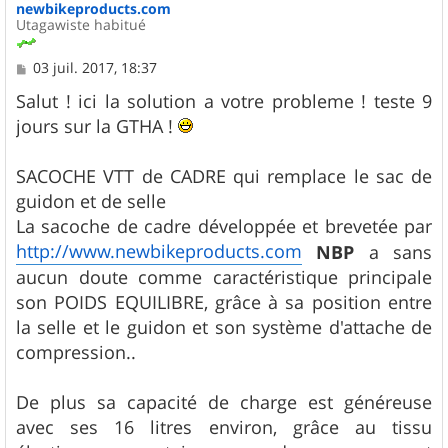
newbikeproducts.com
Utagawiste habitué
M
03 juil. 2017, 18:37
e
s
Salut ! ici la solution a votre probleme ! teste 9
s
jours sur la GTHA !
a
g
e
SACOCHE VTT de CADRE qui remplace le sac de
guidon et de selle
La sacoche de cadre développée et brevetée par
http://www.newbikeproducts.com
NBP
a sans
aucun doute comme caractéristique principale
son POIDS EQUILIBRE, grâce à sa position entre
la selle et le guidon et son système d'attache de
compression..
De plus sa capacité de charge est généreuse
avec ses 16 litres environ, grâce au tissu