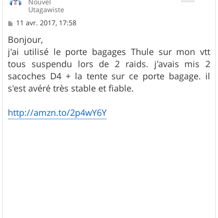
Nouvel
Utagawiste
M
11 avr. 2017, 17:58
e
s
Bonjour,
s
j'ai utilisé le porte bagages Thule sur mon vtt
a
g
tous suspendu lors de 2 raids. j'avais mis 2
e
sacoches D4 + la tente sur ce porte bagage. il
s'est avéré très stable et fiable.
http://amzn.to/2p4wY6Y