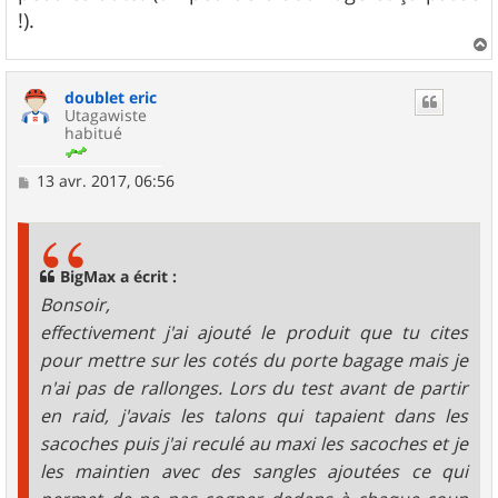
!).
a
u
doublet eric
t
Utagawiste
habitué
M
13 avr. 2017, 06:56
e
s
s
a
g
BigMax a écrit :
e
Bonsoir,
effectivement j'ai ajouté le produit que tu cites
pour mettre sur les cotés du porte bagage mais je
n'ai pas de rallonges. Lors du test avant de partir
en raid, j'avais les talons qui tapaient dans les
sacoches puis j'ai reculé au maxi les sacoches et je
les maintien avec des sangles ajoutées ce qui