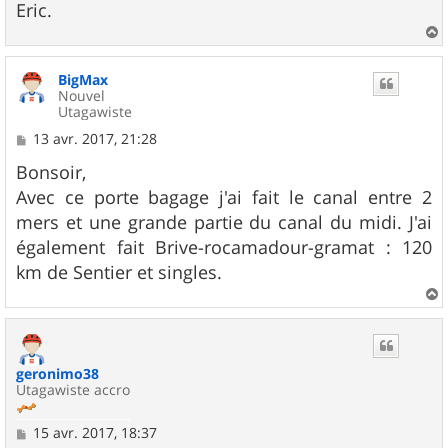
Eric.
a
u
BigMax
t
Nouvel
Utagawiste
M
13 avr. 2017, 21:28
e
s
Bonsoir,
s
Avec ce porte bagage j'ai fait le canal entre 2
a
g
mers et une grande partie du canal du midi. J'ai
e
également fait Brive-rocamadour-gramat : 120
km de Sentier et singles.
a
u
t
geronimo38
Utagawiste accro
M
15 avr. 2017, 18:37
e