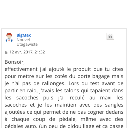
u
t
BigMax
Nouvel
Utagawiste
M
12 avr. 2017, 21:32
e
s
Bonsoir,
s
effectivement j'ai ajouté le produit que tu cites
a
g
pour mettre sur les cotés du porte bagage mais
e
je n'ai pas de rallonges. Lors du test avant de
partir en raid, j'avais les talons qui tapaient dans
les sacoches puis j'ai reculé au maxi les
sacoches et je les maintien avec des sangles
ajoutées ce qui permet de ne pas cogner dedans
à chaque coup de pédale, même avec des
pédales auto. (un peu de bidouillage et ça passe