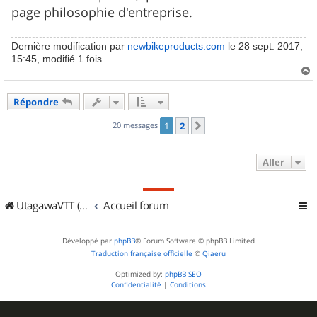
page philosophie d'entreprise.
Dernière modification par
newbikeproducts.com
le 28 sept. 2017,
15:45, modifié 1 fois.
a
u
Répondre
t
20 messages
1
2
Suivant
Aller
UtagawaVTT (Randos VTT et VTTAE avec traces GPS)
Accueil forum
Développé par
phpBB
® Forum Software © phpBB Limited
Traduction française officielle
©
Qiaeru
Optimized by:
phpBB SEO
Confidentialité
|
Conditions