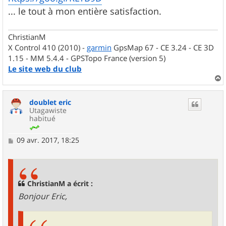
... le tout à mon entière satisfaction.
ChristianM
X Control 410 (2010) -
garmin
GpsMap 67 - CE 3.24 - CE 3D
1.15 - MM 5.4.4 - GPSTopo France (version 5)
Le site web du club
a
u
doublet eric
t
Utagawiste
habitué
M
09 avr. 2017, 18:25
e
s
s
a
g
ChristianM a écrit :
e
Bonjour Eric,