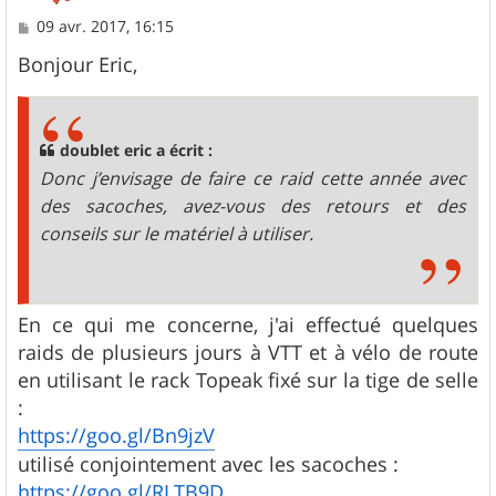
M
09 avr. 2017, 16:15
e
s
Bonjour Eric,
s
a
g
e
doublet eric a écrit :
Donc j’envisage de faire ce raid cette année avec
des sacoches, avez-vous des retours et des
conseils sur le matériel à utiliser.
En ce qui me concerne, j'ai effectué quelques
raids de plusieurs jours à VTT et à vélo de route
en utilisant le rack Topeak fixé sur la tige de selle
:
https://goo.gl/Bn9jzV
utilisé conjointement avec les sacoches :
https://goo.gl/RLTB9D