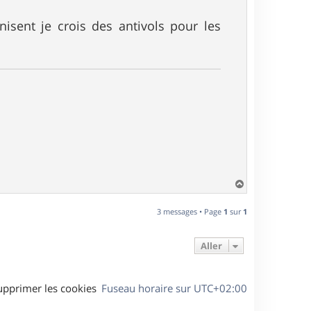
nisent je crois des antivols pour les
H
a
u
3 messages • Page
1
sur
1
t
Aller
upprimer les cookies
Fuseau horaire sur
UTC+02:00