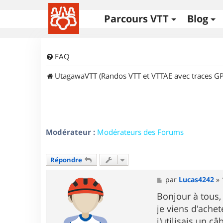
Parcours VTT
Blog
FAQ
UtagawaVTT (Randos VTT et VTTAE avec traces GP
Modérateur :
Modérateurs des Forums
Répondre
M
par
Lucas4242
»
e
s
Bonjour à tous,
s
je viens d'ache
a
g
j'utilisais un c