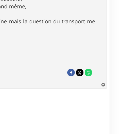
quand même,
aîne mais la question du transport me
H
a
u
t