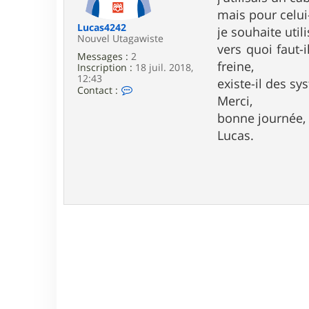
e
mais pour celui
Lucas4242
je souhaite util
Nouvel Utagawiste
vers quoi faut-
Messages :
2
freine,
Inscription :
18 juil. 2018,
12:43
existe-il des 
C
Contact :
Merci,
o
n
bonne journée,
t
a
Lucas.
c
t
e
r
L
u
c
a
s
4
2
4
2