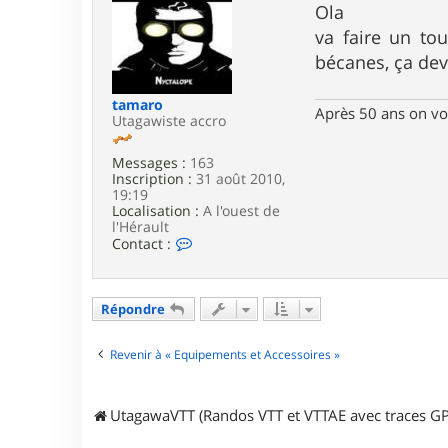
t
s
Ola
e
s
va faire un tou
r
a
L
g
bécanes, ça devr
u
e
c
a
tamaro
Après 50 ans on voi
s
Utagawiste accro
4
2
Messages :
163
4
Inscription :
31 août 2010,
2
19:19
Localisation :
A l'ouest de
l'Hérault
C
Contact :
o
n
t
a
Répondre
c
t
e
Revenir à « Equipements et Accessoires »
r
t
a
UtagawaVTT (Randos VTT et VTTAE avec traces GP
m
a