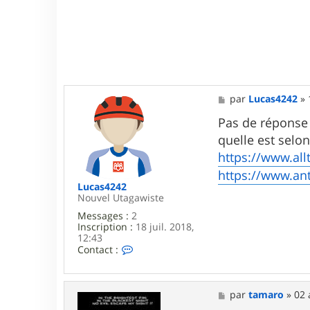
M
par
Lucas4242
»
e
s
Pas de réponse
s
quelle est selo
a
g
https://www.allt
e
https://www.ant
Lucas4242
Nouvel Utagawiste
Messages :
2
Inscription :
18 juil. 2018,
12:43
C
Contact :
o
n
t
a
M
par
tamaro
»
02 
c
e