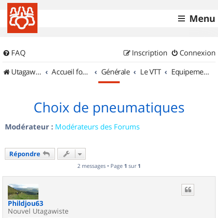
Menu
FAQ
Inscription
Connexion
UtagawaVTT (Randos VTT et VTTAE avec traces GPS)
Accueil forum
Générale
Le VTT
Equipements et Accessoires
Choix de pneumatiques
Modérateur :
Modérateurs des Forums
Répondre
2 messages • Page
1
sur
1
Phildjou63
Nouvel Utagawiste