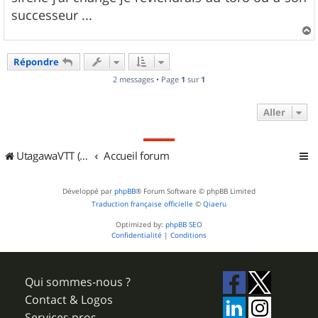
successeur ...
a
u
Répondre
t
2 messages • Page
1
sur
1
Aller
UtagawaVTT (Randos VTT et VTTAE avec traces GPS)
Accueil forum
Développé par
phpBB
® Forum Software © phpBB Limited
Traduction française officielle
©
Qiaeru
Optimized by:
phpBB SEO
Confidentialité
|
Conditions
Qui sommes-nous ?
Contact & Logos
Services pros