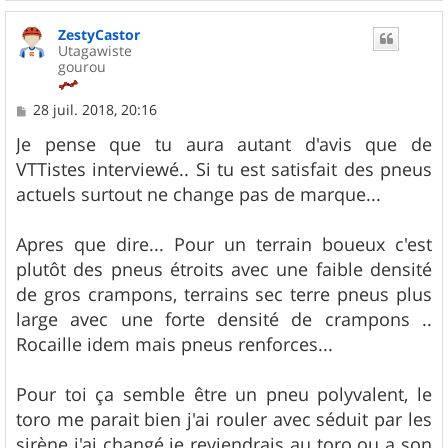
a
u
ZestyCastor
t
Utagawiste
gourou
M
28 juil. 2018, 20:16
e
s
Je pense que tu aura autant d'avis que de
s
VTTistes interviewé.. Si tu est satisfait des pneus
a
g
actuels surtout ne change pas de marque...
e
Apres que dire... Pour un terrain boueux c'est
plutôt des pneus étroits avec une faible densité
de gros crampons, terrains sec terre pneus plus
large avec une forte densité de crampons ..
Rocaille idem mais pneus renforces...
Pour toi ça semble être un pneu polyvalent, le
toro me parait bien j'ai rouler avec séduit par les
sirène j'ai changé je reviendrais au toro ou a son