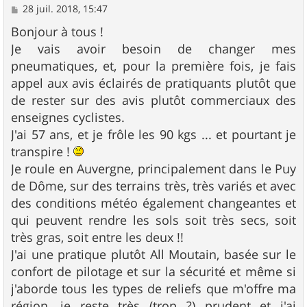
M
28 juil. 2018, 15:47
e
s
Bonjour à tous !
s
Je vais avoir besoin de changer mes
a
g
pneumatiques, et, pour la première fois, je fais
e
appel aux avis éclairés de pratiquants plutôt que
de rester sur des avis plutôt commerciaux des
enseignes cyclistes.
J'ai 57 ans, et je frôle les 90 kgs ... et pourtant je
transpire !
Je roule en Auvergne, principalement dans le Puy
de Dôme, sur des terrains très, très variés et avec
des conditions météo également changeantes et
qui peuvent rendre les sols soit très secs, soit
très gras, soit entre les deux !!
J'ai une pratique plutôt All Moutain, basée sur le
confort de pilotage et sur la sécurité et même si
j'aborde tous les types de reliefs que m'offre ma
région, je reste très (trop ?) prudent et j'ai