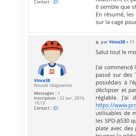
C
Contact :
Il semble que s
o
n
En résumé, les
t
a
sur la cage pou
c
t
e
r
M
par
Vince38
»
11 
T
e
o
s
Salut tout le m
n
s
i
a
o
g
J'ai commencé l
9
e
passé sur des 
7
4
Vince38
possédais à l'
Nouvel Utagawiste
déclipser et pa
Messages :
1
réglable. J'a
Inscription :
22 avr. 2016,
19:13
https://www.pr
C
Contact :
o
utilisables de 
n
les SPD-
A
530 qu
t
a
plate avec des p
c
tourner la péda