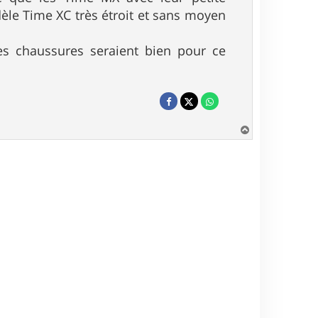
èle Time XC très étroit et sans moyen
es chaussures seraient bien pour ce
H
a
u
t