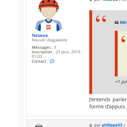
r
e
a
s
k
s
a
g
Mir
e
Tetiaroa
Nouvel Utagawiste
Messages :
3
Inscription :
23 janv. 2019,
01:03
C
Contact :
o
n
t
a
+1 p
c
t
e
r
J’entends parle
T
forme d’appuis.
e
t
i
a
r
M
par
philippe33
»