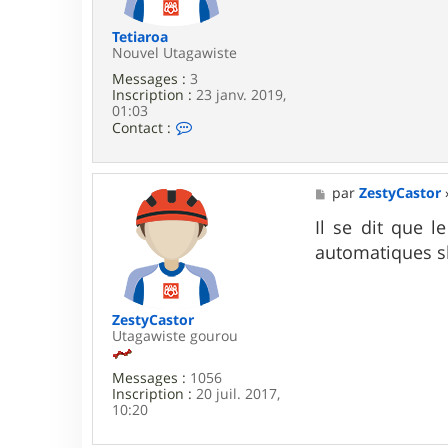
i
e
r
a
Tetiaroa
k
Nouvel Utagawiste
Messages :
3
Inscription :
23 janv. 2019,
01:03
C
Contact :
o
n
t
a
M
par
ZestyCastor
c
e
t
s
Il se dit que 
e
s
automatiques s
r
a
T
g
e
e
t
i
ZestyCastor
a
Utagawiste gourou
r
o
Messages :
1056
a
Inscription :
20 juil. 2017,
10:20