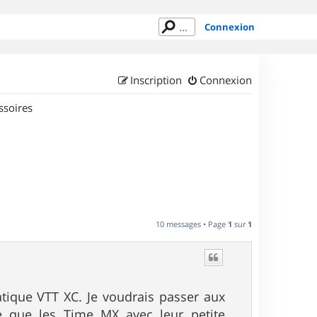
Connexion
Inscription
Connexion
ssoires
10 messages • Page
1
sur
1
ratique VTT XC. Je voudrais passer aux
e que les Time MX avec leur petite