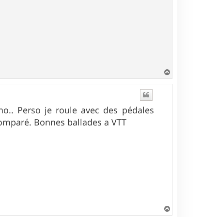
H
a
u
t
no.. Perso je roule avec des pédales
comparé. Bonnes ballades a VTT
H
a