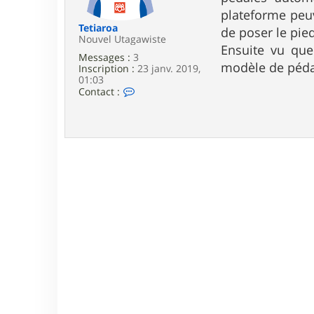
e
plateforme peuv
Tetiaroa
de poser le pie
Nouvel Utagawiste
Ensuite vu que
Messages :
3
modèle de péda
Inscription :
23 janv. 2019,
01:03
C
Contact :
o
n
t
a
c
t
e
r
T
e
t
i
a
r
o
a