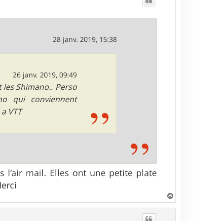
28 janv. 2019, 15:38
26 janv. 2019, 09:49
t les Shimano.. Perso
no qui conviennent
 a VTT
l’air mail. Elles ont une petite plate
Merci
H
a
u
t