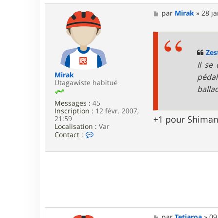
M
par
Mirak
»
28 ja
e
s
s
a
g
Zes
e
Il se
Mirak
pédal
Utagawiste habitué
balla
Messages :
45
Inscription :
12 févr. 2007,
+1 pour Shima
21:59
Localisation :
Var
C
Contact :
o
n
t
a
c
t
e
r
M
i
M
par
Tetiaroa
»
09