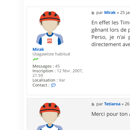
M
par
Mirak
»
25 ja
e
s
En effet les Ti
s
gênant lors de
a
g
Perso, je n'ai
e
directement ave
Mirak
Utagawiste habitué
Messages :
45
Inscription :
12 févr. 2007,
21:59
Localisation :
Var
C
Contact :
o
n
t
a
M
par
Tetiaroa
»
26
c
e
t
s
Merci pour ton 
e
s
r
a
M
g