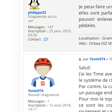
o
e
a
s
Je peux faire un
s
elles sont parf
philippe33
a
Utagawiste accro
g
pouvoir enleve
e
pédales.
Messages :
147
Inscription :
25 janv. 2015,
03:26
Localisation : Gram
C
Contact :
o
Vélo : Orbea OIZ 
n
t
a
c
M
par
Tonio974
»
1
t
e
e
s
Salut!
r
s
J'ai les Time av
p
a
h
g
le système de cl
i
e
Par contre, la 
l
i
Tonio974
un passage endu
p
Nouvel Utagawiste
Pour moi le top
p
Messages :
1
e
ce sont les cr
Inscription :
13 août 2018,
3
19:17
roulement et ça
3