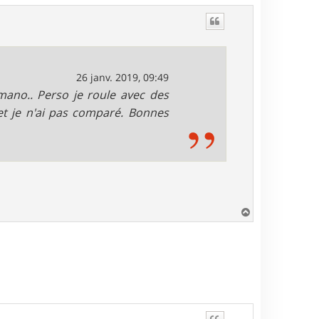
u
t
26 janv. 2019, 09:49
mano.. Perso je roule avec des
t je n'ai pas comparé. Bonnes
H
a
u
t