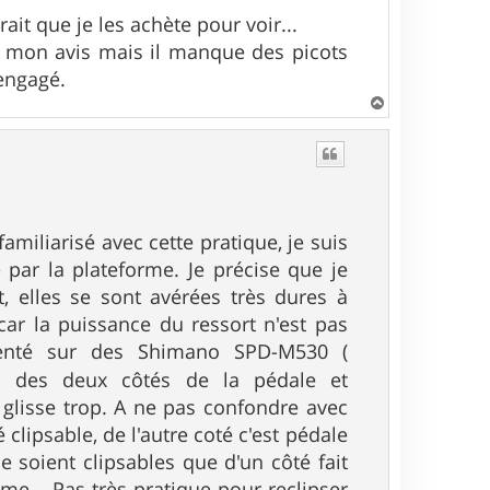
it que je les achète pour voir...
à mon avis mais il manque des picots
 engagé.
H
a
u
t
amiliarisé avec cette pratique, je suis
par la plateforme. Je précise que je
, elles se sont avérées très dures à
car la puissance du ressort n'est pas
rienté sur des Shimano SPD-M530 (
es des deux côtés de la pédale et
 glisse trop. A ne pas confondre avec
clipsable, de l'autre coté c'est pédale
ne soient clipsables que d'un côté fait
me... Pas très pratique pour reclipser