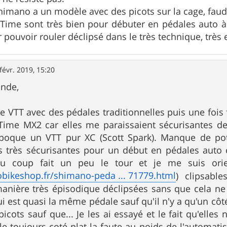
himano a un modèle avec des picots sur la cage, faudra
 Time sont très bien pour débuter en pédales auto 
r pouvoir rouler déclipsé dans le très technique, très
févr. 2019, 15:20
onde,
e VTT avec des pédales traditionnelles puis une fois f
Time MX2 car elles me paraissaient sécurisantes de 
époque un VTT pur XC (Scott Spark). Manque de pot
s très sécurisantes pour un début en pédales auto 
i du coup fait un peu le tour et je me suis o
obikeshop.fr/shimano-peda ... 71779.html
) clipsabl
manière très épisodique déclipsées sans que cela ne
i est quasi la même pédale sauf qu'il n'y a qu'un côté 
icots sauf que... Je les ai essayé et le fait qu'elles 
le toujours coté plat la faute au poids de l'automatis