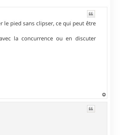
le pied sans clipser, ce qui peut être
avec la concurrence ou en discuter
H
a
u
t