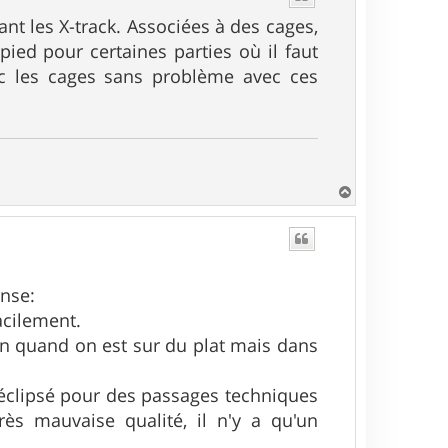
vant les X-track. Associées à des cages,
pied pour certaines parties où il faut
ec les cages sans problème avec ces
H
a
u
t
ense:
facilement.
bon quand on est sur du plat mais dans
déclipsé pour des passages techniques
rès mauvaise qualité, il n'y a qu'un