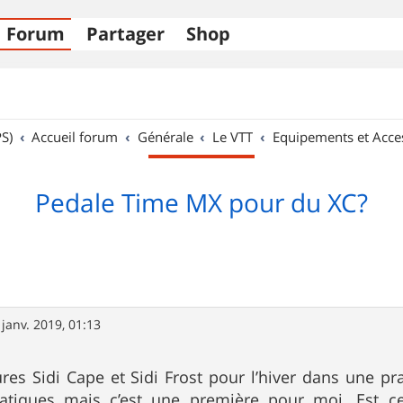
Forum
Partager
Shop
S)
Accueil forum
Générale
Le VTT
Equipements et Acce
Pedale Time MX pour du XC?
 janv. 2019, 01:13
ures Sidi Cape et Sidi Frost pour l’hiver dans une p
atiques mais c’est une première pour moi. Est c