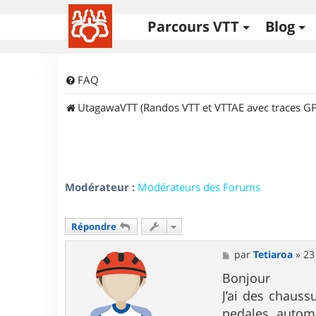
Parcours VTT
Blog
FAQ
UtagawaVTT (Randos VTT et VTTAE avec traces GP
Modérateur :
Modérateurs des Forums
Répondre
M
par
Tetiaroa
»
23
e
s
Bonjour
s
J’ai des chauss
a
g
pedales autom