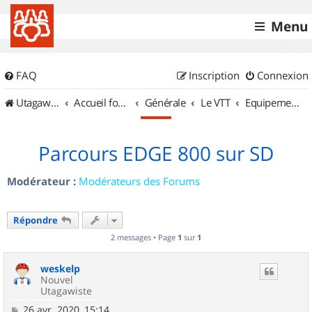
Menu
FAQ
Inscription
Connexion
UtagawaVTT (Randos VTT et VTTAE avec traces GPS)
Accueil forum
Générale
Le VTT
Equipements et Accessoires
Parcours EDGE 800 sur SD
Modérateur :
Modérateurs des Forums
Répondre
2 messages • Page
1
sur
1
weskelp
Nouvel
Utagawiste
M
26 avr. 2020, 15:14