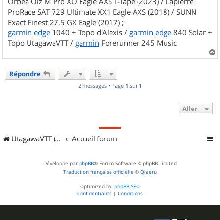
Orbea Oiz M Pro XO Eagle AXS T-Tape (2023) / Lapierre
ProRace SAT 729 Ultimate XX1 Eagle AXS (2018) / SUNN
Exact Finest 27,5 GX Eagle (2017) ;
garmin
edge
1040 + Topo d'Alexis /
garmin
edge
840 Solar +
Topo UtagawaVTT /
garmin
Forerunner 245 Music
a
u
Répondre
t
2 messages • Page
1
sur
1
Aller
UtagawaVTT (Randos VTT et VTTAE avec traces GPS)
Accueil forum
Développé par
phpBB
® Forum Software © phpBB Limited
Traduction française officielle
©
Qiaeru
Optimized by:
phpBB SEO
Confidentialité
|
Conditions