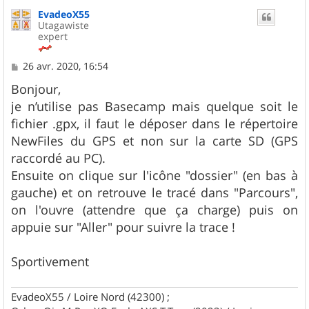
u
EvadeoX55
t
Utagawiste
expert
M
26 avr. 2020, 16:54
e
s
Bonjour,
s
je n’utilise pas Basecamp mais quelque soit le
a
g
fichier .gpx, il faut le déposer dans le répertoire
e
NewFiles du GPS et non sur la carte SD (GPS
raccordé au PC).
Ensuite on clique sur l'icône "dossier" (en bas à
gauche) et on retrouve le tracé dans "Parcours",
on l'ouvre (attendre que ça charge) puis on
appuie sur "Aller" pour suivre la trace !
Sportivement
EvadeoX55 / Loire Nord (42300) ;