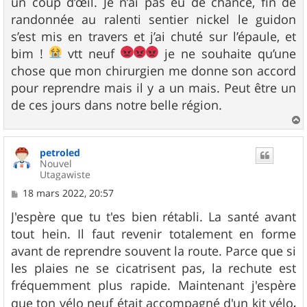
un coup d’œil. Je n’ai pas eu de chance, fin de
a
g
randonnée au ralenti sentier nickel le guidon
e
s’est mis en travers et j’ai chuté sur l’épaule, et
bim !
vtt neuf
je ne souhaite qu’une
chose que mon chirurgien me donne son accord
pour reprendre mais il y a un mais. Peut être un
de ces jours dans notre belle région.
a
u
petroled
t
Nouvel
Utagawiste
M
18 mars 2022, 20:57
e
s
J'espère que tu t'es bien rétabli. La santé avant
s
tout hein. Il faut revenir totalement en forme
a
g
avant de reprendre souvent la route. Parce que si
e
les plaies ne se cicatrisent pas, la rechute est
fréquemment plus rapide. Maintenant j'espère
,
que ton vélo neuf était accompagné d'un kit vélo