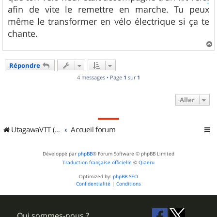
afin de vite le remettre en marche. Tu peux
même le transformer en vélo électrique si ça te
chante.
a
u
Répondre
t
4 messages • Page
1
sur
1
Aller
UtagawaVTT (Randos VTT et VTTAE avec traces GPS)
Accueil forum
Développé par
phpBB
® Forum Software © phpBB Limited
Traduction française officielle
©
Qiaeru
Optimized by:
phpBB SEO
Confidentialité
|
Conditions
Qui sommes-nous ?