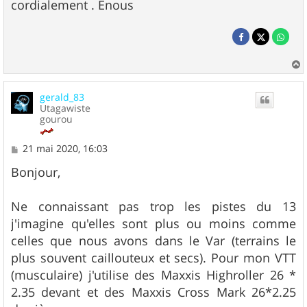
cordialement . Enous
a
u
gerald_83
t
Utagawiste
gourou
M
21 mai 2020, 16:03
e
s
Bonjour,
s
a
g
Ne connaissant pas trop les pistes du 13
e
j'imagine qu'elles sont plus ou moins comme
celles que nous avons dans le Var (terrains le
plus souvent caillouteux et secs). Pour mon VTT
(musculaire) j'utilise des Maxxis Highroller 26 *
2.35 devant et des Maxxis Cross Mark 26*2.25