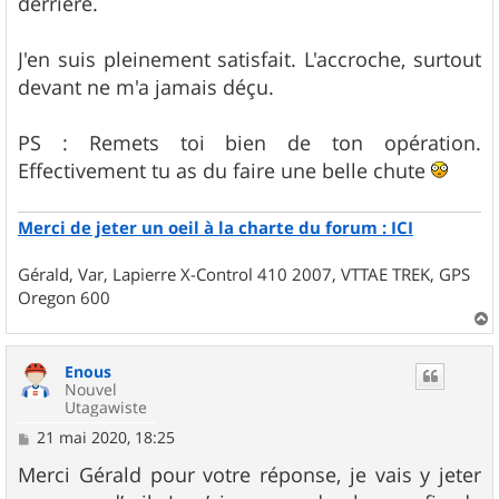
derrière.
J'en suis pleinement satisfait. L'accroche, surtout
devant ne m'a jamais déçu.
PS : Remets toi bien de ton opération.
Effectivement tu as du faire une belle chute
Merci de jeter un oeil à la charte du forum : ICI
Gérald, Var, Lapierre X-Control 410 2007, VTTAE TREK, GPS
Oregon 600
a
u
Enous
t
Nouvel
Utagawiste
M
21 mai 2020, 18:25
e
s
Merci Gérald pour votre réponse, je vais y jeter
s