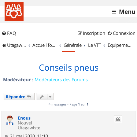
Menu
FAQ
Inscription
Connexion
UtagawaVTT (Randos VTT et VTTAE avec traces GPS)
Accueil forum
Générale
Le VTT
Equipements et Accessoires
Conseils pneus
Modérateur :
Modérateurs des Forums
Répondre
4 messages • Page
1
sur
1
Enous
Nouvel
Utagawiste
M
21 mai 2020, 11:10