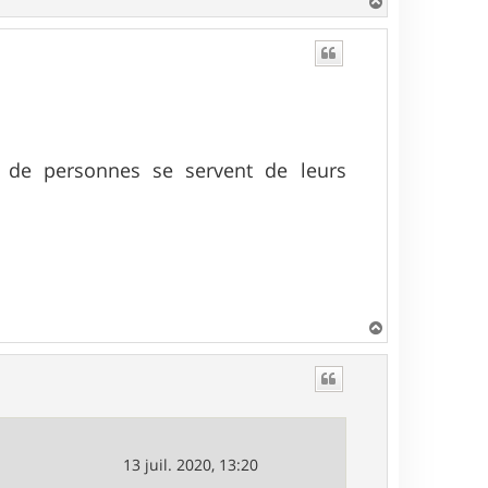
H
a
u
t
 de personnes se servent de leurs
H
a
u
t
13 juil. 2020, 13:20