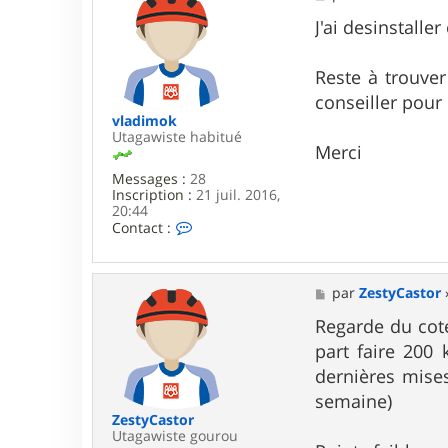
e
d
s
J'ai desinstalle
i
s
m
a
o
g
Reste à trouver
k
e
conseiller pour
vladimok
Utagawiste habitué
Merci
Messages :
28
Inscription :
21 juil. 2016,
20:44
C
Contact :
o
n
t
a
M
par
ZestyCastor
c
e
t
s
Regarde du cote
e
s
part faire 200 
r
a
v
g
dernières mise
l
e
semaine)
a
d
ZestyCastor
i
Utagawiste gourou