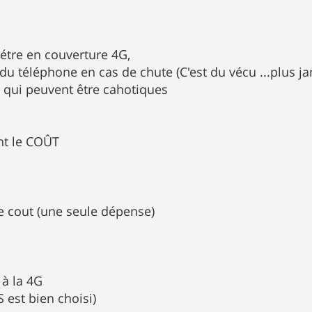
'étre en couverture 4G,
e du téléphone en cas de chute (C'est du vécu ...plus 
te qui peuvent être cahotiques
s
nt le COÛT
e cout (une seule dépense)
s
à la 4G
S est bien choisi)