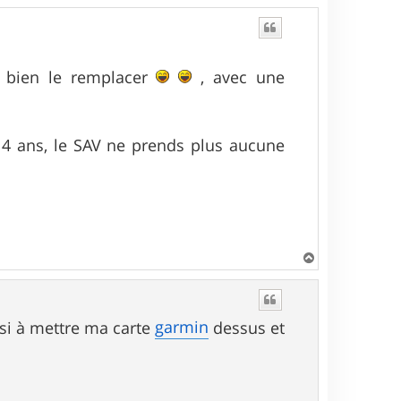
s bien le remplacer
, avec une
 4 ans, le SAV ne prends plus aucune
H
a
u
t
garmin
ssi à mettre ma carte
dessus et