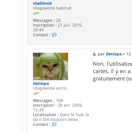
i
vladimok
s
Utagawiste habitué
p
a
Messages :
28
Inscription :
21 juil. 2016,
20:44
C
Contact :
o
n
t
a
M
par
denispa
»
12 
c
e
t
s
Non, l'utilisa
e
s
cartes, il y en 
r
a
v
g
gratuitement (ou
l
e
denispa
a
Utagawiste accro
d
i
m
Messages :
104
o
Inscription :
28 avr. 2009,
k
15:39
Localisation :
Dans le Sud, là
où il fait toujours beau
C
Contact :
o