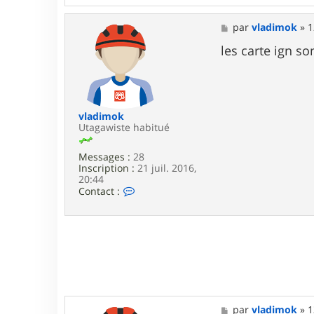
n
t
a
M
par
vladimok
»
1
c
e
t
s
les carte ign so
e
s
r
a
d
g
e
e
n
i
vladimok
s
Utagawiste habitué
p
a
Messages :
28
Inscription :
21 juil. 2016,
20:44
C
Contact :
o
n
t
a
c
t
e
r
v
l
M
par
vladimok
»
1
a