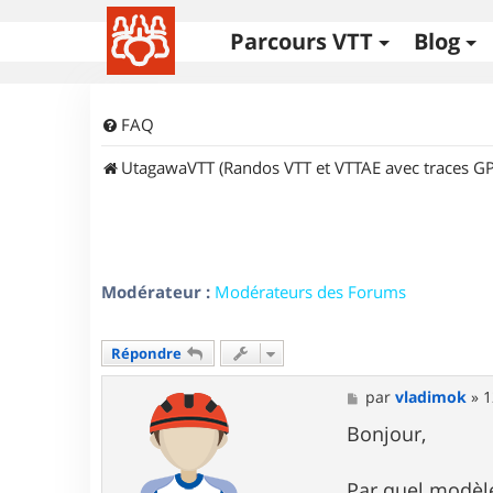
Parcours VTT
Blog
FAQ
UtagawaVTT (Randos VTT et VTTAE avec traces GP
Modérateur :
Modérateurs des Forums
Répondre
M
par
vladimok
»
1
e
s
Bonjour,
s
a
g
Par quel modèl