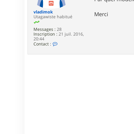
e
vladimok
Merci
Utagawiste habitué
Messages :
28
Inscription :
21 juil. 2016,
20:44
C
Contact :
o
n
t
a
c
t
e
r
v
l
a
d
i
m
o
k