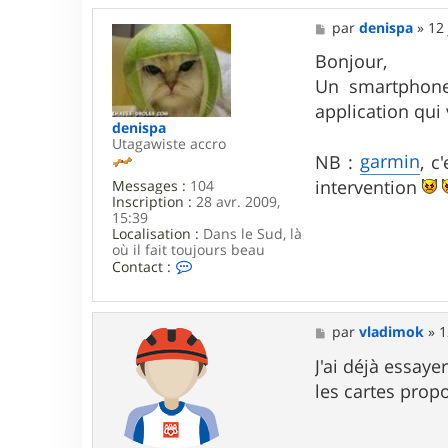
M
par
denispa
»
12 
e
s
Bonjour,
s
Un smartphone 
a
g
application qu
e
denispa
Utagawiste accro
garmin
NB :
, c
intervention
Messages :
104
Inscription :
28 avr. 2009,
15:39
Localisation :
Dans le Sud, là
où il fait toujours beau
C
Contact :
o
n
t
a
M
par
vladimok
»
1
c
e
t
s
J'ai déjà essay
e
s
les cartes propo
r
a
d
g
e
e
n