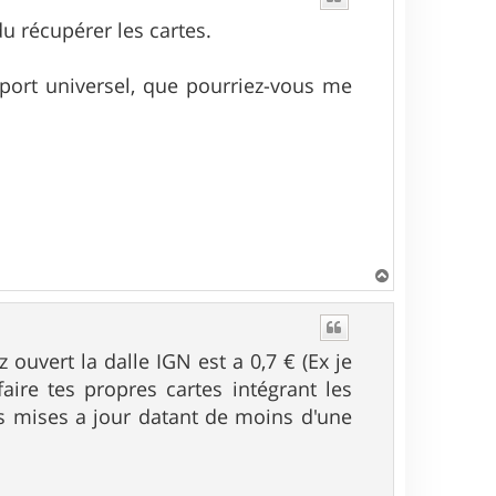
du récupérer les cartes.
pport universel, que pourriez-vous me
H
a
u
t
ouvert la dalle IGN est a 0,7 € (Ex je
faire tes propres cartes intégrant les
s mises a jour datant de moins d'une