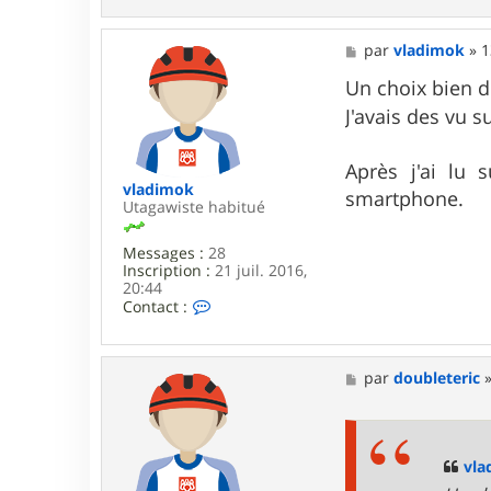
M
par
vladimok
»
1
e
s
Un choix bien di
s
J'avais des vu s
a
g
e
Après j'ai lu
vladimok
smartphone.
Utagawiste habitué
Messages :
28
Inscription :
21 juil. 2016,
20:44
C
Contact :
o
n
t
a
M
par
doubleteric
c
e
t
s
e
s
r
a
v
g
vla
l
e