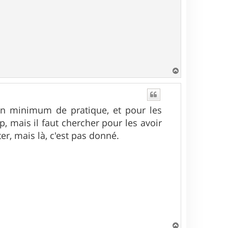
H
a
u
t
 un minimum de pratique, et pour les
op, mais il faut chercher pour les avoir
er, mais là, c'est pas donné.
H