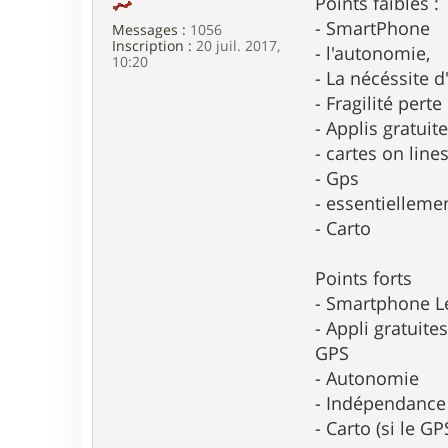
Points faibles :
m
o
- SmartPhone
Messages :
1056
k
Inscription :
20 juil. 2017,
- l'autonomie,
10:20
- La nécéssite d
- Fragilité pert
- Applis gratui
- cartes on line
- Gps
- essentielleme
- Carto
Points forts
- Smartphone L
- Appli gratuite
GPS
- Autonomie
- Indépendance 
- Carto (si le GP