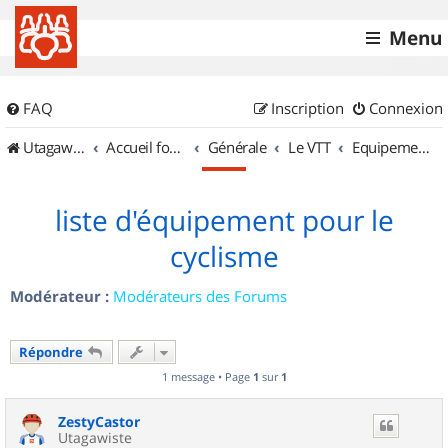
Menu
FAQ
Inscription
Connexion
UtagawaVTT (Randos VTT et VTTAE avec traces GPS)
Accueil forum
Générale
Le VTT
Equipements et Accessoires
liste d'équipement pour le
cyclisme
Modérateur :
Modérateurs des Forums
Répondre
1 message • Page
1
sur
1
ZestyCastor
Utagawiste