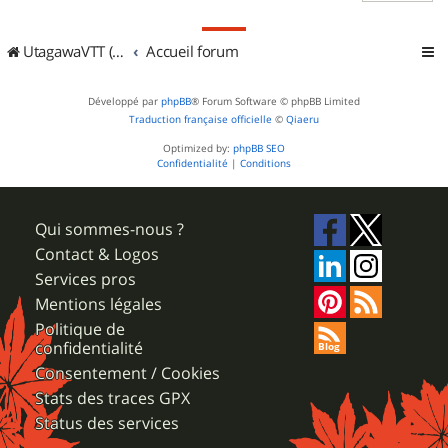
UtagawaVTT (Randos VTT et VTTAE avec traces GPS)
Accueil forum
Développé par
phpBB
® Forum Software © phpBB Limited
Traduction française officielle
©
Qiaeru
Optimized by:
phpBB SEO
Confidentialité
|
Conditions
Qui sommes-nous ?
Contact & Logos
Services pros
Mentions légales
Politique de
confidentialité
Consentement / Cookies
Stats des traces GPX
Status des services