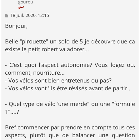
gourou
M
18 juil. 2020, 12:15
e
s
Bonjour,
s
a
g
Belle "pirouette" un solo de 5 je découvre que ca
e
existe le petit robert va adorer...
- C'est quoi l'aspect autonomie? Vous logez ou,
comment, nourriture...
- Vos vélos sont bien entretenus ou pas?
- Vos vélos vont 'ils être révisés avant de partir..
- Quel type de vélo 'une merde" ou une "formule
1"....?
Bref commencer par prendre en compte tous ces
aspects, plutôt que de balancer une question