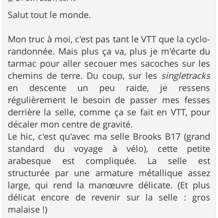
e
s
Salut tout le monde.
s
a
g
Mon truc à moi, c'est pas tant le VTT que la cyclo-
e
randonnée. Mais plus ça va, plus je m'écarte du
tarmac pour aller secouer mes sacoches sur les
chemins de terre. Du coup, sur les
singletracks
en descente un peu raide, je ressens
régulièrement le besoin de passer mes fesses
derrière la selle, comme ça se fait en VTT, pour
décaler mon centre de gravité.
Le hic, c'est qu'avec ma selle Brooks B17 (grand
standard du voyage à vélo), cette petite
arabesque est compliquée. La selle est
structurée par une armature métallique assez
large, qui rend la manœuvre délicate. (Et plus
délicat encore de revenir sur la selle : gros
malaise !)