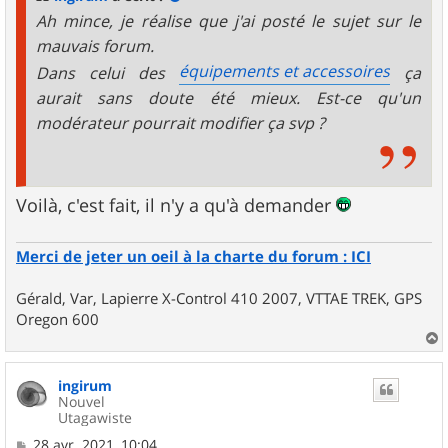
e
Ah mince, je réalise que j'ai posté le sujet sur le
mauvais forum.
équipements et accessoires
Dans celui des
ça
aurait sans doute été mieux. Est-ce qu'un
modérateur pourrait modifier ça svp ?
Voilà, c'est fait, il n'y a qu'à demander
Merci de jeter un oeil à la charte du forum : ICI
Gérald, Var, Lapierre X-Control 410 2007, VTTAE TREK, GPS
Oregon 600
a
u
ingirum
t
Nouvel
Utagawiste
M
28 avr. 2021, 10:04