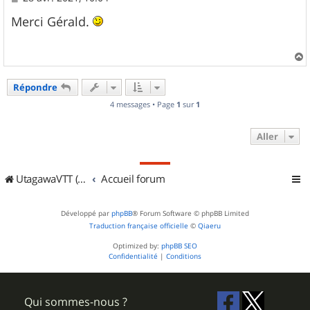
e
s
Merci Gérald.
s
a
g
e
a
u
Répondre
t
4 messages • Page
1
sur
1
Aller
UtagawaVTT (Randos VTT et VTTAE avec traces GPS)
Accueil forum
Développé par
phpBB
® Forum Software © phpBB Limited
Traduction française officielle
©
Qiaeru
Optimized by:
phpBB SEO
Confidentialité
|
Conditions
Qui sommes-nous ?