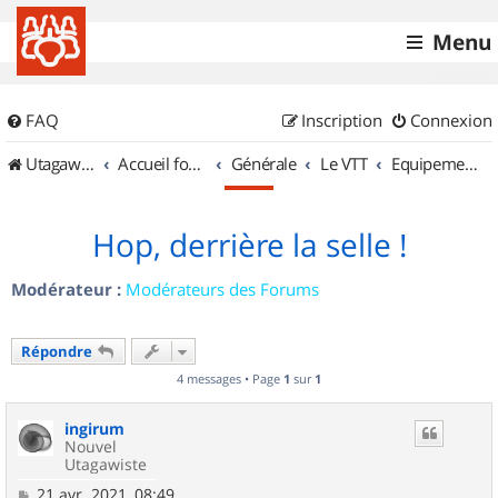
Menu
FAQ
Inscription
Connexion
UtagawaVTT (Randos VTT et VTTAE avec traces GPS)
Accueil forum
Générale
Le VTT
Equipements et Accessoires
Hop, derrière la selle !
Modérateur :
Modérateurs des Forums
Répondre
4 messages • Page
1
sur
1
ingirum
Nouvel
Utagawiste
M
21 avr. 2021, 08:49