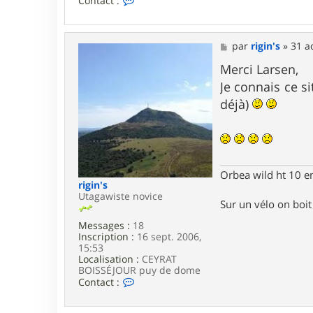
Contact :
o
n
t
a
M
par
rigin's
»
31 a
c
e
t
s
Merci Larsen,
e
s
Je connais ce si
r
a
L
g
déjà)
a
e
r
s
e
n
Orbea wild ht 10 e
rigin's
Utagawiste novice
Sur un vélo on boit d
Messages :
18
Inscription :
16 sept. 2006,
15:53
Localisation :
CEYRAT
BOISSÉJOUR puy de dome
C
Contact :
o
n