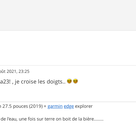
oût 2021, 23:25
3! , je croise les doigts..
n 27.5 pouces (2019) +
garmin
edge
explorer
e l'eau, une fois sur terre on boit de la bière........