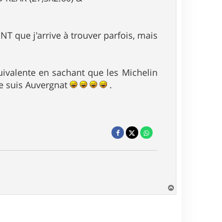
ONT que j'arrive à trouver parfois, mais
ivalente en sachant que les Michelin
je suis Auvergnat
.
H
a
u
t