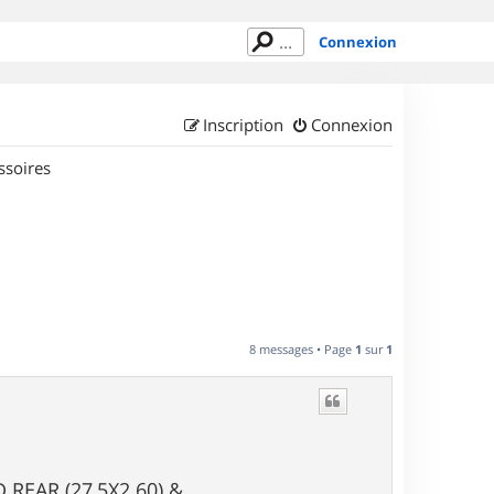
Connexion
Inscription
Connexion
ssoires
8 messages • Page
1
sur
1
D REAR (27,5X2.60) &