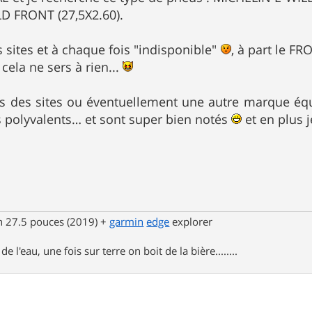
D FRONT (27,5X2.60).
urs sites et à chaque fois "indisponible"
, à part le FR
 cela ne sers à rien...
s des sites ou éventuellement une autre marque équ
s polyvalents… et sont super bien notés
et en plus 
n 27.5 pouces (2019) +
garmin
edge
explorer
e l'eau, une fois sur terre on boit de la bière........