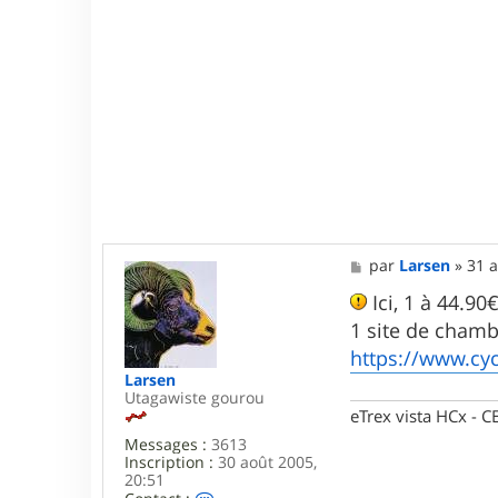
n
'
s
M
par
Larsen
»
31 a
e
s
Ici, 1 à 44.90€
s
1 site de chamb
a
g
https://www.cycl
e
Larsen
Utagawiste gourou
eTrex vista HCx -
Messages :
3613
Inscription :
30 août 2005,
20:51
C