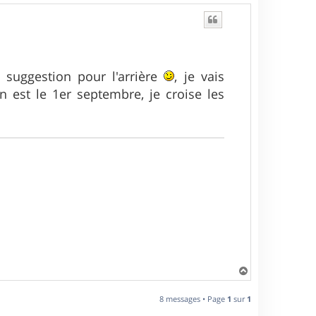
u
t
 suggestion pour l'arrière
, je vais
n est le 1er septembre, je croise les
H
a
u
8 messages • Page
1
sur
1
t