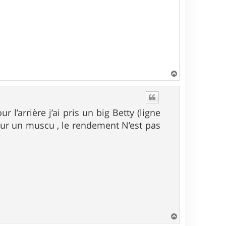
H
a
u
t
ur l’arrière j’ai pris un big Betty (ligne
 sur un muscu , le rendement N’est pas
H
a