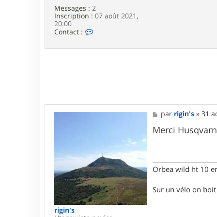
n
Messages :
2
Inscription :
07 août 2021,
20:00
C
Contact :
o
n
t
a
c
t
e
r
H
u
M
par
rigin's
»
31 a
s
e
q
s
Merci Husqvarna2
v
s
a
a
r
g
n
e
a
Orbea wild ht 10 e
2
3
!
Sur un vélo on boit d
rigin's