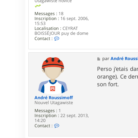
Utagawiste novice
Messages :
18
Inscription :
16 sept. 2006,
15:53
Localisation :
CEYRAT
BOISSÉJOUR puy de dome
C
Contact :
o
n
t
a
M
par
André Rouss
c
e
t
s
Perso j’etais dan
e
s
orange). Ce der
r
a
r
g
son fort.
i
e
g
i
André Roussimoff
n
Nouvel Utagawiste
'
Messages :
1
s
Inscription :
22 sept. 2013,
14:20
C
Contact :
o
n