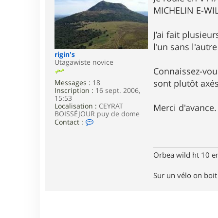
e
MICHELIN E-WIL
J’ai fait plusie
l'un sans l'autre
rigin's
Utagawiste novice
Connaissez-vou
sont plutôt axé
Messages :
18
Inscription :
16 sept. 2006,
15:53
Localisation :
CEYRAT
Merci d'avance.
BOISSÉJOUR puy de dome
C
Contact :
o
n
t
a
Orbea wild ht 10 e
c
t
Sur un vélo on boit d
e
r
r
i
g
i