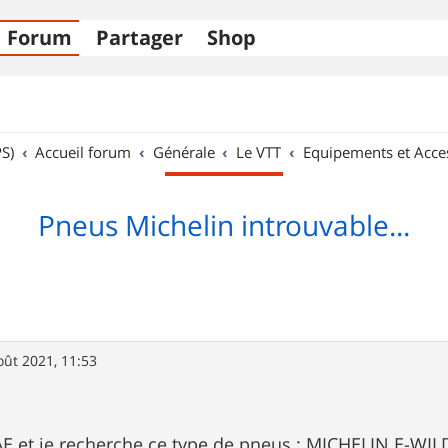
Forum
Partager
Shop
S)
Accueil forum
Générale
Le VTT
Equipements et Acce
Pneus Michelin introuvable...
oût 2021, 11:53
AE et je recherche ce type de pneus : MICHELIN E-WIL