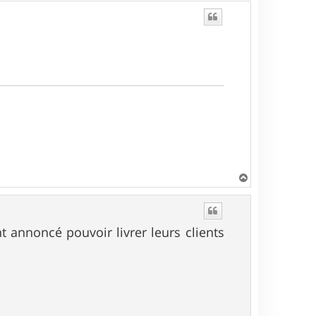
u
t
H
a
u
t
 annoncé pouvoir livrer leurs clients