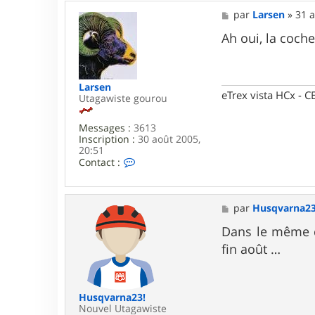
t
a
M
par
Larsen
»
31 a
c
e
t
s
Ah oui, la coche
e
s
r
a
r
g
i
e
Larsen
g
eTrex vista HCx -
Utagawiste gourou
i
n
'
Messages :
3613
s
Inscription :
30 août 2005,
20:51
C
Contact :
o
n
t
a
M
par
Husqvarna23
c
e
t
s
Dans le même ca
e
s
fin août …
r
a
L
g
a
e
r
s
Husqvarna23!
e
Nouvel Utagawiste