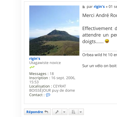
t
a
M
par
rigin's
»
01 s
c
e
t
s
Merci André Ro
e
s
r
a
A
g
Effectivement 
n
e
attendre un peu
d
r
doigts......
é
R
o
Orbea wild ht 10 e
u
rigin's
s
Utagawiste novice
s
Sur un vélo on boit d
i
m
Messages :
18
o
Inscription :
16 sept. 2006,
f
15:53
f
Localisation :
CEYRAT
BOISSÉJOUR puy de dome
C
Contact :
o
n
t
a
Répondre
c