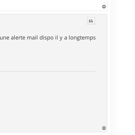
H
a
u
t
 une alerte mail dispo il y a longtemps
H
a