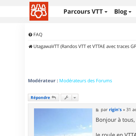
Parcours VTT
Blog
FAQ
UtagawaVTT (Randos VTT et VTTAE avec traces GP
Modérateur :
Modérateurs des Forums
Répondre
M
par
rigin's
»
31 a
e
s
Bonjour à tous,
s
a
g
Je roule en VTT