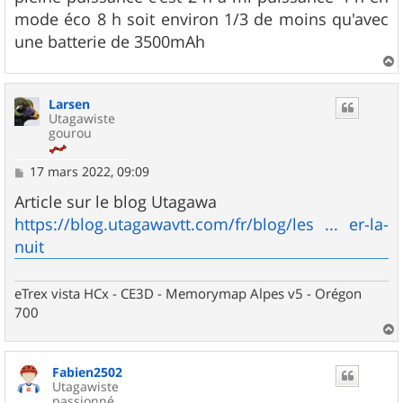
mode éco 8 h soit environ 1/3 de moins qu'avec
une batterie de 3500mAh
a
u
Larsen
t
Utagawiste
gourou
M
17 mars 2022, 09:09
e
s
Article sur le blog Utagawa
s
https://blog.utagawavtt.com/fr/blog/les ... er-la-
a
g
nuit
e
eTrex vista HCx - CE3D - Memorymap Alpes v5 - Orégon
700
a
u
Fabien2502
t
Utagawiste
passionné