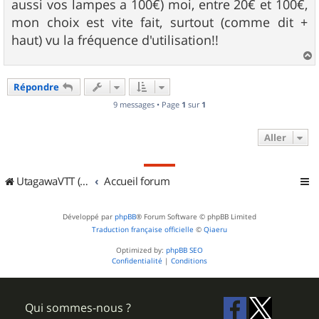
aussi vos lampes a 100€) moi, entre 20€ et 100€,
mon choix est vite fait, surtout (comme dit +
haut) vu la fréquence d'utilisation!!
a
u
Répondre
t
9 messages • Page
1
sur
1
Aller
UtagawaVTT (Randos VTT et VTTAE avec traces GPS)
Accueil forum
Développé par
phpBB
® Forum Software © phpBB Limited
Traduction française officielle
©
Qiaeru
Optimized by:
phpBB SEO
Confidentialité
|
Conditions
Qui sommes-nous ?