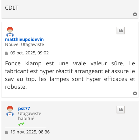
CDLT
a
u
t
matthieupoidevin
Nouvel Utagawiste
M
09 oct. 2025, 09:02
e
s
Fonce klamp est une vraie valeur sûre. Le
s
fabricant est hyper réactif arrangeant et assure le
a
g
sav au top. les lampes sont hyper efficaces et
e
robuste.
a
u
pst77
t
Utagawiste
habitué
M
19 nov. 2025, 08:36
e