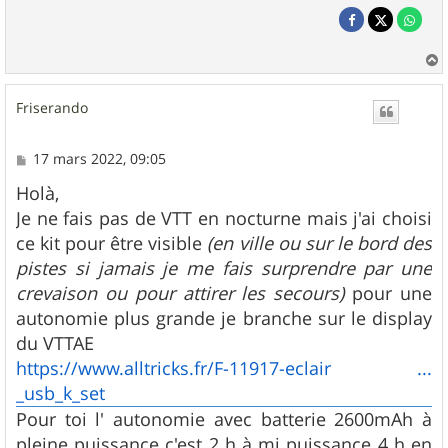
a
u
Friserando
t
M
17 mars 2022, 09:05
e
s
Holà,
s
Je ne fais pas de VTT en nocturne mais j'ai choisi
a
g
ce kit pour être visible
(en ville ou sur le bord des
e
pistes si jamais je me fais surprendre par une
crevaison ou pour attirer les secours)
pour une
autonomie plus grande je branche sur le display
du VTTAE
https://www.alltricks.fr/F-11917-eclair ...
_usb_k_set
Pour toi l' autonomie avec batterie 2600mAh à
pleine puissance c'est 2 h à mi puissance 4 h en