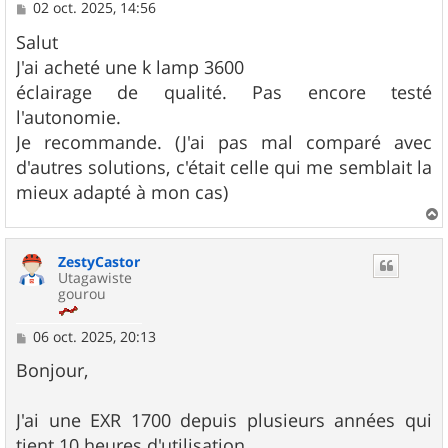
M
02 oct. 2025, 14:56
e
s
Salut
s
J'ai acheté une k lamp 3600
a
g
éclairage de qualité. Pas encore testé
e
l'autonomie.
Je recommande. (J'ai pas mal comparé avec
d'autres solutions, c'était celle qui me semblait la
mieux adapté à mon cas)
a
u
ZestyCastor
t
Utagawiste
gourou
M
06 oct. 2025, 20:13
e
s
Bonjour,
s
a
g
J'ai une EXR 1700 depuis plusieurs années qui
e
tient 10 heures d'utilisation.