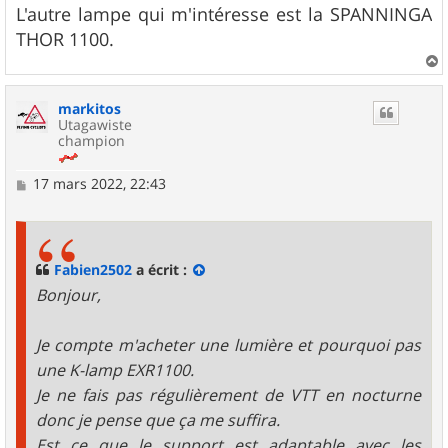
L'autre lampe qui m'intéresse est la SPANNINGA
THOR 1100.
a
u
markitos
t
Utagawiste
champion
M
17 mars 2022, 22:43
e
s
s
a
g
Fabien2502
a écrit :
e
Bonjour,
Je compte m'acheter une lumière et pourquoi pas
une K-lamp EXR1100.
Je ne fais pas régulièrement de VTT en nocturne
donc je pense que ça me suffira.
Est ce que le support est adaptable avec les