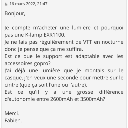
M
16 mars 2022, 21:47
e
s
Bonjour,
s
a
g
Je compte m'acheter une lumière et pourquoi
e
pas une K-lamp EXR1100.
Je ne fais pas régulièrement de VTT en nocturne
donc je pense que ça me suffira.
Est ce que le support est adaptable avec les
accessoires gopro?
J'ai déjà une lumière que je montais sur le
casque, j'en veux une seconde pour mettre sur le
cintre (que ça soit l'une ou l'autre).
Est ce qu'il y a une grosse différence
d'autonomie entre 2600mAh et 3500mAh?
Merci.
Fabien.