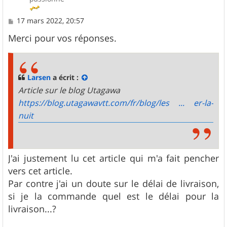
M
17 mars 2022, 20:57
e
s
Merci pour vos réponses.
s
a
g
e
Larsen
a écrit :
Article sur le blog Utagawa
https://blog.utagawavtt.com/fr/blog/les ... er-la-
nuit
J'ai justement lu cet article qui m'a fait pencher
vers cet article.
Par contre j'ai un doute sur le délai de livraison,
si je la commande quel est le délai pour la
livraison...?