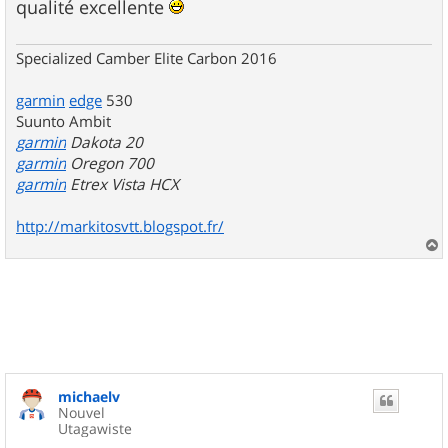
qualité excellente
Specialized Camber Elite Carbon 2016
garmin
edge
530
Suunto Ambit
garmin
Dakota 20
garmin
Oregon 700
garmin
Etrex Vista HCX
http://markitosvtt.blogspot.fr/
a
u
t
michaelv
Nouvel
Utagawiste