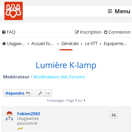
Menu
FAQ
Inscription
Connexion
UtagawaVTT (Randos VTT et VTTAE avec traces GPS)
Accueil forum
Générale
Le VTT
Equipements et Accessoires
Lumière K-lamp
Modérateur :
Modérateurs des Forums
Répondre
9 messages • Page
1
sur
1
Fabien2502
Utagawiste
passionné