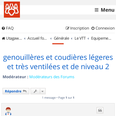
Menu
FAQ
Inscription
Connexion
UtagawaVTT (Randos VTT et VTTAE avec traces GPS)
Accueil forum
Générale
Le VTT
Equipements et Accessoires
genouillères et coudières légeres
et très ventilées et de niveau 2
Modérateur :
Modérateurs des Forums
Répondre
1 message • Page
1
sur
1