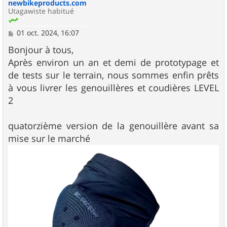
newbikeproducts.com
Utagawiste habitué
M
01 oct. 2024, 16:07
e
s
Bonjour à tous,
s
Après environ un an et demi de prototypage et
a
g
de tests sur le terrain, nous sommes enfin prêts
e
à vous livrer les genouillères et coudières LEVEL
2
quatorzième version de la genouillère avant sa
mise sur le marché