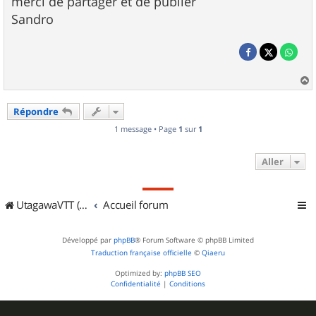
merci de partager et de publier
Sandro
a
u
Répondre
t
1 message • Page
1
sur
1
Aller
UtagawaVTT (Randos VTT et VTTAE avec traces GPS)
Accueil forum
Développé par
phpBB
® Forum Software © phpBB Limited
Traduction française officielle
©
Qiaeru
Optimized by:
phpBB SEO
Confidentialité
|
Conditions