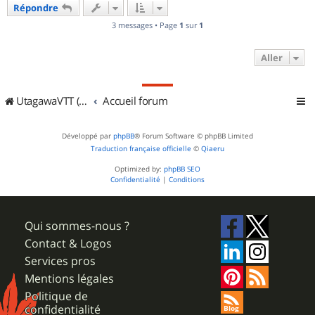
Répondre
t
3 messages • Page
1
sur
1
Aller
UtagawaVTT (Randos VTT et VTTAE avec traces GPS)
Accueil forum
Développé par
phpBB
® Forum Software © phpBB Limited
Traduction française officielle
©
Qiaeru
Optimized by:
phpBB SEO
Confidentialité
|
Conditions
Qui sommes-nous ?
Contact & Logos
Services pros
Mentions légales
Politique de
confidentialité