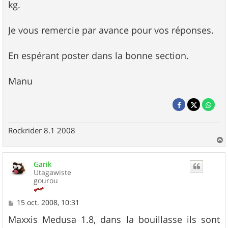
kg.
Je vous remercie par avance pour vos réponses.
En espérant poster dans la bonne section.
Manu
Rockrider 8.1 2008
a
u
Garik
t
Utagawiste
gourou
M
15 oct. 2008, 10:31
e
s
Maxxis Medusa 1.8, dans la bouillasse ils sont
s