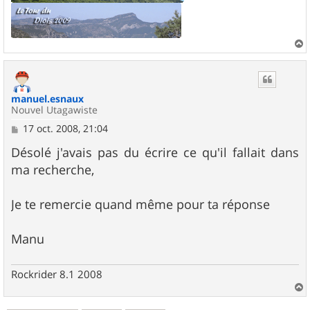
a
u
t
manuel.esnaux
Nouvel Utagawiste
M
17 oct. 2008, 21:04
e
s
Désolé j'avais pas du écrire ce qu'il fallait dans
s
ma recherche,
a
g
e
Je te remercie quand même pour ta réponse
Manu
Rockrider 8.1 2008
a
u