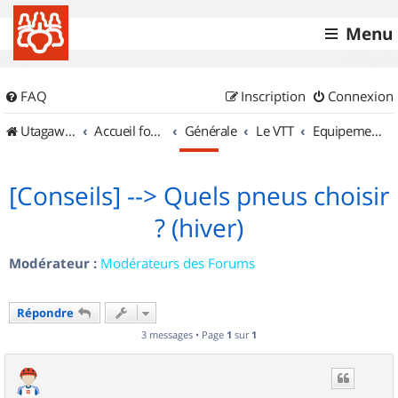
Menu
FAQ
Inscription
Connexion
UtagawaVTT (Randos VTT et VTTAE avec traces GPS)
Accueil forum
Générale
Le VTT
Equipements et Accessoires
[Conseils] --> Quels pneus choisir
? (hiver)
Modérateur :
Modérateurs des Forums
Répondre
3 messages • Page
1
sur
1