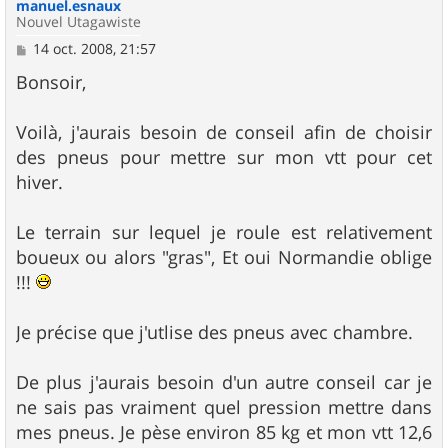
manuel.esnaux
Nouvel Utagawiste
M
14 oct. 2008, 21:57
e
s
Bonsoir,
s
a
g
Voilà, j'aurais besoin de conseil afin de choisir
e
des pneus pour mettre sur mon vtt pour cet
hiver.
Le terrain sur lequel je roule est relativement
boueux ou alors "gras", Et oui Normandie oblige
!!!
Je précise que j'utlise des pneus avec chambre.
De plus j'aurais besoin d'un autre conseil car je
ne sais pas vraiment quel pression mettre dans
mes pneus. Je pèse environ 85 kg et mon vtt 12,6