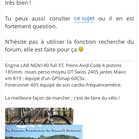
très bien !
a
g
e
ce sujet
Tu peux aussi conslter
ou il en est
fortement question.
N'hésite pas à utiliser la fonction recherche du
forum, elle est faite pour ça
Engine LAB NGN140 full XT, freins Avid Code 4 pistons
185mm, roues perso moyeu DT Swiss 240S jantes Mavic
xm 819 ; équipé d'un GPSmap 60CSx.
Forerunner 405 équipé de son cardio-fréquencemètre.
La meilleure façon de marcher ; c'est de faire du vélo !