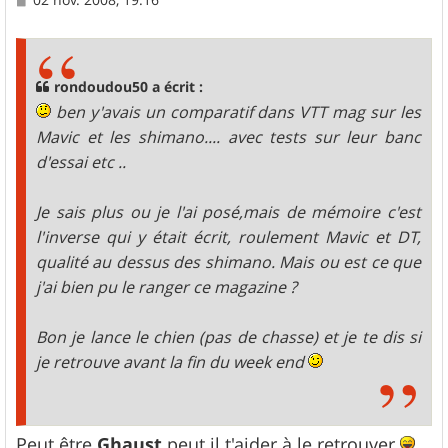
e
s
s
a
g
rondoudou50 a écrit :
e
ben y'avais un comparatif dans VTT mag sur les
Mavic et les shimano.... avec tests sur leur banc
d'essai etc ..
Je sais plus ou je l'ai posé,mais de mémoire c'est
l'inverse qui y était écrit, roulement Mavic et DT,
qualité au dessus des shimano. Mais ou est ce que
j'ai bien pu le ranger ce magazine ?
Bon je lance le chien (pas de chasse) et je te dis si
je retrouve avant la fin du week end
Peut être
Ghaust
peut il t'aider à le retrouver