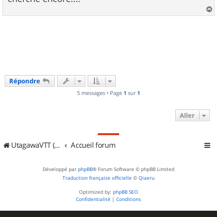
a
u
t
Répondre
5 messages • Page
1
sur
1
Aller
UtagawaVTT (Randos VTT et VTTAE avec traces GPS)
Accueil forum
Développé par
phpBB
® Forum Software © phpBB Limited
Traduction française officielle
©
Qiaeru
Optimized by:
phpBB SEO
Confidentialité
|
Conditions