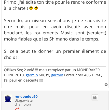
g
Primo, j'ai édité ton titre pour le rendre conforme
e
à la charte !
Secundo, au niveau sensations je ne saurais te
dire mais pour en avoir discuté avec mon
bouclard, les roulements Mavic sont (seraient)
moins fiables que les Shimano dans le temps.
Si cela peut te donner un premier élément de
choix !!
QBikes Seg 2 volé !!! mais remplacé par un MONDRAKER
DUNE 2010,
garmin
60Csx,
garmin
Forerunner 405 HRM ,
J'ai peur en descente !!!!
a
u
rondoudou50
t
Utagawiste
champion