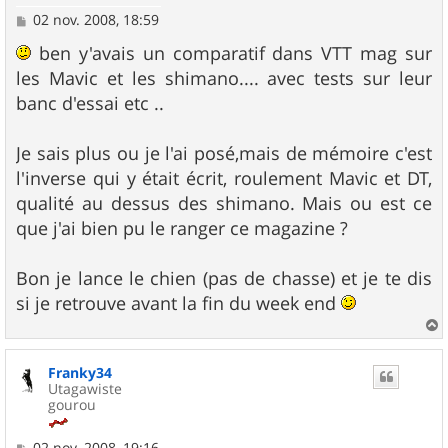
M
02 nov. 2008, 18:59
e
s
ben y'avais un comparatif dans VTT mag sur
s
les Mavic et les shimano.... avec tests sur leur
a
g
banc d'essai etc ..
e
Je sais plus ou je l'ai posé,mais de mémoire c'est
l'inverse qui y était écrit, roulement Mavic et DT,
qualité au dessus des shimano. Mais ou est ce
que j'ai bien pu le ranger ce magazine ?
Bon je lance le chien (pas de chasse) et je te dis
si je retrouve avant la fin du week end
a
u
Franky34
t
Utagawiste
gourou
M
02 nov. 2008, 19:16