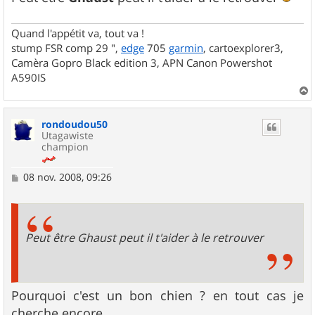
Quand l'appétit va, tout va !
stump FSR comp 29 ",
edge
705
garmin
, cartoexplorer3,
Camèra Gopro Black edition 3, APN Canon Powershot
A590IS
a
u
rondoudou50
t
Utagawiste
champion
M
08 nov. 2008, 09:26
e
s
s
a
g
Peut être Ghaust peut il t'aider à le retrouver
e
Pourquoi c'est un bon chien ? en tout cas je
cherche encore....