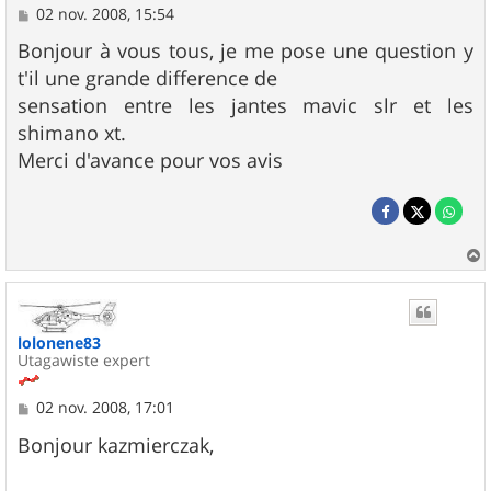
M
02 nov. 2008, 15:54
e
s
Bonjour à vous tous, je me pose une question y
s
t'il une grande difference de
a
g
sensation entre les jantes mavic slr et les
e
shimano xt.
Merci d'avance pour vos avis
a
u
t
lolonene83
Utagawiste expert
M
02 nov. 2008, 17:01
e
s
Bonjour kazmierczak,
s
a