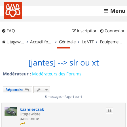
Menu
FAQ
Inscription
Connexion
UtagawaVTT (Randos VTT et VTTAE avec traces GPS)
Accueil forum
Générale
Le VTT
Equipements et Accessoires
[jantes] --> slr ou xt
Modérateur :
Modérateurs des Forums
Répondre
5 messages • Page
1
sur
1
kazmierczak
Utagawiste
passionné