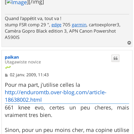
[
][/img]
a
g
e
Quand l'appétit va, tout va !
stump FSR comp 29 ",
edge
705
garmin
, cartoexplorer3,
Camèra Gopro Black edition 3, APN Canon Powershot
A590IS
a
u
paikan
t
Utagawiste novice
M
02 janv. 2009, 11:43
e
s
Pour ma part, j'utilise celles la
s
http://enduromtb.over-blog.com/article-
a
g
18638002.html
e
661 knee evo, certes un peu cheres, mais
vraiment tres bien.
Sinon, pour un peu moins cher, ma copine utilise