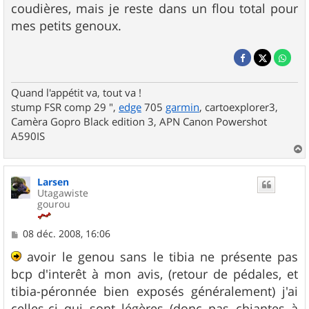
coudières, mais je reste dans un flou total pour
mes petits genoux.
Quand l'appétit va, tout va !
stump FSR comp 29 ",
edge
705
garmin
, cartoexplorer3,
Camèra Gopro Black edition 3, APN Canon Powershot
A590IS
a
u
Larsen
t
Utagawiste
gourou
M
08 déc. 2008, 16:06
e
s
avoir le genou sans le tibia ne présente pas
s
bcp d'interêt à mon avis, (retour de pédales, et
a
g
tibia-péronnée bien exposés généralement) j'ai
e
celles-ci qui sont légères (donc pas chiantes à