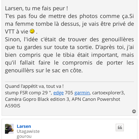
e
s
Larsen, tu me fais peur !
s
T'es pas fou de mettre des photos comme ça.Si
a
g
ma femme tombe là dessus, je vais être privé de
e
VTT à vie
.
Sinon, l'idée c'était de trouver des genouillères
que tu gardes sur toute ta sortie. D'après toi, j'ai
bien compris que le tibia était important, mais
qu'il fallait faire le compromis de porter les
genouillèrs sur le sac en côte.
Quand l'appétit va, tout va !
stump FSR comp 29 ",
edge
705
garmin
, cartoexplorer3,
Camèra Gopro Black edition 3, APN Canon Powershot
A590IS
a
u
Larsen
t
Utagawiste
gourou