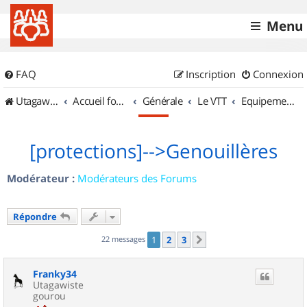
Menu
FAQ
Inscription
Connexion
UtagawaVTT (Randos VTT et VTTAE avec traces GPS)
Accueil forum
Générale
Le VTT
Equipements et Accessoires
[protections]-->Genouillères
Modérateur :
Modérateurs des Forums
Répondre
22 messages
1
2
3
Suivant
Franky34
Utagawiste
gourou