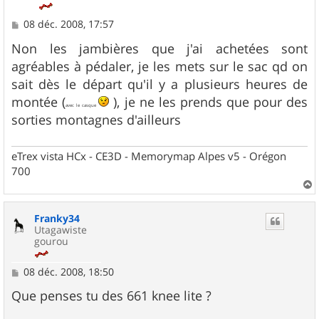
M
08 déc. 2008, 17:57
e
s
Non les jambières que j'ai achetées sont
s
agréables à pédaler, je les mets sur le sac qd on
a
g
sait dès le départ qu'il y a plusieurs heures de
e
montée (
), je ne les prends que pour des
avec le casque
sorties montagnes d'ailleurs
eTrex vista HCx - CE3D - Memorymap Alpes v5 - Orégon
700
a
u
Franky34
t
Utagawiste
gourou
M
08 déc. 2008, 18:50
e
s
Que penses tu des 661 knee lite ?
s
a