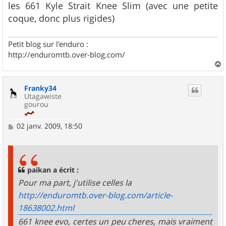
les 661 Kyle Strait Knee Slim (avec une petite
coque, donc plus rigides)
Petit blog sur l'enduro :
http://enduromtb.over-blog.com/
a
u
Franky34
t
Utagawiste
gourou
M
02 janv. 2009, 18:50
e
s
s
a
g
paikan a écrit :
e
Pour ma part, j'utilise celles la
http://enduromtb.over-blog.com/article-
18638002.html
661 knee evo, certes un peu cheres, mais vraiment