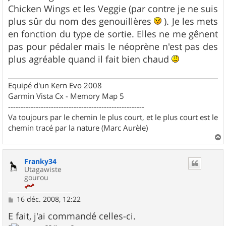
e
Chicken Wings et les Veggie (par contre je ne suis
plus sûr du nom des genouillères
). Je les mets
en fonction du type de sortie. Elles ne me gênent
pas pour pédaler mais le néoprène n'est pas des
plus agréable quand il fait bien chaud
Equipé d'un Kern Evo 2008
Garmin Vista Cx - Memory Map 5
------------------------------------------------------
Va toujours par le chemin le plus court, et le plus court est le
chemin tracé par la nature (Marc Aurèle)
a
u
Franky34
t
Utagawiste
gourou
M
16 déc. 2008, 12:22
e
s
E fait, j'ai commandé celles-ci.
s