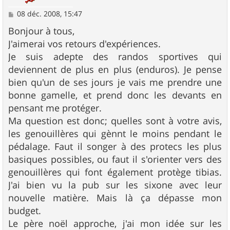
M
08 déc. 2008, 15:47
e
s
Bonjour à tous,
s
J'aimerai vos retours d'expériences.
a
g
Je suis adepte des randos sportives qui
e
deviennent de plus en plus (enduros). Je pense
bien qu'un de ses jours je vais me prendre une
bonne gamelle, et prend donc les devants en
pensant me protéger.
Ma question est donc; quelles sont à votre avis,
les genouillères qui gènnt le moins pendant le
pédalage. Faut il songer à des protecs les plus
basiques possibles, ou faut il s'orienter vers des
genouillères qui font également protège tibias.
J'ai bien vu la pub sur les sixone avec leur
nouvelle matière. Mais là ça dépasse mon
budget.
Le père noël approche, j'ai mon idée sur les