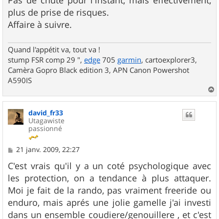
plus de prise de risques.
Affaire à suivre.
Quand l'appétit va, tout va !
stump FSR comp 29 ",
edge
705
garmin
, cartoexplorer3,
Camèra Gopro Black edition 3, APN Canon Powershot
A590IS
a
u
david_fr33
t
Utagawiste
passionné
M
21 janv. 2009, 22:27
e
s
C'est vrais qu'il y a un coté psychologique avec
s
les protection, on a tendance à plus attaquer.
a
g
Moi je fait de la rando, pas vraiment freeride ou
e
enduro, mais aprés une jolie gamelle j'ai investi
dans un ensemble coudiere/genouillere , et c'est