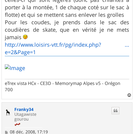
porter à la montée, 1 de chaque coté sur le sac à
flotte) et qui se mettent sans enlever les grolles
Pour les coudes, je prends dans le sac des
coudières de skate, que en vérité je ne mets
jamais
http://www.loisirs-vtt.fr/pg/index.php? ...
e=2&Page=1
eTrex vista HCx - CE3D - Memorymap Alpes v5 - Orégon
700
a
u
Franky34
t
Utagawiste
gourou
M
08 déc. 2008, 17:19