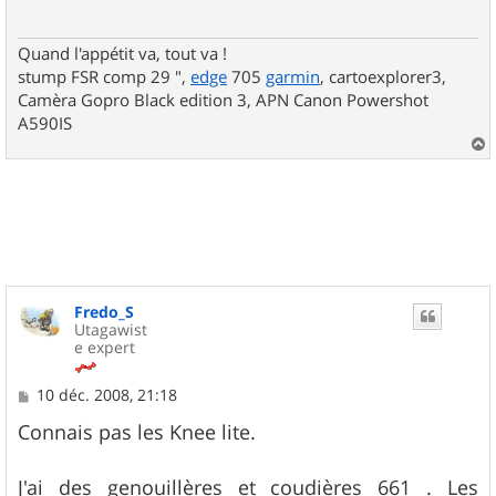
g
e
Quand l'appétit va, tout va !
stump FSR comp 29 ",
edge
705
garmin
, cartoexplorer3,
Camèra Gopro Black edition 3, APN Canon Powershot
A590IS
a
u
t
Fredo_S
Utagawist
e expert
M
10 déc. 2008, 21:18
e
s
Connais pas les Knee lite.
s
a
g
J'ai des genouillères et coudières 661 . Les