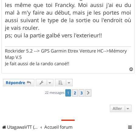
les même que toi Francky. Moi aussi j'ai eu du
mal à m'y faire au début, mais je les portes moi
aussi suivant le type de la sortie ou l'endroit où
je vais rouler.
ps; oui la partie galbé vers l'exterieur!!
Rockrider 5.2 --> GPS Garmin Etrex Venture HC-->Mémory
Map V.5
Je fait aussi de la rando canoë!!
a
u
Répondre
t
22 messages
1
2
3
Suivant
Aller
UtagawaVTT (Randos VTT et VTTAE avec traces GPS)
Accueil forum