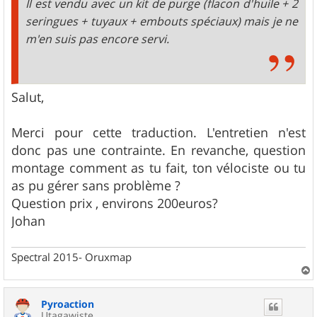
Il est vendu avec un kit de purge (flacon d'huile + 2
seringues + tuyaux + embouts spéciaux) mais je ne
m'en suis pas encore servi.
Salut,
Merci pour cette traduction. L'entretien n'est
donc pas une contrainte. En revanche, question
montage comment as tu fait, ton vélociste ou tu
as pu gérer sans problème ?
Question prix , environs 200euros?
Johan
Spectral 2015- Oruxmap
a
u
Pyroaction
t
Utagawiste