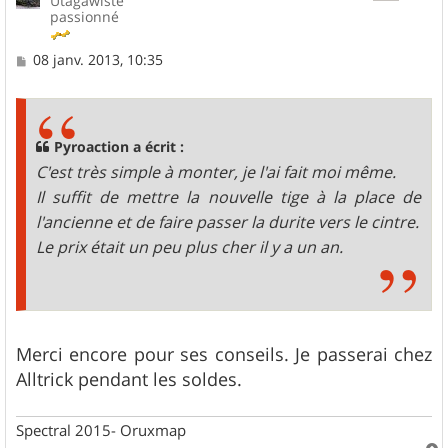
Utagawiste
passionné
M
08 janv. 2013, 10:35
e
s
s
a
g
Pyroaction a écrit :
e
C'est très simple à monter, je l'ai fait moi même.
Il suffit de mettre la nouvelle tige à la place de
l'ancienne et de faire passer la durite vers le cintre.
Le prix était un peu plus cher il y a un an.
Merci encore pour ses conseils. Je passerai chez
Alltrick pendant les soldes.
Spectral 2015- Oruxmap