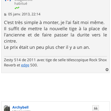
habitué
M
05 janv. 2013, 22:14
e
s
C'est très simple à monter, je l'ai fait moi même.
s
Il suffit de mettre la nouvelle tige à la place de
a
g
l'ancienne et de faire passer la durite vers le
e
cintre.
Le prix était un peu plus cher il y a un an.
Zesty 514 de 2011 avec tige de selle télescopique Rock Shox
Reverb et
edge
500.
a
u
t
Archybell