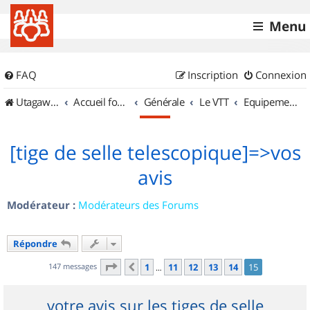
Menu
FAQ
Inscription
Connexion
UtagawaVTT (Randos VTT et VTTAE avec traces GPS)
Accueil forum
Générale
Le VTT
Equipements et Accessoires
[tige de selle telescopique]=>vos
avis
Modérateur :
Modérateurs des Forums
Répondre
Page
15
sur
15
147 messages
1
11
12
13
14
15
Précédent
…
votre avis sur les tiges de selle