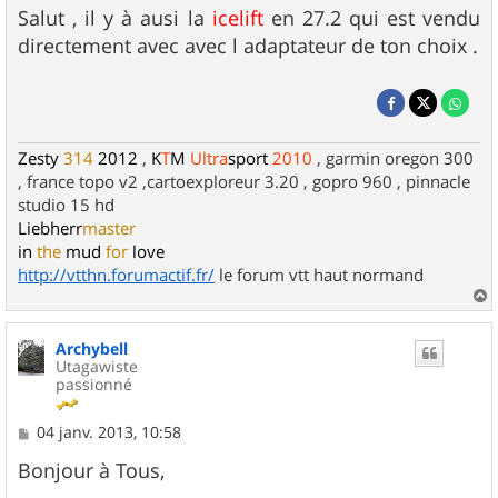
s
Salut , il y à ausi la
icelift
en 27.2 qui est vendu
s
directement avec avec l adaptateur de ton choix .
a
g
e
Zesty
314
2012
,
K
T
M
Ultra
sport
2010
, garmin oregon 300
, france topo v2 ,cartoexploreur 3.20 , gopro 960 , pinnacle
studio 15 hd
Liebherr
master
in
the
mud
for
love
http://vtthn.forumactif.fr/
le forum vtt haut normand
a
u
Archybell
t
Utagawiste
passionné
M
04 janv. 2013, 10:58
e
s
Bonjour à Tous,
s