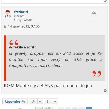
a
u
fredotiti
t
Nouvel
Utagawiste
M
14 janv. 2013, 07:06
e
s
s
a
g
Tekila a écrit :
e
la gravity dropper est en 27,2 aussi et je l'ai
montée sur mon zesty en 31,6 grâce à
l'adaptateur, ça marche bien.
IDEM Monté il y a 4 ANS pas un pète de jeu.
a
u
Répondre
t