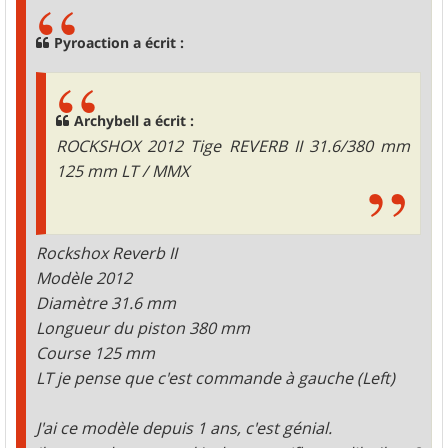
s
a
g
Pyroaction a écrit :
e
Archybell a écrit :
ROCKSHOX 2012 Tige REVERB II 31.6/380 mm
125 mm LT / MMX
Rockshox Reverb II
Modèle 2012
Diamètre 31.6 mm
Longueur du piston 380 mm
Course 125 mm
LT je pense que c'est commande à gauche (Left)
J'ai ce modèle depuis 1 ans, c'est génial.