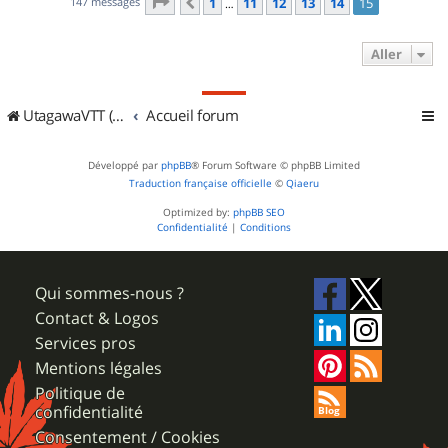
Page
15
sur
15
147 messages
1
11
12
13
14
15
Précédent
…
Aller
UtagawaVTT (Randos VTT et VTTAE avec traces GPS)
Accueil forum
Développé par
phpBB
® Forum Software © phpBB Limited
Traduction française officielle
©
Qiaeru
Optimized by:
phpBB SEO
Confidentialité
|
Conditions
Qui sommes-nous ?
Contact & Logos
Services pros
Mentions légales
Politique de
confidentialité
Consentement / Cookies