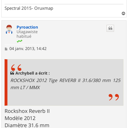
Spectral 2015- Oruxmap
a
u
Pyroaction
t
Utagawiste
habitué
M
04 janv. 2013, 14:42
e
s
s
a
g
Archybell a écrit :
e
ROCKSHOX 2012 Tige REVERB II 31.6/380 mm 125
mm LT / MMX
Rockshox Reverb II
Modèle 2012
Diamètre 31.6 mm