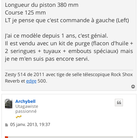
Longueur du piston 380 mm
Course 125 mm
LT je pense que c'est commande à gauche (Left)
J'ai ce modèle depuis 1 ans, c'est génial.
Il est vendu avec un kit de purge (flacon d'huile +
2 seringues + tuyaux + embouts spéciaux) mais
je ne m'en suis pas encore servi.
Zesty 514 de 2011 avec tige de selle télescopique Rock Shox
Reverb et
edge
500.
a
u
Archybell
t
Utagawiste
passionné
M
05 janv. 2013, 19:37
e
s