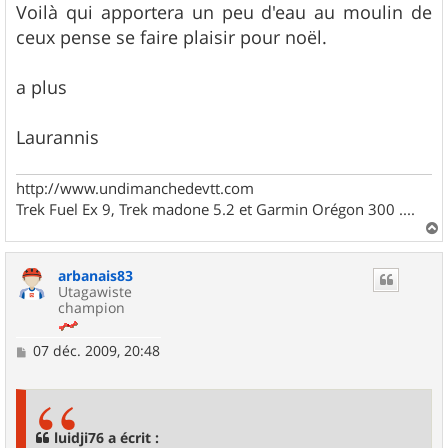
Voilà qui apportera un peu d'eau au moulin de
ceux pense se faire plaisir pour noël.
a plus
Laurannis
http://www.undimanchedevtt.com
Trek Fuel Ex 9, Trek madone 5.2 et Garmin Orégon 300 ....
a
u
arbanais83
t
Utagawiste
champion
M
07 déc. 2009, 20:48
e
s
s
a
g
luidji76 a écrit :
e