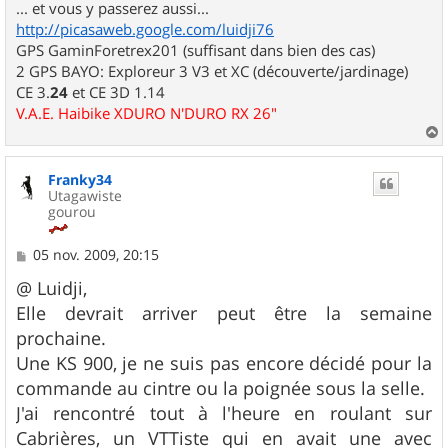
... et vous y passerez aussi...
http://picasaweb.google.com/luidji76
GPS GaminForetrex201 (suffisant dans bien des cas)
2 GPS BAYO: Exploreur 3 V3 et XC (découverte/jardinage)
CE 3.
24
et CE 3D 1.14
V.A.E. Haibike XDURO N'DURO RX 26"
a
u
Franky34
t
Utagawiste
gourou
M
05 nov. 2009, 20:15
e
s
@ Luidji,
s
Elle devrait arriver peut être la semaine
a
g
prochaine.
e
Une KS 900, je ne suis pas encore décidé pour la
commande au cintre ou la poignée sous la selle.
J'ai rencontré tout à l'heure en roulant sur
Cabrières, un VTTiste qui en avait une avec