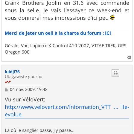
Crank Brothers Joplin en 31.6 avec commande
a
g
sous la selle. Je vais l'essayer ce week-end et
e
vous donnerai mes impressions d'ici peu
Merci de jeter un oeil à la charte du forum : ICI
Gérald, Var, Lapierre X-Control 410 2007, VTTAE TREK, GPS
Oregon 600
a
u
luidji76
t
Utagawiste gourou
M
04 nov. 2009, 19:48
e
s
Vu sur VéloVert:
s
http://www.velovert.com/Information_VTT ... lle-
a
g
evolue
e
Là où le sanglier passe, j'y passe...