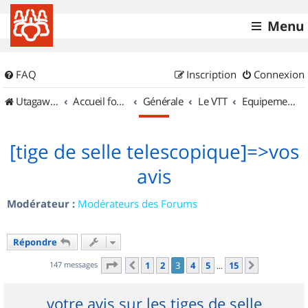
Menu
FAQ
Inscription
Connexion
UtagawaVTT (Randos VTT et VTTAE avec traces GPS)
Accueil forum
Générale
Le VTT
Equipements et Accessoires
[tige de selle telescopique]=>vos
avis
Modérateur :
Modérateurs des Forums
Répondre
Page
3
sur
15
147 messages
1
2
3
4
5
15
Précédent
Suivant
…
votre avis sur les tiges de selle