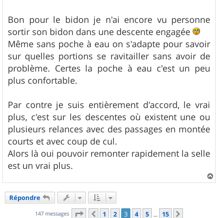
Bon pour le bidon je n'ai encore vu personne
sortir son bidon dans une descente engagée
Même sans poche à eau on s'adapte pour savoir
sur quelles portions se ravitailler sans avoir de
problème. Certes la poche à eau c'est un peu
plus confortable.
Par contre je suis entièrement d'accord, le vrai
plus, c'est sur les descentes où existent une ou
plusieurs relances avec des passages en montée
courts et avec coup de cul.
Alors là oui pouvoir remonter rapidement la selle
est un vrai plus.
a
u
Répondre
t
Page
3
sur
15
147 messages
1
2
3
4
5
15
Précédent
Suivant
…