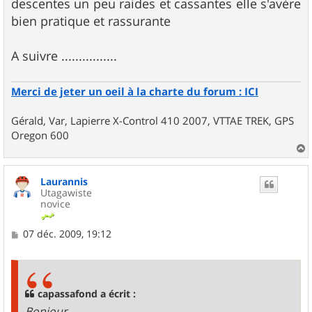
descentes un peu raides et cassantes elle s'avère
bien pratique et rassurante
A suivre ................
Merci de jeter un oeil à la charte du forum : ICI
Gérald, Var, Lapierre X-Control 410 2007, VTTAE TREK, GPS
Oregon 600
a
u
Laurannis
t
Utagawiste
novice
M
07 déc. 2009, 19:12
e
s
s
a
g
capassafond a écrit :
e
Bonjour,