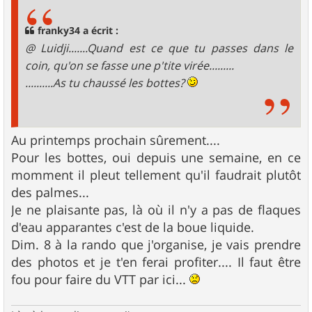
s
a
g
franky34 a écrit :
e
@ Luidji.......Quand est ce que tu passes dans le
coin, qu'on se fasse une p'tite virée.........
..........As tu chaussé les bottes?
Au printemps prochain sûrement....
Pour les bottes, oui depuis une semaine, en ce
momment il pleut tellement qu'il faudrait plutôt
des palmes...
Je ne plaisante pas, là où il n'y a pas de flaques
d'eau apparantes c'est de la boue liquide.
Dim. 8 à la rando que j'organise, je vais prendre
des photos et je t'en ferai profiter.... Il faut être
fou pour faire du VTT par ici...