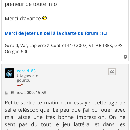
preneur de toute info
Merci d'avance
Merci de jeter un oeil à la charte du forum : ICI
Gérald, Var, Lapierre X-Control 410 2007, VTTAE TREK, GPS
Oregon 600
a
u
gerald_83
t
Utagawiste
gourou
M
08 nov. 2009, 15:58
e
s
Petite sortie ce matin pour essayer cette tige de
s
selle téléscopique. Le peu que j'ai pu jouer avec
a
g
m'a laissé une très bonne impression. On ne
e
sent pas du tout le jeu lattéral et dans les