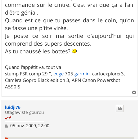
commande sur le cintre. C'est vrai que ça a l'air
d'être génial.
Quand est ce que tu passes dans le coin, qu'on
se fasse une p'tite virée.
Je poste ce soir ma sortie d'aujourd'hui qui
comprend des supers descentes.
As tu chaussé les bottes?
Quand l'appétit va, tout va !
stump FSR comp 29 ",
edge
705
garmin
, cartoexplorer3,
Camèra Gopro Black edition 3, APN Canon Powershot
A590IS
a
u
luidji76
t
Utagawiste gourou
M
05 nov. 2009, 22:00
e
s