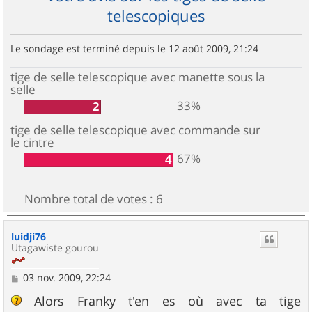
telescopiques
Le sondage est terminé depuis le 12 août 2009, 21:24
tige de selle telescopique avec manette sous la
selle
33%
2
tige de selle telescopique avec commande sur
le cintre
67%
4
Nombre total de votes :
6
luidji76
Utagawiste gourou
M
03 nov. 2009, 22:24
e
s
Alors Franky t'en es où avec ta tige
s