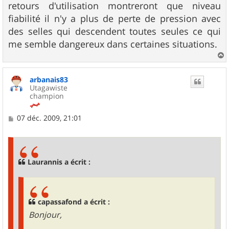
retours d'utilisation montreront que niveau
fiabilité il n'y a plus de perte de pression avec
des selles qui descendent toutes seules ce qui
me semble dangereux dans certaines situations.
a
u
arbanais83
t
Utagawiste
champion
M
07 déc. 2009, 21:01
e
s
s
a
g
Laurannis a écrit :
e
capassafond a écrit :
Bonjour,