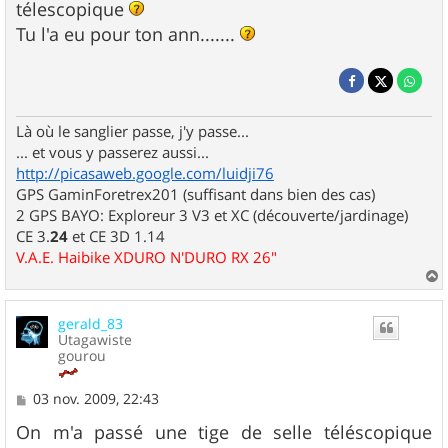
télescopique
a
g
Tu l'a eu pour ton ann.......
e
Là où le sanglier passe, j'y passe...
... et vous y passerez aussi...
http://picasaweb.google.com/luidji76
GPS GaminForetrex201 (suffisant dans bien des cas)
2 GPS BAYO: Exploreur 3 V3 et XC (découverte/jardinage)
CE 3.
24
et CE 3D 1.14
V.A.E. Haibike XDURO N'DURO RX 26"
a
u
gerald_83
t
Utagawiste
gourou
M
03 nov. 2009, 22:43
e
s
On m'a passé une tige de selle téléscopique
s