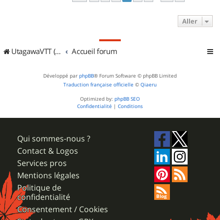
Aller
UtagawaVTT (Randos VTT et VTTAE avec traces GPS)
Accueil forum
Développé par
phpBB
® Forum Software © phpBB Limited
Traduction française officielle
©
Qiaeru
Optimized by:
phpBB SEO
Confidentialité
|
Conditions
Qui sommes-nous ?
Contact & Logos
Services pros
Mentions légales
Politique de
confidentialité
Consentement / Cookies