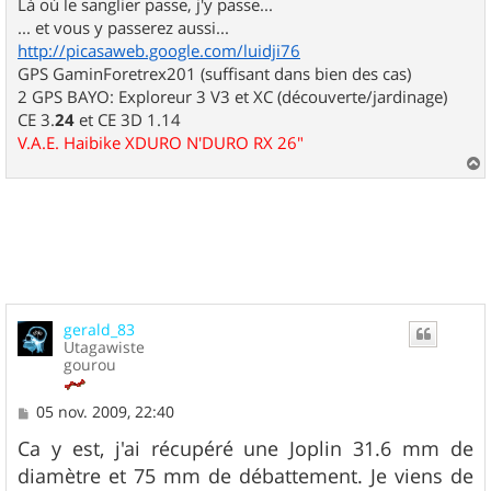
Là où le sanglier passe, j'y passe...
... et vous y passerez aussi...
http://picasaweb.google.com/luidji76
GPS GaminForetrex201 (suffisant dans bien des cas)
2 GPS BAYO: Exploreur 3 V3 et XC (découverte/jardinage)
CE 3.
24
et CE 3D 1.14
V.A.E. Haibike XDURO N'DURO RX 26"
a
u
t
gerald_83
Utagawiste
gourou
M
05 nov. 2009, 22:40
e
s
Ca y est, j'ai récupéré une Joplin 31.6 mm de
s
diamètre et 75 mm de débattement. Je viens de
a