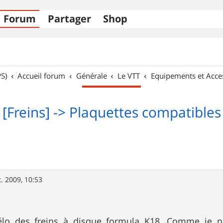
Forum
Partager
Shop
S)
Accueil forum
Générale
Le VTT
Equipements et Acce
[Freins] -> Plaquettes compatibles
t. 2009, 10:53
élo des freins à disque formula K18. Comme je n'