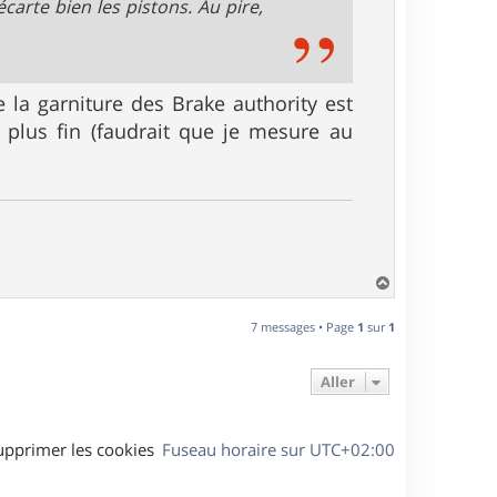
écarte bien les pistons. Au pire,
 la garniture des Brake authority est
 plus fin (faudrait que je mesure au
H
a
u
7 messages • Page
1
sur
1
t
Aller
upprimer les cookies
Fuseau horaire sur
UTC+02:00