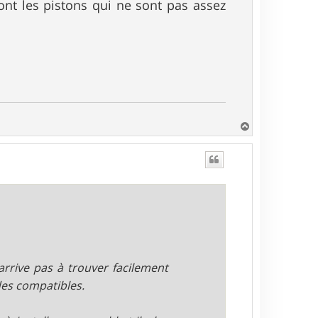
sont les pistons qui ne sont pas assez
H
a
u
t
arrive pas à trouver facilement
des compatibles.