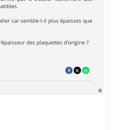
atibles.
taller car semble-t-il plus épaisses que
épaisseur des plaquettes d'origine ?
H
a
u
t