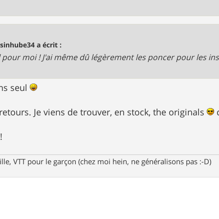
sinhube34 a écrit :
l pour moi ! J'ai même dû légèrement les poncer pour les inst
ns seul
etours. Je viens de trouver, en stock, the originals
c
!
fille, VTT pour le garçon (chez moi hein, ne généralisons pas :-D)