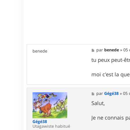
M
par
benede
»
05 
benede
e
s
tu peux peut-êt
s
a
g
moi c'est la qu
e
M
par
Gégé38
»
05 
e
s
Salut,
s
a
g
Je ne connais p
e
Gégé38
Utagawiste habitué