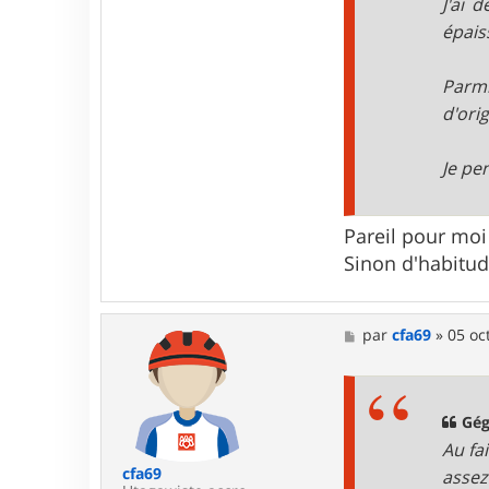
J'ai 
e
r
épais
c
o
u
Parmi
s
d'orig
i
n
h
Je pe
u
b
e
3
Pareil pour moi
4
Sinon d'habitud
M
par
cfa69
»
05 oc
e
s
s
a
g
Gég
e
Au fa
cfa69
assez