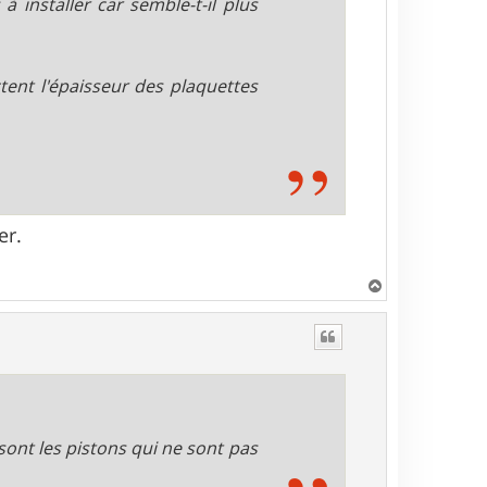
 à installer car semble-t-il plus
ent l'épaisseur des plaquettes
er.
H
a
u
t
 sont les pistons qui ne sont pas