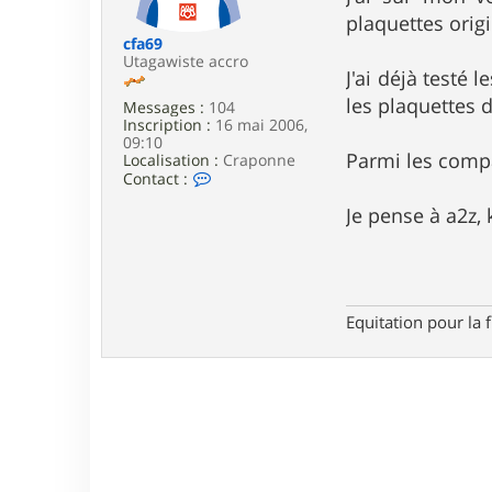
e
plaquettes orig
cfa69
Utagawiste accro
J'ai déjà testé 
les plaquettes d
Messages :
104
Inscription :
16 mai 2006,
09:10
Parmi les compa
Localisation :
Craponne
C
Contact :
o
n
Je pense à a2z,
t
a
c
t
e
r
Equitation pour la 
c
f
a
6
9