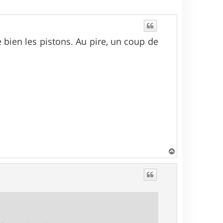
e bien les pistons. Au pire, un coup de
H
a
u
t