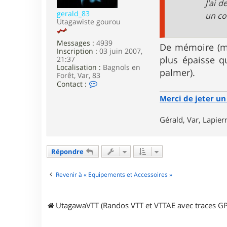
J'ai 
m
g
gerald_83
un co
i
Utagawiste gourou
s
s
Messages :
4939
e
De mémoire (ma
Inscription :
03 juin 2007,
b
plus épaisse q
21:37
Localisation :
Bagnols en
palmer).
Forêt, Var, 83
C
Contact :
o
Merci de jeter un 
n
t
a
Gérald, Var, Lapie
c
t
e
r
Répondre
g
e
r
Revenir à « Equipements et Accessoires »
a
l
d
_
UtagawaVTT (Randos VTT et VTTAE avec traces GP
8
3