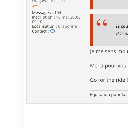
Utagawiste accro
Messages :
104
Inscription :
16 mai 2006,
09:10
Localisation :
Craponne
cou
C
Contact :
Parei
o
n
t
a
Je me sens moi
c
t
e
Merci pour vos r
r
c
f
Go for the ride !
a
6
9
Equitation pour la 