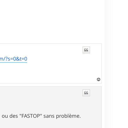
om/?s=0&t=0
H
a
u
t
BC" ou des "FASTOP" sans problème.