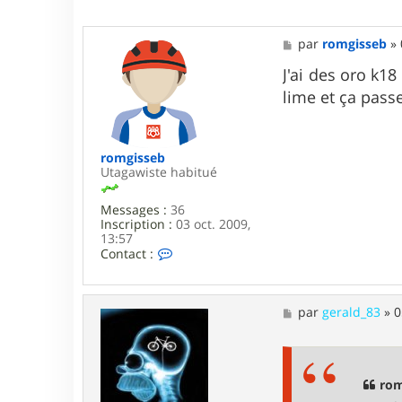
M
par
romgisseb
»
e
s
J'ai des oro k18
s
lime et ça pass
a
g
e
romgisseb
Utagawiste habitué
Messages :
36
Inscription :
03 oct. 2009,
13:57
C
Contact :
o
n
t
a
M
par
gerald_83
»
0
c
e
t
s
e
s
r
a
r
g
rom
o
e