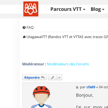
Parcours VTT
Blog
FAQ
UtagawaVTT (Randos VTT et VTTAE avec traces GP
Modérateur :
Modérateurs des Forums
Répondre
M
par
cfa69
»
04 oc
e
s
Bonjour,
s
a
g
J'ai sur mon v