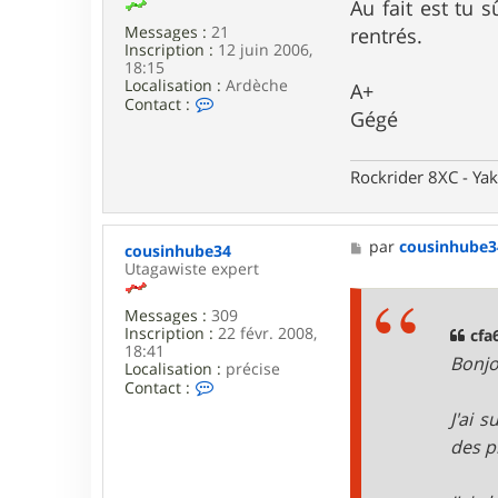
Au fait est tu 
Messages :
21
rentrés.
Inscription :
12 juin 2006,
18:15
Localisation :
Ardèche
A+
C
Contact :
Gégé
o
n
t
a
Rockrider 8XC - Ya
c
t
e
r
M
par
cousinhube3
cousinhube34
G
e
Utagawiste expert
é
s
g
s
Messages :
309
é
a
Inscription :
22 févr. 2008,
3
g
cfa6
18:41
8
e
Bonjo
Localisation :
précise
C
Contact :
o
J'ai 
n
t
des p
a
c
t