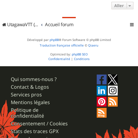
Aller
UtagawaVTT (Randos VTT et VTTAE avec traces GPS)
Accueil forum
Développé par
phpBB
® Forum Software © phpBB Limited
Traduction française officielle
©
Qiaeru
Optimized by:
phpBB SEO
Confidentialité
|
Conditions
Qui sommes-nous ?
Contact & Logos
Services pros
Mentions légales
Politique de
confidentialité
Consentement / Cookies
Stats des traces GPX