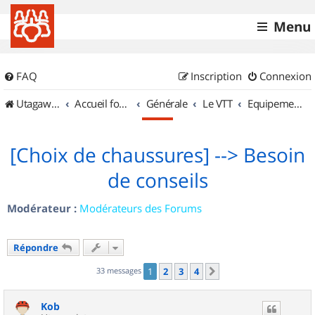
Menu
FAQ
Inscription
Connexion
UtagawaVTT (Randos VTT et VTTAE avec traces GPS)
Accueil forum
Générale
Le VTT
Equipements et Accessoires
[Choix de chaussures] --> Besoin
de conseils
Modérateur :
Modérateurs des Forums
Répondre
33 messages
1
2
3
4
Suivant
Kob