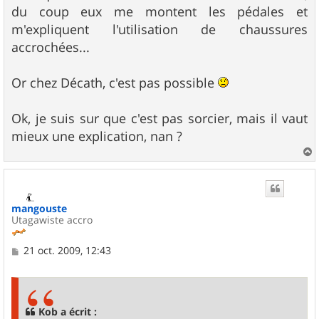
du coup eux me montent les pédales et
m'expliquent l'utilisation de chaussures
accrochées...
Or chez Décath, c'est pas possible
Ok, je suis sur que c'est pas sorcier, mais il vaut
mieux une explication, nan ?
a
u
t
mangouste
Utagawiste accro
M
21 oct. 2009, 12:43
e
s
s
a
g
Kob a écrit :
e