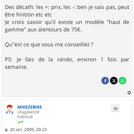
Des décath: les +: prix, les -: ben je sais pas, peut
être finition etc etc
Je crois savoir qu'il existe un modèle "haut de
gamme" aux alentours de 75€.
Qu''est ce que vous me conseillez ?
PS: je fais de la rando, environ 1 fois par
semaine.
a
u
MIKEZEBIKE
t
Utagawiste
habitué
M
20 oct. 2009, 20:23
e