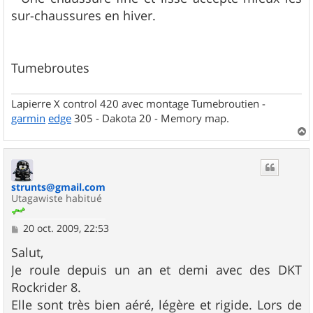
sur-chaussures en hiver.
Tumebroutes
Lapierre X control 420 avec montage Tumebroutien -
garmin
edge
305 - Dakota 20 - Memory map.
a
u
t
strunts@gmail.com
Utagawiste habitué
M
20 oct. 2009, 22:53
e
s
Salut,
s
Je roule depuis un an et demi avec des DKT
a
g
Rockrider 8.
e
Elle sont très bien aéré, légère et rigide. Lors de