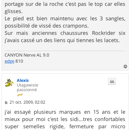
portage sur de la roche c'est pas le top car elles
glisses.
Le pied est bien maintenu avec les 3 sangles,
possibilité de vissé des crampons.
Sur mais anciennes chaussures Rockrider six
j'avais cassé un des liens qui tiennes les lacets.
CANYON Nerve AL 9.0
edge
810
a
u
Alexis
t
Utagawiste
passionné
M
21 oct. 2009, 02:02
e
s
j'ai essayé plusieurs marques en 15 ans et le
s
mieux pour moi c'est les sidi...tres confortables
a
g
super semelles rigide, fermeture par micro
e