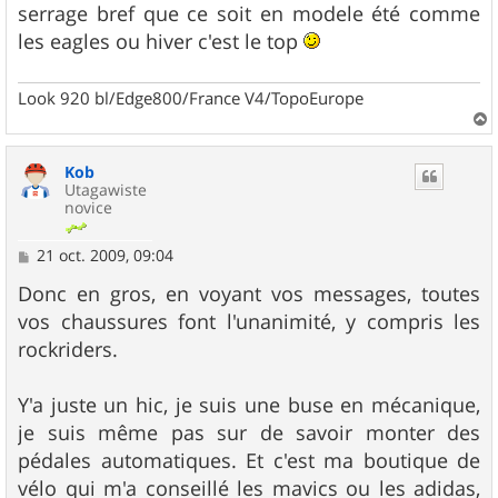
serrage bref que ce soit en modele été comme
les eagles ou hiver c'est le top
Look 920 bl/Edge800/France V4/TopoEurope
a
u
Kob
t
Utagawiste
novice
M
21 oct. 2009, 09:04
e
s
Donc en gros, en voyant vos messages, toutes
s
vos chaussures font l'unanimité, y compris les
a
g
rockriders.
e
Y'a juste un hic, je suis une buse en mécanique,
je suis même pas sur de savoir monter des
pédales automatiques. Et c'est ma boutique de
vélo qui m'a conseillé les mavics ou les adidas,