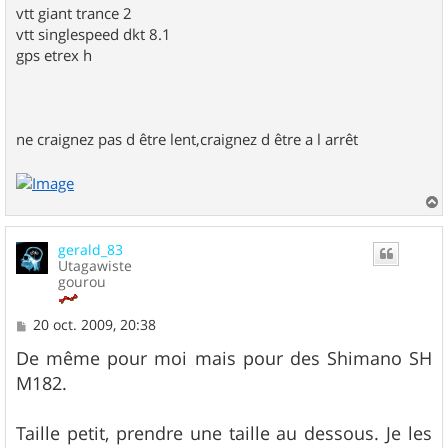
vtt giant trance 2
vtt singlespeed dkt 8.1
gps etrex h
ne craignez pas d être lent,craignez d être a l arrêt
a
u
gerald_83
t
Utagawiste
gourou
M
20 oct. 2009, 20:38
e
s
De même pour moi mais pour des Shimano SH
s
M182.
a
g
e
Taille petit, prendre une taille au dessous. Je les