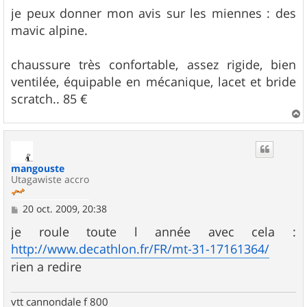
s
je peux donner mon avis sur les miennes : des
s
mavic alpine.
a
g
e
chaussure très confortable, assez rigide, bien
ventilée, équipable en mécanique, lacet et bride
scratch.. 85 €
a
u
t
mangouste
Utagawiste accro
M
20 oct. 2009, 20:38
e
s
je roule toute l année avec cela :
s
http://www.decathlon.fr/FR/mt-31-17161364/
a
g
rien a redire
e
vtt cannondale f 800