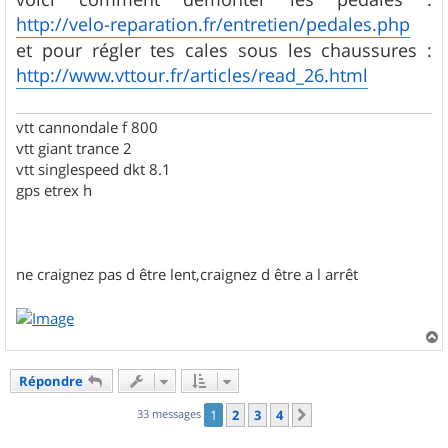
http://velo-reparation.fr/entretien/pedales.php
et pour régler tes cales sous les chaussures :
http://www.vttour.fr/articles/read_26.html
vtt cannondale f 800
vtt giant trance 2
vtt singlespeed dkt 8.1
gps etrex h
ne craignez pas d être lent,craignez d être a l arrêt
a
u
Répondre
t
33 messages
1
2
3
4
Suivant