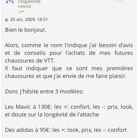
Utagawiste
novice
M
20 oct. 2009, 18:51
e
s
Bien le bonjour,
s
a
g
Alors, comme le nom l'indique j'ai besoin d'avis
e
et de conseils pour l'achats de mes futures
chaussures de VTT.
Il faut indiquer que ce sont mes premières
chaussures et que j'ai envie de me faire plaisir.
Donc j'hésite entre 3 modèles:
Les Mavic à 130€: les +: confort, les -: prix, look,
et doute sur la longévité de l'attache
Des adidas à 95€: les +: look, prix, les -: confort