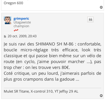
Oregon 600
a
u
grimperic
t
Utagawiste
champion
M
20 oct. 2009, 20:43
e
s
Je suis ravi des SHIMANO SH M-86 : confortable,
s
boucle micro-réglage très efficace, look très
a
g
classique et qui passe bien même sur un vélo de
e
route (en cyclo, j'aime pouvoir marcher ...), pas
trop cher : on les trouve vers 80€.
Coté critique, un peu lourd, j'aimerais parfois de
plus gros crampons dans la gadoue ...
Mulet SR Titane, X-control 310, YT Jeffsy 29 AL
a
u