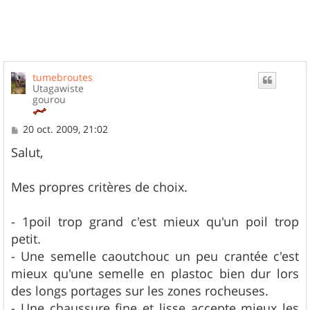
t
tumebroutes
Utagawiste
gourou
M
20 oct. 2009, 21:02
e
s
Salut,
s
a
g
Mes propres critères de choix.
e
- 1poil trop grand c'est mieux qu'un poil trop
petit.
- Une semelle caoutchouc un peu crantée c'est
mieux qu'une semelle en plastoc bien dur lors
des longs portages sur les zones rocheuses.
- Une chaussure fine et lisse accepte mieux les