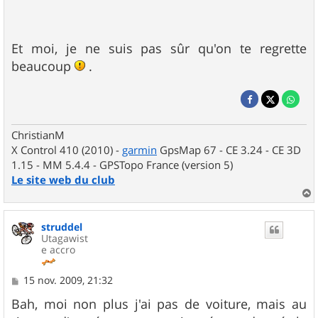
Et moi, je ne suis pas sûr qu'on te regrette
beaucoup
.
ChristianM
X Control 410 (2010) -
garmin
GpsMap 67 - CE 3.24 - CE 3D
1.15 - MM 5.4.4 - GPSTopo France (version 5)
Le site web du club
a
u
struddel
t
Utagawist
e accro
M
15 nov. 2009, 21:32
e
s
Bah, moi non plus j'ai pas de voiture, mais au
s