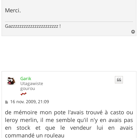
g
e
Merci.
Gazzzzzzzzzzzzzzzzzzzzzz !
a
u
t
Garik
Utagawiste
gourou
M
16 nov. 2009, 21:09
e
s
de mémoire mon pote l'avais trouvé à casto ou
s
leroy merlin, il me semble qu'il n'y en avais pas
a
g
en stock et que le vendeur lui en avais
e
commandé un rouleau