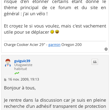
risque d'en étonner certains étant donné le
a
g
thème principal de ce forum et du site en
e
général : j'ai un vélo !
Et croyez le si vous voulez, mais c'est vachement
utile pour se déplacer
Charge Cooker Acier 29" -
garmin
Oregon 200
a
u
guiguic39
t
Utagawiste
habitué
M
16 nov. 2009, 19:13
e
s
Bonjour à tous,
s
a
g
Je rentre dans la discussion car je suis en pleine
e
recherche d'un adhésif transparent de protection