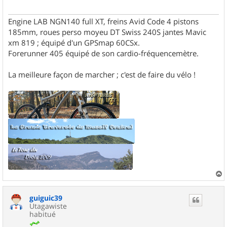
Engine LAB NGN140 full XT, freins Avid Code 4 pistons
185mm, roues perso moyeu DT Swiss 240S jantes Mavic
xm 819 ; équipé d'un GPSmap 60CSx.
Forerunner 405 équipé de son cardio-fréquencemètre.
La meilleure façon de marcher ; c'est de faire du vélo !
a
u
guiguic39
t
Utagawiste
habitué