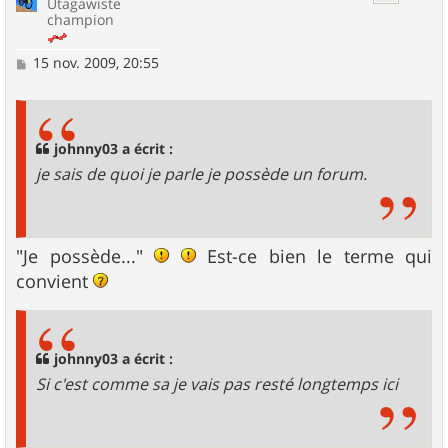
Utagawiste
champion
M
15 nov. 2009, 20:55
e
s
s
a
g
johnny03 a écrit :
e
je sais de quoi je parle je possède un forum.
"Je possède..."
Est-ce bien le terme qui
convient
johnny03 a écrit :
Si c'est comme sa je vais pas resté longtemps ici