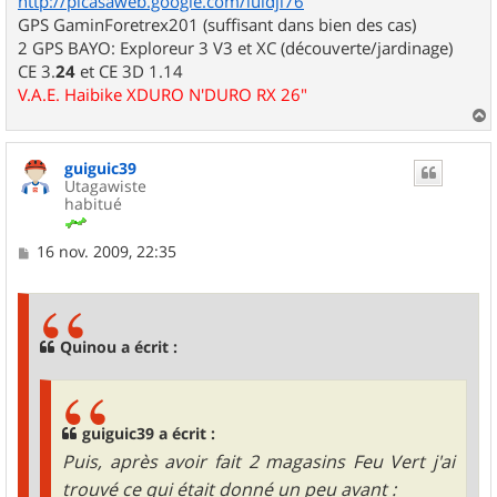
http://picasaweb.google.com/luidji76
GPS GaminForetrex201 (suffisant dans bien des cas)
2 GPS BAYO: Exploreur 3 V3 et XC (découverte/jardinage)
CE 3.
24
et CE 3D 1.14
V.A.E. Haibike XDURO N'DURO RX 26"
a
u
guiguic39
t
Utagawiste
habitué
M
16 nov. 2009, 22:35
e
s
s
a
g
Quinou a écrit :
e
guiguic39 a écrit :
Puis, après avoir fait 2 magasins Feu Vert j'ai
trouvé ce qui était donné un peu avant :