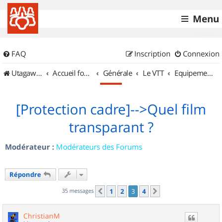
Menu
FAQ
Inscription
Connexion
UtagawaVTT (Randos VTT et VTTAE avec traces GPS)
Accueil forum
Générale
Le VTT
Equipements et Accessoires
[Protection cadre]-->Quel film
transparant ?
Modérateur :
Modérateurs des Forums
Répondre
35 messages
1
2
3
4
Précédent
Suivant
ChristianM