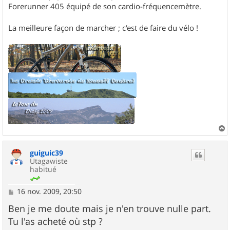
Forerunner 405 équipé de son cardio-fréquencemètre.
La meilleure façon de marcher ; c'est de faire du vélo !
a
u
guiguic39
t
Utagawiste
habitué
M
16 nov. 2009, 20:50
e
s
Ben je me doute mais je n'en trouve nulle part.
s
Tu l'as acheté où stp ?
a