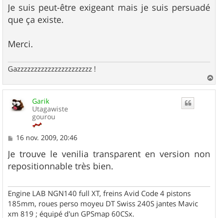
Je suis peut-être exigeant mais je suis persuadé
que ça existe.
Merci.
Gazzzzzzzzzzzzzzzzzzzzzz !
a
u
Garik
t
Utagawiste
gourou
M
16 nov. 2009, 20:46
e
s
Je trouve le venilia transparent en version non
s
repositionnable très bien.
a
g
e
Engine LAB NGN140 full XT, freins Avid Code 4 pistons
185mm, roues perso moyeu DT Swiss 240S jantes Mavic
xm 819 ; équipé d'un GPSmap 60CSx.