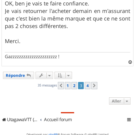
OK, ben je vais te faire confiance.
Je vais retourner l'acheter demain en m'assurant
que c'est bien la même marque et que ce ne sont
pas 2 choses différentes.
Merci.
Gazzzzzzzzzzzzzzzzzzzzzz !
a
u
Répondre
t
35 messages
1
2
3
4
Précédent
Suivant
Aller
UtagawaVTT (Randos VTT et VTTAE avec traces GPS)
Accueil forum
Développé par
phpBB
® Forum Software © phpBB Limited