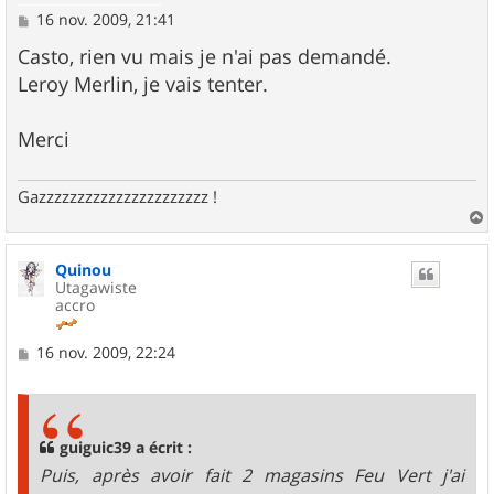
M
16 nov. 2009, 21:41
e
s
Casto, rien vu mais je n'ai pas demandé.
s
Leroy Merlin, je vais tenter.
a
g
e
Merci
Gazzzzzzzzzzzzzzzzzzzzzz !
a
u
Quinou
t
Utagawiste
accro
M
16 nov. 2009, 22:24
e
s
s
a
g
guiguic39 a écrit :
e
Puis, après avoir fait 2 magasins Feu Vert j'ai