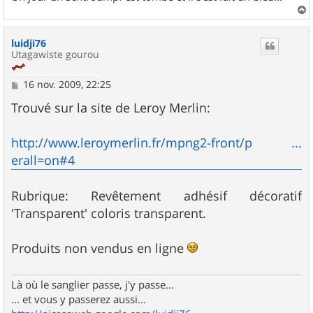
a
u
luidji76
t
Utagawiste gourou
M
16 nov. 2009, 22:25
e
s
Trouvé sur la site de Leroy Merlin:
s
a
g
http://www.leroymerlin.fr/mpng2-front/p ...
e
erall=on#4
Rubrique: Revêtement adhésif décoratif
'Transparent' coloris transparent.
Produits non vendus en ligne
Là où le sanglier passe, j'y passe...
... et vous y passerez aussi...