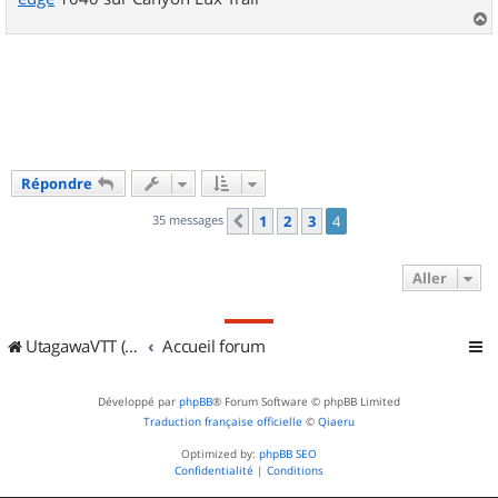
a
u
t
Répondre
35 messages
1
2
3
4
Précédent
Aller
UtagawaVTT (Randos VTT et VTTAE avec traces GPS)
Accueil forum
Développé par
phpBB
® Forum Software © phpBB Limited
Traduction française officielle
©
Qiaeru
Optimized by:
phpBB SEO
Confidentialité
|
Conditions