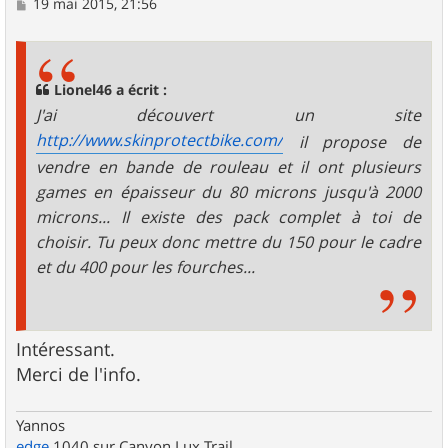
M
19 mai 2015, 21:56
e
s
s
a
g
Lionel46 a écrit :
e
J'ai découvert un site
http://www.skinprotectbike.com/
il propose de
vendre en bande de rouleau et il ont plusieurs
games en épaisseur du 80 microns jusqu'à 2000
microns... Il existe des pack complet à toi de
choisir. Tu peux donc mettre du 150 pour le cadre
et du 400 pour les fourches...
Intéressant.
Merci de l'info.
Yannos
edge
1040 sur Canyon Lux Trail