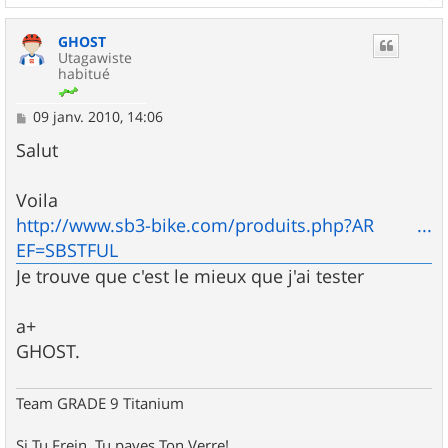
a
u
GHOST
t
Utagawiste
habitué
M
09 janv. 2010, 14:06
e
s
Salut
s
a
g
Voila
e
http://www.sb3-bike.com/produits.php?AR ...
EF=SBSTFUL
Je trouve que c'est le mieux que j'ai tester
a+
GHOST.
Team GRADE 9 Titanium
Si Tu Frein, Tu payes Ton Verre!