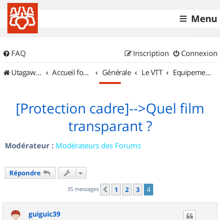
Menu
FAQ
Inscription
Connexion
UtagawaVTT (Randos VTT et VTTAE avec traces GPS)
Accueil forum
Générale
Le VTT
Equipements et Accessoires
[Protection cadre]-->Quel film
transparant ?
Modérateur :
Modérateurs des Forums
Répondre
35 messages
1
2
3
4
Précédent
guiguic39