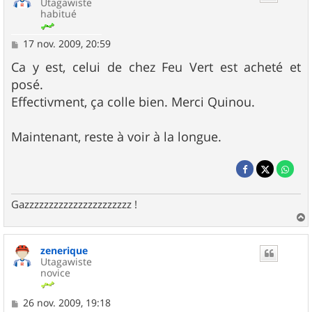
Utagawiste
habitué
M
17 nov. 2009, 20:59
e
s
Ca y est, celui de chez Feu Vert est acheté et
s
posé.
a
g
Effectivment, ça colle bien. Merci Quinou.
e
Maintenant, reste à voir à la longue.
Gazzzzzzzzzzzzzzzzzzzzzz !
a
u
zenerique
t
Utagawiste
novice
M
26 nov. 2009, 19:18