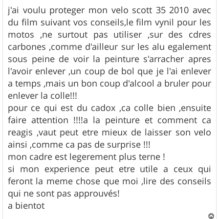
e
s
j'ai voulu proteger mon velo scott 35 2010 avec
s
du film suivant vos conseils,le film vynil pour les
a
g
motos ,ne surtout pas utiliser ,sur des cdres
e
carbones ,comme d'ailleur sur les alu egalement
sous peine de voir la peinture s'arracher apres
l'avoir enlever ,un coup de bol que je l'ai enlever
a temps ,mais un bon coup d'alcool a bruler pour
enlever la colle!!!
pour ce qui est du cadox ,ca colle bien ,ensuite
faire attention !!!!a la peinture et comment ca
reagis ,vaut peut etre mieux de laisser son velo
ainsi ,comme ca pas de surprise !!!
mon cadre est legerement plus terne !
si mon experience peut etre utile a ceux qui
feront la meme chose que moi ,lire des conseils
qui ne sont pas approuvés!
a bientot