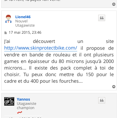
a
u
Lionel46
t
Nouvel
Utagawiste
M
17 mai 2015, 23:46
e
s
J'ai découvert un site
s
http://www.skinprotectbike.com/
il propose de
a
g
vendre en bande de rouleau et il ont plusieurs
e
games en épaisseur du 80 microns jusqu'à 2000
microns... Il existe des pack complet à toi de
choisir. Tu peux donc mettre du 150 pour le
cadre et du 400 pour les fourches...
a
u
Yannos
t
Utagawiste
champion