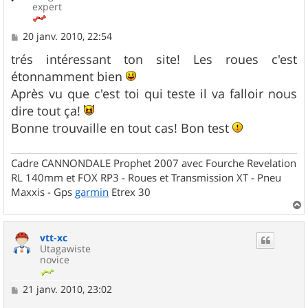
expert
M
20 janv. 2010, 22:54
e
s
trés intéressant ton site! Les roues c'est
s
étonnamment bien
a
g
Après vu que c'est toi qui teste il va falloir nous
e
dire tout ça!
Bonne trouvaille en tout cas! Bon test
Cadre CANNONDALE Prophet 2007 avec Fourche Revelation
RL 140mm et FOX RP3 - Roues et Transmission XT - Pneu
Maxxis - Gps
garmin
Etrex 30
a
u
vtt-xc
t
Utagawiste
novice
M
21 janv. 2010, 23:02
e