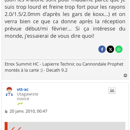
suis trop lourd et freine trop fort pour les rayons
2.0/1.5/2.0mm d'après les gars de koxx...) et on
verra bien ce que ca donne après la réception
prévue début/mi février... Si ça intéresse du
monde, j'essaierai de vous dire quoi!
Etrex Summit HC - Lapierre Technic ou Cannondale Prophet
montés à la carte :) - Decath 9.2
a
u
vtt-xc
t
Utagawiste
novice
M
20 janv. 2010, 00:47
e
s
s
a