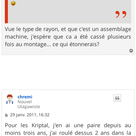
Vue le type de rayon, et que c'est un assemblage
machine, j'espère que ca a été cassé plusieurs
fois au montage... ce qui étonnerais?
a
u
t
chremi
Nouvel
Utagawiste
M
29 janv. 2011, 16:32
e
s
Pour les Kriptal, j'en ai une paire depuis au
s
moins trois ans, j'ai roulé dessus 2 ans dans la
a