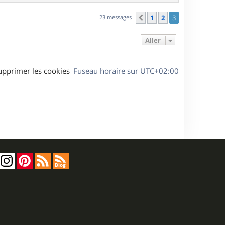
a
u
23 messages
1
2
3
Précédent
t
Aller
upprimer les cookies
Fuseau horaire sur
UTC+02:00