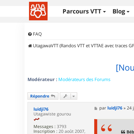
Parcours VTT
Blog
FAQ
UtagawaVTT (Randos VTT et VTTAE avec traces GP
[Nou
Modérateur :
Modérateurs des Forums
Répondre
M
par
luidji76
»
24 
luidji76
e
Utagawiste gourou
s
s
Messages :
3793
a
Inscription :
20 août 2007,
g
Béb