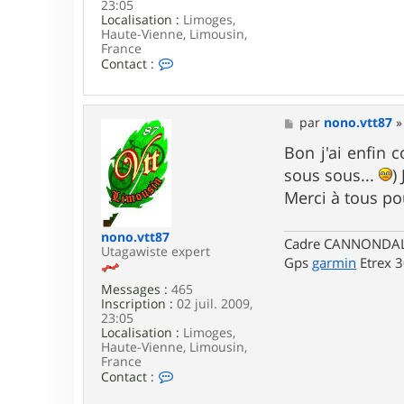
23:05
Localisation :
Limoges,
Haute-Vienne, Limousin,
France
C
Contact :
o
n
t
a
M
par
nono.vtt87
c
e
t
s
Bon j'ai enfin 
e
s
sous sous...
)
r
a
n
g
Merci à tous po
o
e
n
o
nono.vtt87
Cadre CANNONDALE 
.
Utagawiste expert
Gps
garmin
Etrex 
v
t
Messages :
465
t
Inscription :
02 juil. 2009,
8
23:05
7
Localisation :
Limoges,
Haute-Vienne, Limousin,
France
C
Contact :
o
n