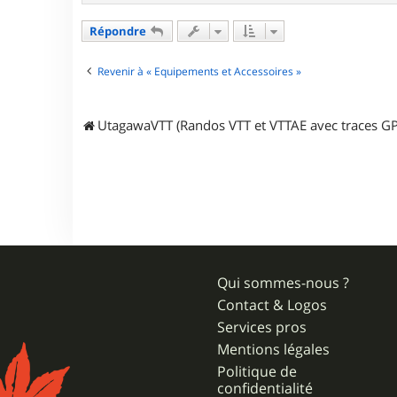
t
a
Répondre
c
t
e
Revenir à « Equipements et Accessoires »
r
n
o
UtagawaVTT (Randos VTT et VTTAE avec traces GP
n
o
.
v
t
t
8
7
Qui sommes-nous ?
Contact & Logos
Services pros
Mentions légales
Politique de
confidentialité