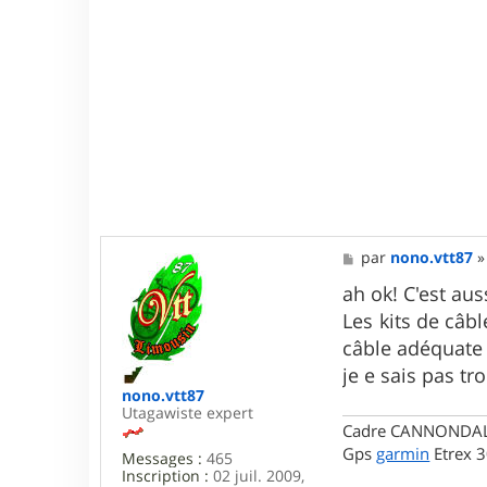
M
par
nono.vtt87
e
s
ah ok! C'est aus
s
Les kits de câb
a
g
câble adéquate 
e
je e sais pas tr
nono.vtt87
Utagawiste expert
Cadre CANNONDALE 
Gps
garmin
Etrex 
Messages :
465
Inscription :
02 juil. 2009,