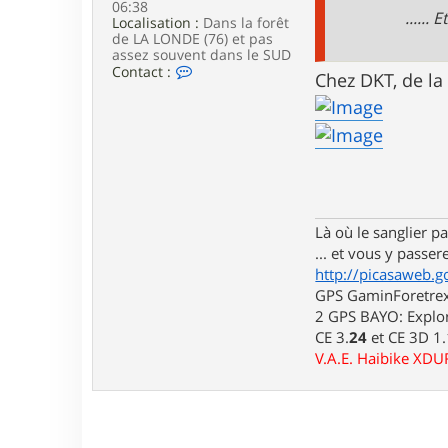
06:38
e
......
Localisation :
Dans la forêt
de LA LONDE (76) et pas
assez souvent dans le SUD
C
Contact :
Chez DKT, de la
o
n
t
a
c
t
e
r
l
u
Là où le sanglier pas
i
... et vous y passere
d
http://picasaweb.g
j
i
GPS GaminForetrex2
7
2 GPS BAYO: Explor
6
CE 3.
24
et CE 3D 1
V.A.E. Haibike XD