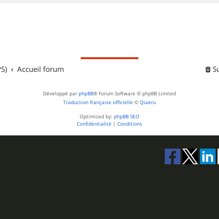
S)
Accueil forum
S
Développé par
phpBB
® Forum Software © phpBB Limited
Traduction française officielle
©
Qiaeru
Optimized by:
phpBB SEO
Confidentialité
|
Conditions