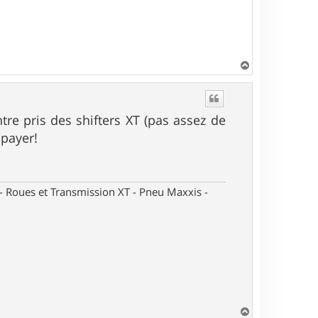
H
a
u
t
re pris des shifters XT (pas assez de
 payer!
oues et Transmission XT - Pneu Maxxis -
H