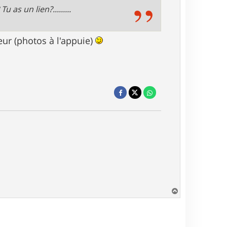
 as un lien?.........
ur (photos à l'appuie)
H
a
u
t