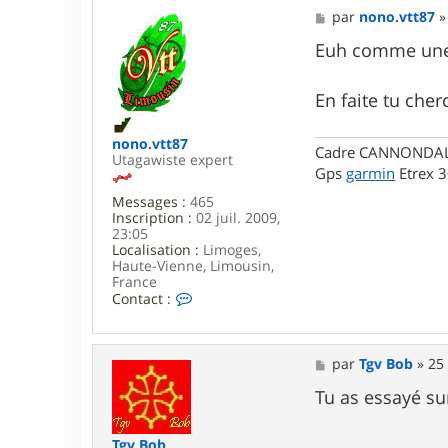
M
par
nono.vtt87
e
s
Euh comme une
s
a
g
En faite tu che
e
nono.vtt87
Cadre CANNONDALE 
Utagawiste expert
Gps
garmin
Etrex 
Messages :
465
Inscription :
02 juil. 2009,
23:05
Localisation :
Limoges,
Haute-Vienne, Limousin,
France
C
Contact :
o
n
t
a
M
par
Tgv Bob
»
25
c
e
t
s
Tu as essayé su
e
s
r
a
n
g
Tgv Bob