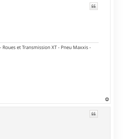
oues et Transmission XT - Pneu Maxxis -
H
a
u
t