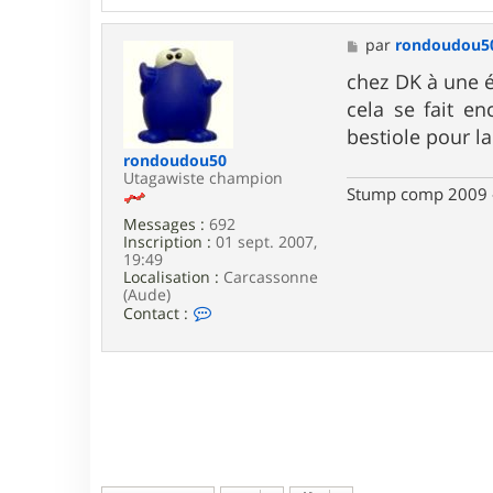
M
par
rondoudou5
e
s
chez DK à une ép
s
cela se fait e
a
g
bestiole pour la
e
rondoudou50
Utagawiste champion
Stump comp 2009 - 
Messages :
692
Inscription :
01 sept. 2007,
19:49
Localisation :
Carcassonne
(Aude)
C
Contact :
o
n
t
a
c
t
e
r
r
o