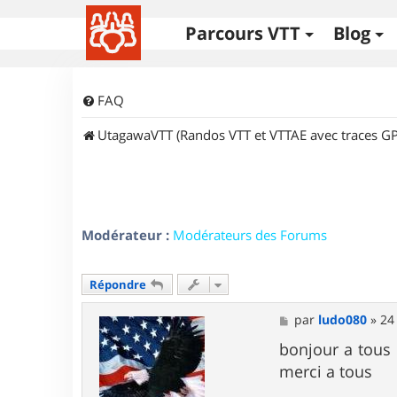
Parcours VTT
Blog
FAQ
UtagawaVTT (Randos VTT et VTTAE avec traces GP
Modérateur :
Modérateurs des Forums
Répondre
M
par
ludo080
»
24
e
s
bonjour a tous
s
merci a tous
a
g