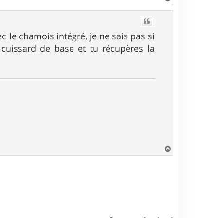
a
u
t
c le chamois intégré, je ne sais pas si
 cuissard de base et tu récupères la
H
a
u
t