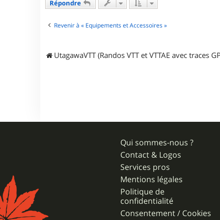
Répondre
n
d
o
Revenir à « Equipements et Accessoires »
u
d
o
u
UtagawaVTT (Randos VTT et VTTAE avec traces GP
5
0
Qui sommes-nous ?
Contact & Logos
Services pros
Mentions légales
Politique de
confidentialité
Consentement / Cookies