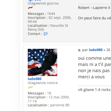
o
e
Utagawiste gourou
n
Robert --Lapierre 
o
Messages :
1644
.
Inscription :
02 sept. 2006,
On peut faire du vé
v
09:44
t
Localisation :
Neuville St
t
Rémy (59)
8
C
Contact :
7
o
n
t
a
M
par
ludo080
»
26
c
e
t
s
oui comme une 
e
s
mais ni a t'il pa
r
a
T
g
non je nais pas
g
e
merci a vous
v
ludo080
B
Utagawiste novice
o
b
vtt gitane 1.4 rocks
Messages :
18
Inscription :
12 mai 2009,
11:14
Localisation :
peronne 80