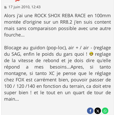
M
17 juin 2010, 12:43
e
s
Alors j'ai une ROCK SHOX REBA RACE en 100mm
s
montée d'origine sur un RR8.2 j'en suis content
a
g
mais sans comparaison possible avec une autre
e
fourche...
Blocage au guidon (pop-loc), air + / air - (reglage
du SAG, enfin le poids du gars quoi !
reglage
de la vitesse de rebond et je dois dire qu'elle
répond a mes besoins...Apres, si tanto
montagne, si tanto XC je pense que le réglage
chez FOX est carrément bien, pouvoir passer de
100 / 120 /140 en fonction du terrain, ca doit etre
super bien ! et le tout en un quart de tour de
main...