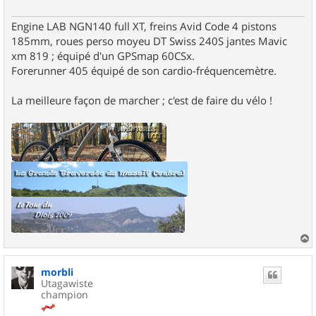
g
e
Engine LAB NGN140 full XT, freins Avid Code 4 pistons
185mm, roues perso moyeu DT Swiss 240S jantes Mavic
xm 819 ; équipé d'un GPSmap 60CSx.
Forerunner 405 équipé de son cardio-fréquencemètre.
La meilleure façon de marcher ; c'est de faire du vélo !
a
u
morbli
t
Utagawiste
champion