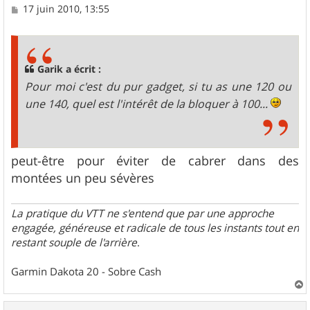
M
17 juin 2010, 13:55
e
s
s
a
g
Garik a écrit :
e
Pour moi c'est du pur gadget, si tu as une 120 ou
une 140, quel est l'intérêt de la bloquer à 100...
peut-être pour éviter de cabrer dans des
montées un peu sévères
La pratique du VTT ne s'entend que par une approche
engagée, généreuse et radicale de tous les instants tout en
restant souple de l'arrière
.
Garmin Dakota 20 - Sobre Cash
a
u