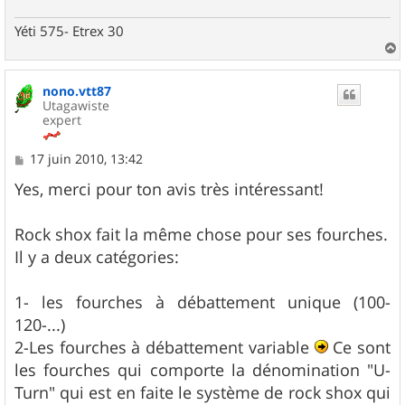
Yéti 575- Etrex 30
a
u
nono.vtt87
t
Utagawiste
expert
M
17 juin 2010, 13:42
e
s
Yes, merci pour ton avis très intéressant!
s
a
g
Rock shox fait la même chose pour ses fourches.
e
Il y a deux catégories:
1- les fourches à débattement unique (100-
120-...)
2-Les fourches à débattement variable
Ce sont
les fourches qui comporte la dénomination "U-
Turn" qui est en faite le système de rock shox qui