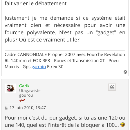
fait varier le débattement.
Justement je me demandé si ce système était
vraiment bien et nécessaire pour avoir une
fourche polyvalente. N'est pas un "gadget" en
plus? Où est ce vraiment utile?
Cadre CANNONDALE Prophet 2007 avec Fourche Revelation
RL 140mm et FOX RP3 - Roues et Transmission XT - Pneu
Maxxis - Gps
garmin
Etrex 30
a
u
Garik
t
Utagawiste
gourou
M
17 juin 2010, 13:47
e
s
Pour moi c'est du pur gadget, si tu as une 120 ou
s
une 140, quel est l'intérêt de la bloquer à 100...
a