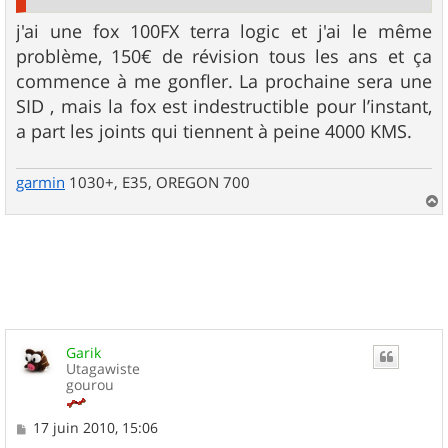
j'ai une fox 100FX terra logic et j'ai le même
problème, 150€ de révision tous les ans et ça
commence à me gonfler. La prochaine sera une
SID , mais la fox est indestructible pour l’instant,
a part les joints qui tiennent à peine 4000 KMS.
garmin
1030+, E35, OREGON 700
a
u
t
Garik
Utagawiste
gourou
M
17 juin 2010, 15:06
e