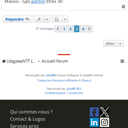
Maxxis - Gps
garmin
Etrex 30
a
u
Répondre
t
37 messages
1
2
3
4
Précédent
Suivant
Aller
UtagawaVTT (Randos VTT et VTTAE avec traces GPS)
Accueil forum
Développé par
phpBB
® Forum Software © phpBB Limited
Traduction française officielle
©
Qiaeru
Optimized by:
phpBB SEO
Confidentialité
|
Conditions
Qui sommes-nous ?
Contact & Logos
Services pros