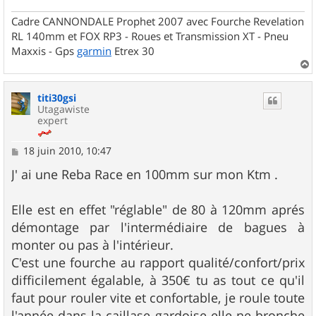
Cadre CANNONDALE Prophet 2007 avec Fourche Revelation
RL 140mm et FOX RP3 - Roues et Transmission XT - Pneu
Maxxis - Gps
garmin
Etrex 30
a
u
titi30gsi
t
Utagawiste
expert
M
18 juin 2010, 10:47
e
s
J' ai une Reba Race en 100mm sur mon Ktm .
s
a
g
Elle est en effet "réglable" de 80 à 120mm aprés
e
démontage par l'intermédiaire de bagues à
monter ou pas à l'intérieur.
C'est une fourche au rapport qualité/confort/prix
difficilement égalable, à 350€ tu as tout ce qu'il
faut pour rouler vite et confortable, je roule toute
l'année dans la caillase gardoise elle ne bronche