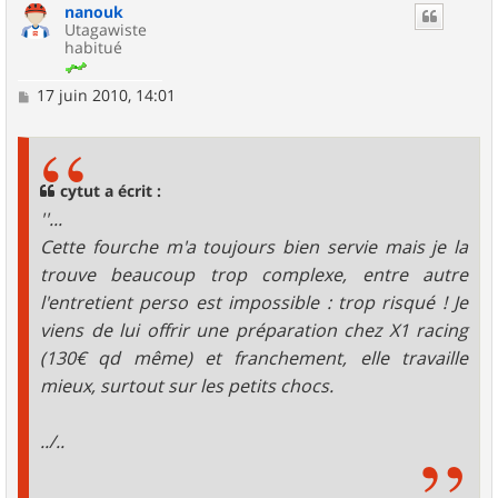
nanouk
t
Utagawiste
habitué
M
17 juin 2010, 14:01
e
s
s
a
g
cytut a écrit :
e
''...
Cette fourche m'a toujours bien servie mais je la
trouve beaucoup trop complexe, entre autre
l'entretient perso est impossible : trop risqué ! Je
viens de lui offrir une préparation chez X1 racing
(130€ qd même) et franchement, elle travaille
mieux, surtout sur les petits chocs.
../..