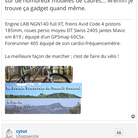
sur de nombreux modèles de cadres... M'enfin je
trouve ça gadget quand même.
Engine LAB NGN140 full XT, freins Avid Code 4 pistons
185mm, roues perso moyeu DT Swiss 240S jantes Mavic
xm 819 ; équipé d'un GPSmap 60CSx.
Forerunner 405 équipé de son cardio-fréquencemètre.
La meilleure façon de marcher ; c'est de faire du vélo !
a
u
cytut
t
Utagawiste