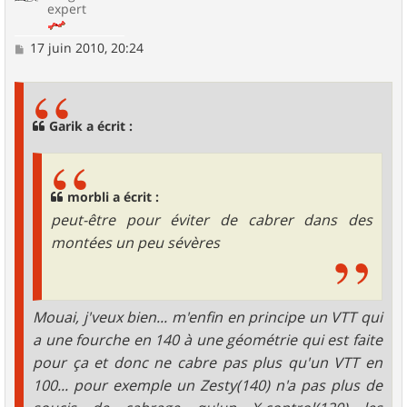
expert
M
17 juin 2010, 20:24
e
s
s
a
g
Garik a écrit :
e
morbli a écrit :
peut-être pour éviter de cabrer dans des
montées un peu sévères
Mouai, j'veux bien... m'enfin en principe un VTT qui
a une fourche en 140 à une géométrie qui est faite
pour ça et donc ne cabre pas plus qu'un VTT en
100... pour exemple un Zesty(140) n'a pas plus de