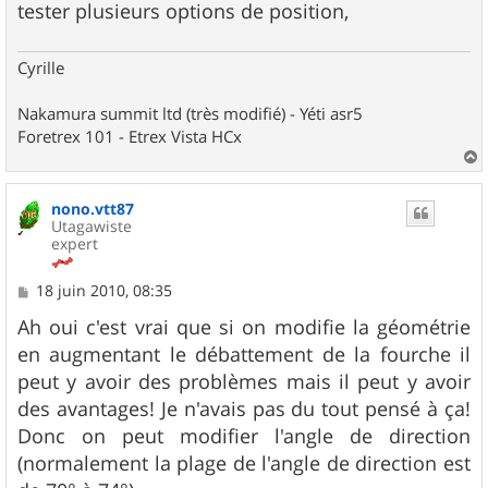
tester plusieurs options de position,
Cyrille
Nakamura summit ltd (très modifié) - Yéti asr5
Foretrex 101 - Etrex Vista HCx
a
u
nono.vtt87
t
Utagawiste
expert
M
18 juin 2010, 08:35
e
s
Ah oui c'est vrai que si on modifie la géométrie
s
en augmentant le débattement de la fourche il
a
g
peut y avoir des problèmes mais il peut y avoir
e
des avantages! Je n'avais pas du tout pensé à ça!
Donc on peut modifier l'angle de direction
(normalement la plage de l'angle de direction est