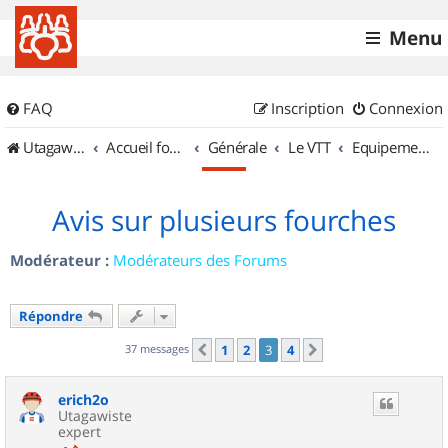
Menu
FAQ
Inscription
Connexion
UtagawaVTT (Randos VTT et VTTAE avec traces GPS)
Accueil forum
Générale
Le VTT
Equipements et Accessoires
Avis sur plusieurs fourches
Modérateur :
Modérateurs des Forums
Répondre
37 messages
1
2
3
4
Précédent
Suivant
erich2o
Utagawiste
expert