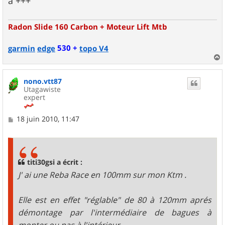
à +++
Radon Slide 160 Carbon + Moteur Lift Mtb
530 +
garmin
edge
topo V4
a
u
nono.vtt87
t
Utagawiste
expert
M
18 juin 2010, 11:47
e
s
s
a
g
titi30gsi a écrit :
e
J' ai une Reba Race en 100mm sur mon Ktm .
Elle est en effet "réglable" de 80 à 120mm aprés
démontage par l'intermédiaire de bagues à